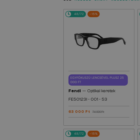
48/72
-15%
EGYFÓKUSZÚ LENCSÉVEL PLUSZ 25
000 FT
—
Fendi
Optikai keretek
FE50123I - 001 - 53
63 000 Ft
74 000 Ft
48/72
-15%