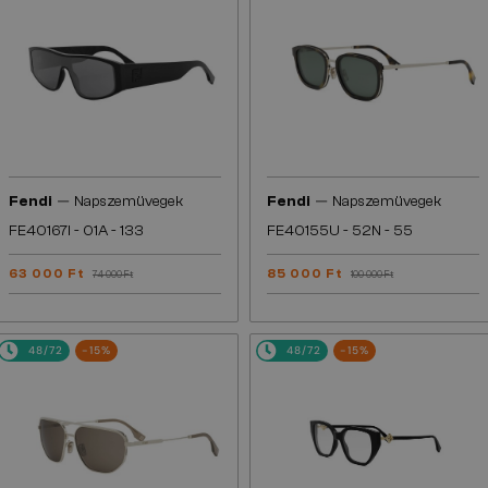
—
—
Fendi
Napszemüvegek
Fendi
Napszemüvegek
FE40167I - 01A - 133
FE40155U - 52N - 55
63 000 Ft
85 000 Ft
74 000 Ft
100 000 Ft
48/72
-15%
48/72
-15%