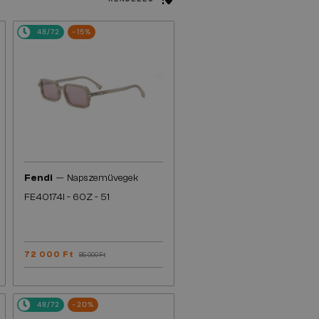
48/72
-15%
—
Fendi
Napszemüvegek
FE40174I - 60Z - 51
72 000 Ft
85 000 Ft
48/72
-20%