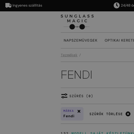
Ingyenes szállítás
24/48 órán be
NAPSZEMÜVEGEK
OPTIKAI KERET
Termékek
FENDI
SZŰRÉS (0)
MÁRKA
SZŰRŐK TÖRLÉSE
Fendi
132
MODELL SAJÁT KÉSZLETÜNK