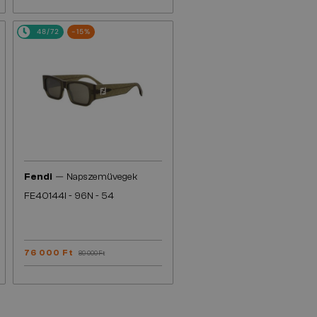
48/72
-15%
—
Fendi
Napszemüvegek
FE40144I - 96N - 54
76 000 Ft
89 000 Ft