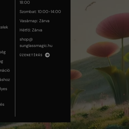
18:00
Szombat: 10:00-14:00
Vasárnap: Zárva
telek
Hétfő: Zárva
shop@
sunglassmagic.hu
ség
ÜZENETÍRÁS
ág
máció
táshoz
lyes
lés