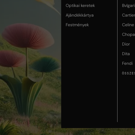
Optikai keretek
Bvlgari
Ajándékkártya
Cartie
Festmények
Celine
Chopa
Dior
Dita
Fendi
ÖSSZE