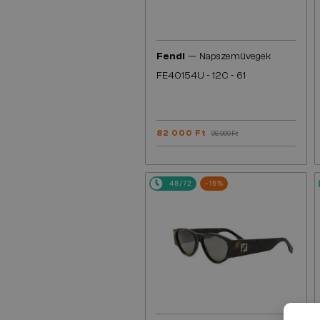
—
Fendi
Napszemüvegek
FE40154U - 12C - 61
82 000 Ft
96 000 Ft
48/72
-15%