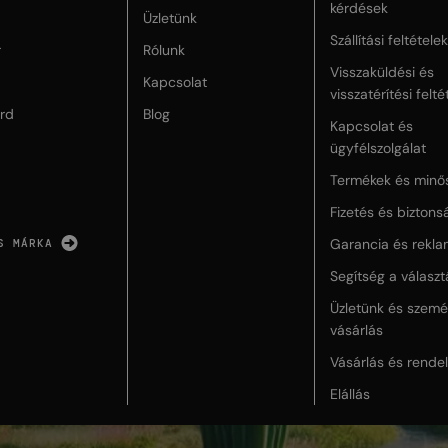
kérdések
Üzletünk
Szállítási feltételek
r
Rólunk
Visszaküldési és
Kapcsolat
visszatérítési felté
rd
Blog
Kapcsolat és
ügyfélszolgálat
Termékek és minő
Fizetés és biztons
Garancia és rekla
S MÁRKA
Segítség a válasz
Üzletünk és szemé
vásárlás
Vásárlás és rende
Elállás