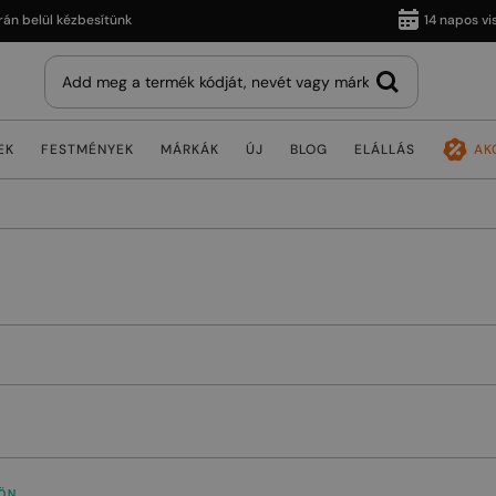
lül kézbesítünk
14 napos visszak
EK
FESTMÉNYEK
MÁRKÁK
ÚJ
BLOG
ELÁLLÁS
AK
ÖN