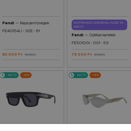
—
Fendi
Napszemüvegek
EGYFÓKUSZÚ LENCSÉVEL PLUSZ 25
000 FT
FE40154U - 32E - 61
—
Fendi
Optikai keretek
FE50100I - 001 - 53
82 000 Ft
76 000 Ft
96 000 Ft
90 000 Ft
48/72
-15%
48/72
-15%