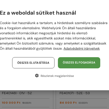
—
—
Fendi
Napszemüvegek
Fendi
Napszemüvegek
FE40091U - 90A - 54
FE40159U - 16C - 74
Ez a weboldal sütiket használ
94 000 Ft
104 000 Ft
110 000 Ft
123 000 Ft
Cookie-kat használunk a tartalom, a hirdetések személyre szabására
és a forgalom elemzésére. Webhelyünk Ön általi használatára
vonatkozó információkat megosztjuk hirdetési és elemző
48/72
-15%
48/72
-15%
partnereinkkel is, akik egyesíthetik azokat más információkkal,
amelyeket Ön biztosított számukra, vagy amelyeket a szolgáltatásaik
Ön általi használatából gyűjtöttek össze.
Adatvédelmi irányelvek
ÖSSZES ELFOGADÁSA
ÖSSZES ELUTASÍTÁSA
Részletek megjelenítése
—
—
Fendi
Napszemüvegek
Fendi
Napszemüvegek
FE40146I - 01V - 52
FE40107I - 52E - 53
100 000 Ft
84 000 Ft
118 000 Ft
99 000 Ft