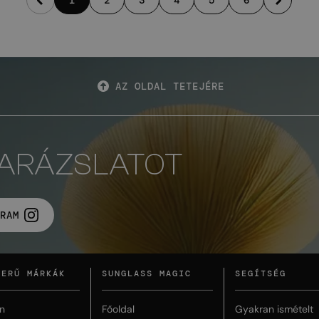
1
2
3
4
5
6
AZ OLDAL TETEJÉRE
VARÁZSLATOT
RAM
ZERŰ MÁRKÁK
SUNGLASS MAGIC
SEGÍTSÉG
n
Főoldal
Gyakran ismételt