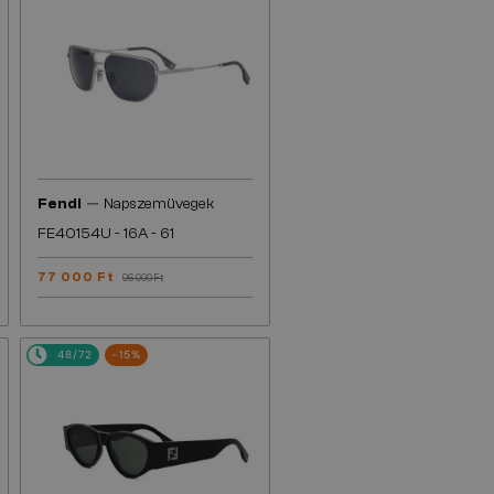
—
Fendi
Napszemüvegek
FE40154U - 16A - 61
77 000 Ft
96 000 Ft
48/72
-15%