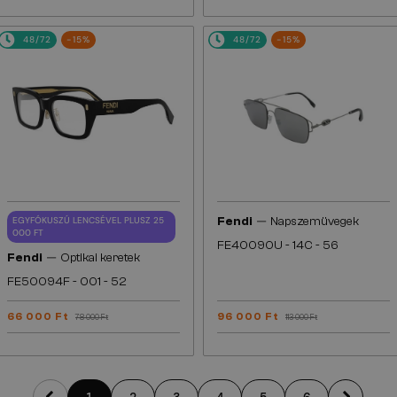
48/72
-15%
48/72
-15%
—
EGYFÓKUSZÚ LENCSÉVEL PLUSZ 25
Fendi
Napszemüvegek
000 FT
FE40090U - 14C - 56
—
Fendi
Optikai keretek
FE50094F - 001 - 52
66 000 Ft
96 000 Ft
78 000 Ft
113 000 Ft