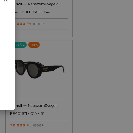
—
Fendi
Napszemüvegek
FE40163U - 59E - 54
70 000 Ft
82 000 Ft
48/72
-15%
—
Fendi
Napszemüvegek
FE40137I - 01A - 51
70 000 Ft
82 000 Ft