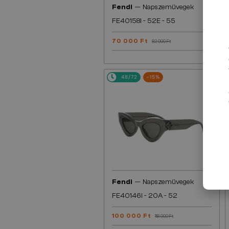
—
Fendi
Napszemüvegek
FE40158I - 52E - 55
70 000 Ft
82 000 Ft
48/72
-15%
—
Fendi
Napszemüvegek
FE40146I - 20A - 52
100 000 Ft
118 000 Ft