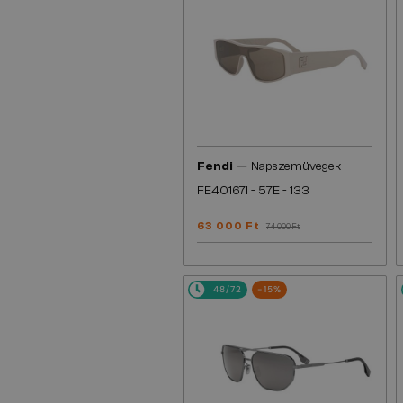
—
Fendi
Napszemüvegek
FE40167I - 57E - 133
63 000 Ft
74 000 Ft
48/72
-15%