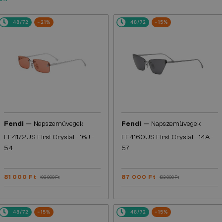
48/72
-21%
48/72
-15%
—
—
Fendi
Napszemüvegek
Fendi
Napszemüvegek
FE4172US First Crystal - 16J -
FE4160US First Crystal - 14A -
54
57
81 000 Ft
87 000 Ft
103 000 Ft
103 000 Ft
48/72
-15%
48/72
-15%