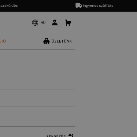
üldés
Ingyenes szállítás
HU
CIÓ
ÜZLETÜNK
RENDEZÉS