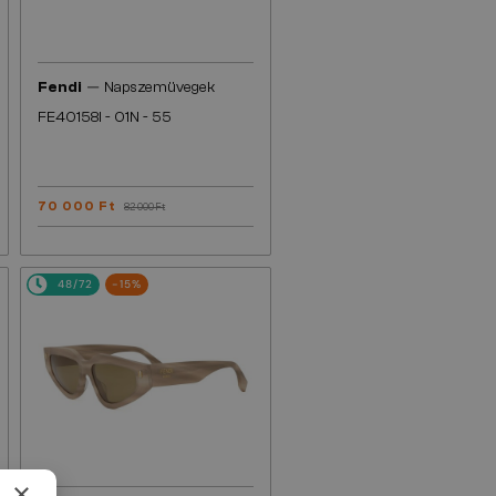
—
Fendi
Napszemüvegek
FE40158I - 01N - 55
70 000 Ft
82 000 Ft
48/72
-15%
×