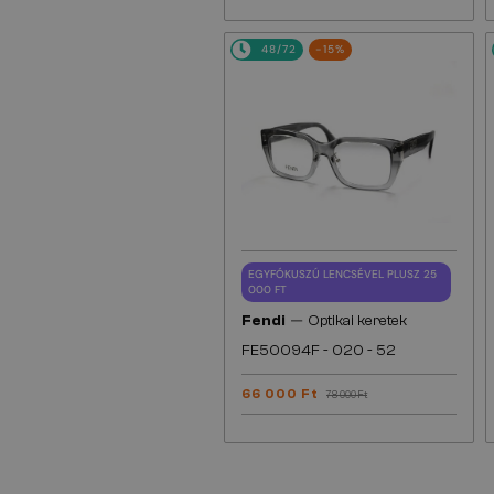
48/72
-15%
EGYFÓKUSZÚ LENCSÉVEL PLUSZ 25
000 FT
—
Fendi
Optikai keretek
FE50094F - 020 - 52
66 000 Ft
78 000 Ft