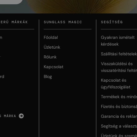
ZERŰ MÁRKÁK
SUNGLASS MAGIC
SEGÍTSÉG
n
Főoldal
Gyakran ismételt
kérdések
Üzletünk
Szállítási feltételek
r
Rólunk
Visszaküldési és
Kapcsolat
visszatérítési felté
rd
Blog
Kapcsolat és
ügyfélszolgálat
Termékek és minő
Fizetés és biztons
Garancia és rekla
S MÁRKA
Segítség a válasz
Üzletünk és szemé