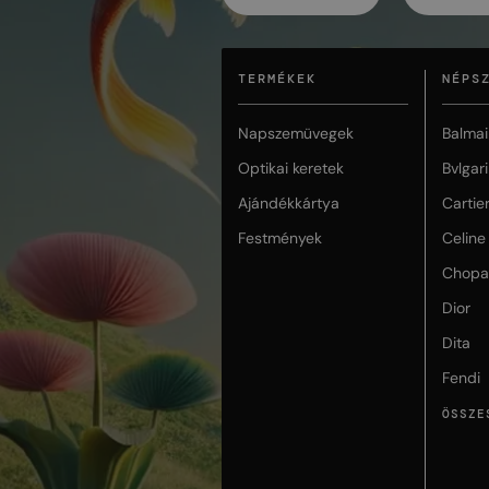
TERMÉKEK
NÉPS
Napszemüvegek
Balmai
Optikai keretek
Bvlgari
Ajándékkártya
Cartie
Festmények
Celine
Chopa
Dior
Dita
Fendi
ÖSSZE