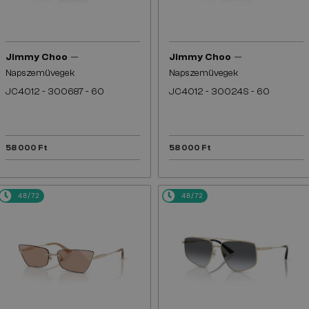
—
—
Jimmy Choo
Jimmy Choo
Napszemüvegek
Napszemüvegek
JC4012 - 300687 - 60
JC4012 - 30024S - 60
58 000 Ft
58 000 Ft
48/72
48/72