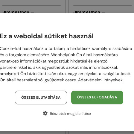
—
—
Jimmy Choo
Jimmy Choo
Napszemüvegek
Napszemüvegek
JC4012 - 300613 - 60
JC4011 - 3006T3 - 58
Ez a weboldal sütiket használ
58 000 Ft
58 000 Ft
Cookie-kat használunk a tartalom, a hirdetések személyre szabására
és a forgalom elemzésére. Webhelyünk Ön általi használatára
48/72
48/72
vonatkozó információkat megosztjuk hirdetési és elemző
partnereinkkel is, akik egyesíthetik azokat más információkkal,
amelyeket Ön biztosított számukra, vagy amelyeket a szolgáltatásaik
Ön általi használatából gyűjtöttek össze.
Adatvédelmi irányelvek
ÖSSZES ELFOGADÁSA
ÖSSZES ELUTASÍTÁSA
Részletek megjelenítése
—
—
Jimmy Choo
Jimmy Choo
Napszemüvegek
Napszemüvegek