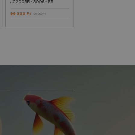
JC2005B - ​3006 - ​55
99 000 Ft
104 000 Ft