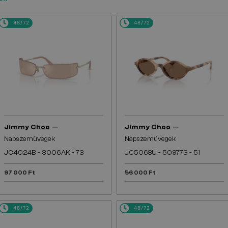
48/72
48/72
—
—
Jimmy Choo
Jimmy Choo
Napszemüvegek
Napszemüvegek
JC4024B - 3006AK - 73
JC5068U - 509773 - 51
97 000 Ft
56 000 Ft
48/72
48/72