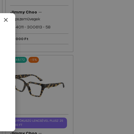
—
Jimmy Choo
×
Napszemüvegek
JC4011 - 300613 - 58
58 000 Ft
48/72
-5%
EGYFÓKUSZÚ LENCSÉVEL PLUSZ 25
000 FT
—
Jimmy Choo