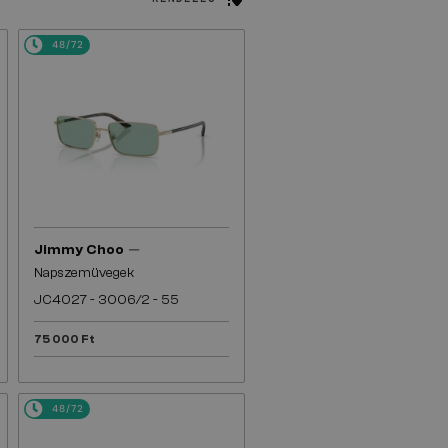
48/72
—
Jimmy Choo
Napszemüvegek
JC4027 - 3006/2 - 55
75 000 Ft
48/72