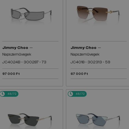
—
—
Jimmy Choo
Jimmy Choo
Napszemüvegek
Napszemüvegek
JC4024B - 300287 - 73
JC4018 - 302313 - 59
97 000 Ft
67 000 Ft
48/72
48/72