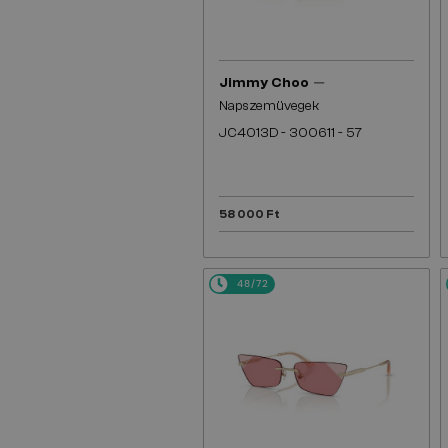
—
Jimmy Choo
Napszemüvegek
JC4013D - 300611 - 57
58 000 Ft
48/72