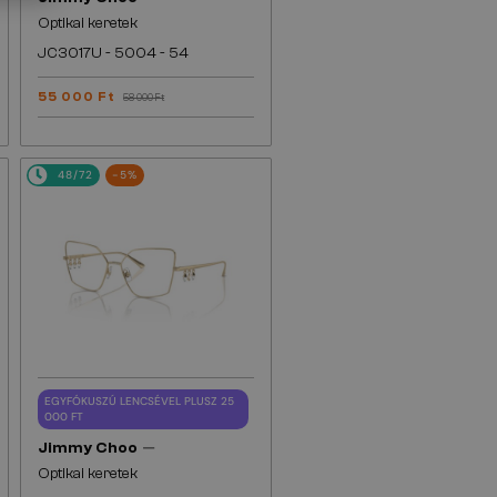
Optikai keretek
JC3017U - 5004 - 54
55 000 Ft
58 000 Ft
48/72
-5%
EGYFÓKUSZÚ LENCSÉVEL PLUSZ 25
000 FT
—
Jimmy Choo
Optikai keretek