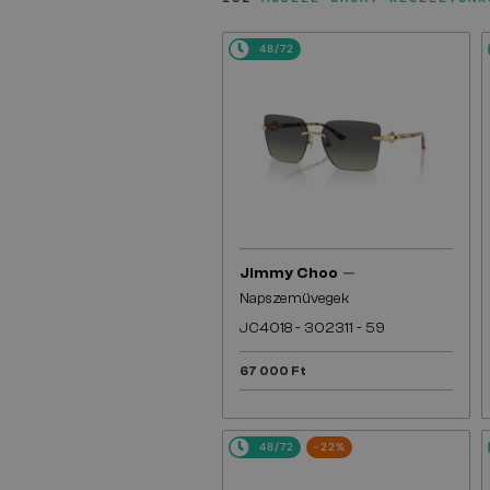
48/72
—
Jimmy Choo
Napszemüvegek
JC4018 - 302311 - 59
67 000 Ft
48/72
-22%