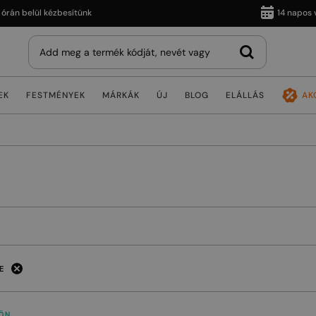
belül kézbesítünk
14 napos vissza
EK
FESTMÉNYEK
MÁRKÁK
ÚJ
BLOG
ELÁLLÁS
AK
E
ÖN