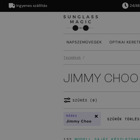
Ingyenes szállítás
24/48 órán 
NAPSZEMÜVEGEK
OPTIKAI KERET
Termékek
JIMMY CHOO
SZŰRÉS (0)
MÁRKA
SZŰRŐK TÖRLÉS
Jimmy Choo
132
MODELL SAJÁT KÉSZLETÜNK