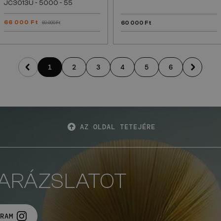
JC3013U - ​5000 - ​55
66 000 Ft
60 000 Ft
69 000 Ft
1
2
3
4
5
6
AZ OLDAL TETEJÉRE
VARÁZSLATOT
RAM