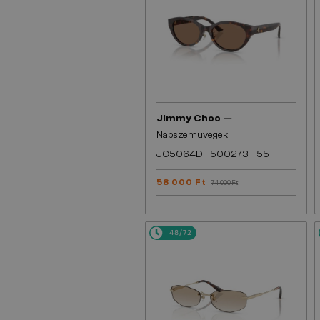
—
Jimmy Choo
Napszemüvegek
JC5064D - 500273 - 55
58 000 Ft
74 000 Ft
48/72