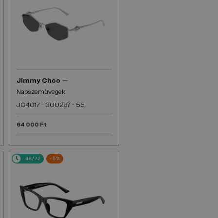
—
Jimmy Choo
Napszemüvegek
JC4017 - ​300287 - ​55
64 000 Ft
48/72
-5%