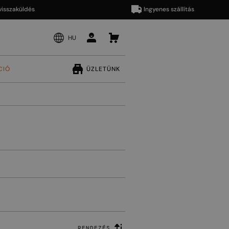
küldés
Ingyenes szállítás
HU
CIÓ
ÜZLETÜNK
RENDEZÉS