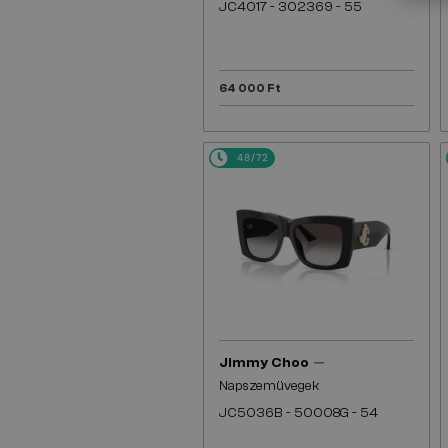
JC4017 - ​302369 - ​55
64 000 Ft
48/72
—
Jimmy Choo
Napszemüvegek
JC5036B - ​50008G - ​54