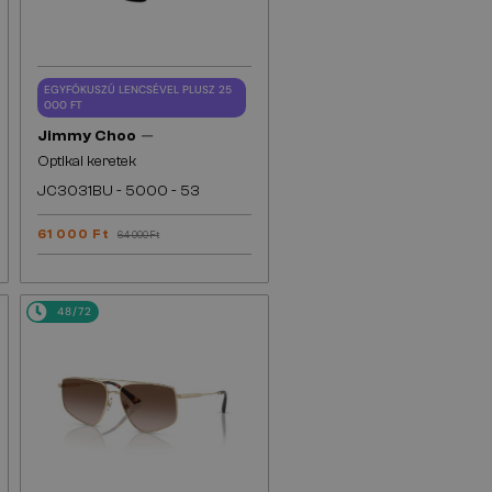
EGYFÓKUSZÚ LENCSÉVEL PLUSZ 25
000 FT
—
Jimmy Choo
Optikai keretek
JC3031BU - ​5000 - ​53
61 000 Ft
64 000 Ft
48/72