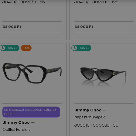
JC4017 - ​302373 - ​55
JC4017 - ​302380 - ​55
64 000 Ft
64 000 Ft
48/72
-5%
48/72
—
EGYFÓKUSZÚ LENCSÉVEL PLUSZ 25
Jimmy Choo
000 FT
Napszemüvegek
—
Jimmy Choo
JC5019 - ​50008G - ​55
Optikai keretek