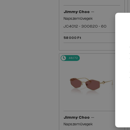
—
Jimmy Choo
Napszemüvegek
JC4012 - 300620 - 60
58 000 Ft
48/72
—
Jimmy Choo
Napszemüvegek