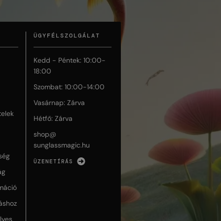
ÜGYFÉLSZOLGÁLAT
Kedd - Péntek: 10:00-
18:00
Szombat: 10:00-14:00
Vasárnap: Zárva
telek
Hétfő: Zárva
shop@
sunglassmagic.hu
ség
ÜZENETÍRÁS
ág
máció
táshoz
lyes