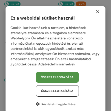
48/72
48/72
-22%
×
Ez a weboldal sütiket használ
Cookie-kat használunk a tartalom, a hirdetések
személyre szabására és a forgalom elemzésére.
Webhelyünk Ön általi használatára vonatkozó
—
—
Alexander McQueen
Alexander McQueen
információkat megosztjuk hirdetési és elemző
Napszemüvegek
Napszemüvegek
partnereinkkel is, akik egyesíthetik azokat más
AM0158S - 004 - 54
AM0403S - 004 - 52
információkkal, amelyeket Ön biztosított számukra, vagy
amelyeket a szolgáltatásaik Ön általi használatából
62 000 Ft
74 000 Ft
94 000 Ft
gyűjtöttek össze.
Adatvédelmi irányelvek
ÖSSZES ELFOGADÁSA
48/72
-32%
48/72
-24%
ÖSSZES ELUTASÍTÁSA
Részletek megjelenítése