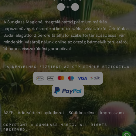
A Sunglass Magicnél megtalálhatod prémium márkás
napszemüvegek és optikai keretek széles választékát. Üzletünk a
Budai alagúttól 2 percre található, szakértői tanácsadással vár
mindenkit. Vásárolj nálunk online az ország bármelyik területéről,
14 napos visszaküldési garanciával.
A KÉNYELMES FIZETÉST AZ OTP SIMPLE BIZTOSÍTJA
ÁSZF
Adatvédelmi nyilatkozat
Sütik kezelése
Impresszum
COPYRIGHT © SUNGLASS MAGIC. ALL RIGHTS
RESERVED.