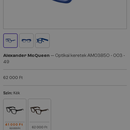
Alexander McQueen
— Optikai keretek AM0385O - 003 -
49
62 000 Ft
Szín:
Kék
41 000 Ft
62 000 Ft
62 000 Ft