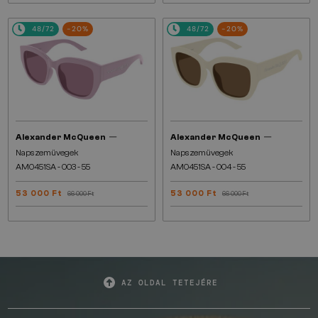
48/72
-20%
48/72
-20%
—
—
Alexander McQueen
Alexander McQueen
Napszemüvegek
Napszemüvegek
AM0451SA - 003 - 55
AM0451SA - 004 - 55
53 000 Ft
53 000 Ft
66 000 Ft
66 000 Ft
AZ OLDAL TETEJÉRE