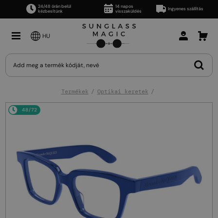
24/48 órán belül
14 napos
Ingyenes szállítás
kézbesítünk
visszaküldés
HU
Termékek
Optikai keretek
48/72