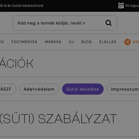
n belül kézbesítünk
14 napos vis
EK
FESTMÉNYEK
MÁRKÁK
ÚJ
BLOG
ELÁLLÁS
AK
ÁCIÓK
ÁSZF
Adatvédelem
Sütik kezelése
Impresszum
(SÜTI) SZABÁLYZAT