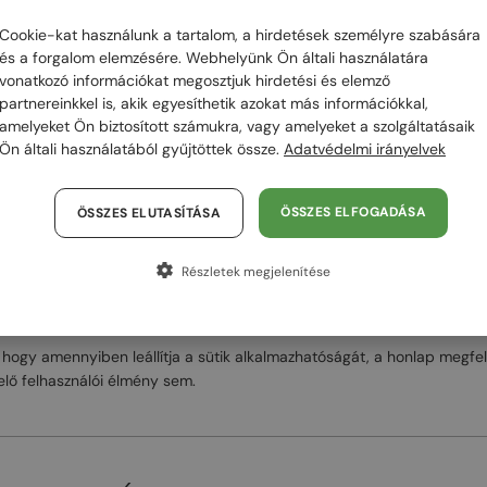
Cookie-kat használunk a tartalom, a hirdetések személyre szabására
és a forgalom elemzésére. Webhelyünk Ön általi használatára
vonatkozó információkat megosztjuk hirdetési és elemző
 IRÁNYÍTÁSA ÉS KEZELÉSE
partnereinkkel is, akik egyesíthetik azokat más információkkal,
amelyeket Ön biztosított számukra, vagy amelyeket a szolgáltatásaik
Ön általi használatából gyűjtöttek össze.
Adatvédelmi irányelvek
tővé teszi a felhasználók számára, hogy a honlapokon alkalmazott süt
ÖSSZES ELFOGADÁSA
em kívánja, hogy az Adatkezelő sütiket alkalmazzon a honlapján törté
ÖSSZES ELUTASÍTÁSA
agy a süti beállítások használatával lehetősége van arra, hogy a sütik 
Részletek megjelenítése
akor a látogató elfogadhatja vagy elutasíthatja a nem elengedhetetlen 
atók.
a, hogy amennyiben leállítja a sütik alkalmazhatóságát, a honlap meg
lelő felhasználói élmény sem.