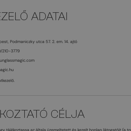
EZELŐ ADATAI
est, Podmaniczky utca 57. 2. em. 14. ajtó
0/210-3779
sunglassmagic.com
agic.hu
tkezelő.
JÉKOZTATÓ CÉLJA
ogy tájékoztassa az általa üzemeltetett és kezelt honlap látogatóit (a 