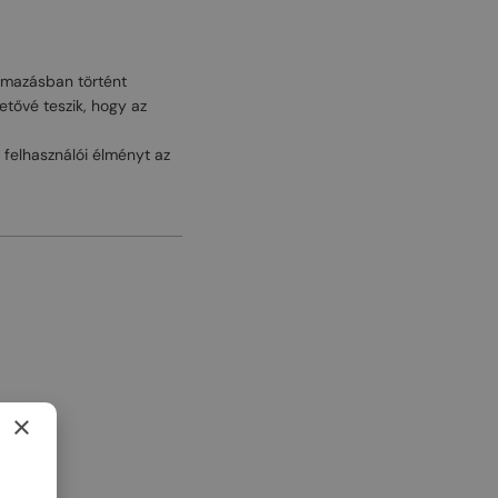
lmazásban történt
tővé teszik, hogy az
a felhasználói élményt az
×