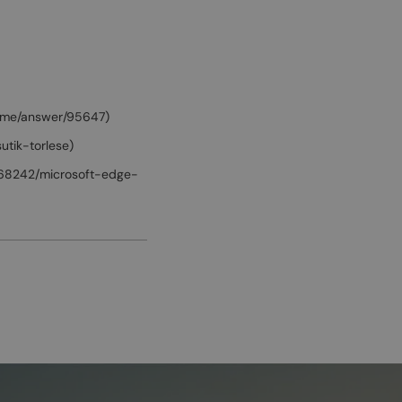
rome/answer/95647)
sutik-torlese)
4468242/microsoft-edge-