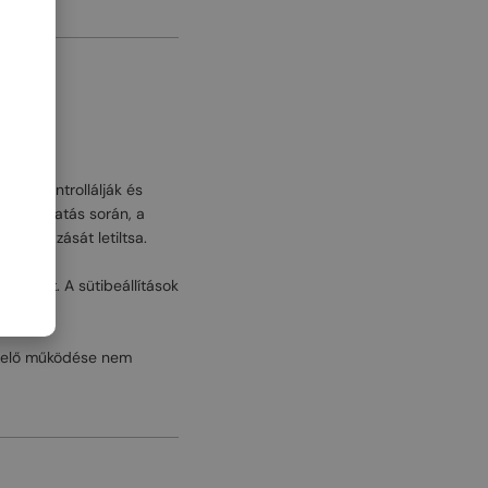
iket kontrollálják és
nő látogatás során, a
alkalmazását letiltsa.
sütiket. A sütibeállítások
felelő működése nem