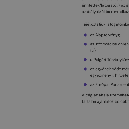
érintettek/látogatók) az 
szabályokról és rendelkez
Tájékoztatjuk látogatóinka
az Alaptörvényt;
az információs önrend
tv.);
a Polgári Törvényköny
az egyének védelmérő
egyezmény kihirdetésé
az Európai Parlament
A cég az általa üzemelte
tartalmi ajánlatok és cél