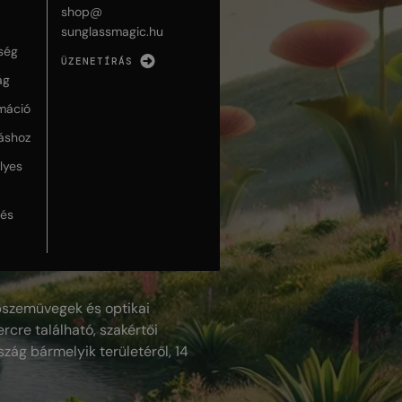
shop@
sunglassmagic.hu
ség
ÜZENETÍRÁS
ág
máció
táshoz
lyes
lés
szemüvegek és optikai
rcre található, szakértői
szág bármelyik területéről, 14