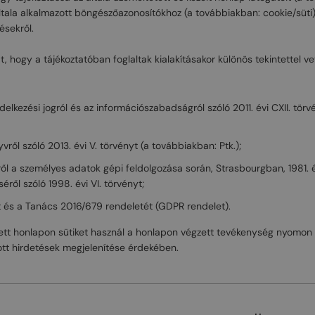
általa alkalmazott böngészőazonosítókhoz (a továbbiakban: cookie/süti
ésekről.
t, hogy a tájékoztatóban foglaltak kialakításakor különös tekintettel v
elkezési jogról és az információszabadságról szóló 2011. évi CXII. törv
vről szóló 2013. évi V. törvényt (a továbbiakban: Ptk.);
l a személyes adatok gépi feldolgozása során, Strasbourgban, 1981. év
ről szóló 1998. évi VI. törvényt;
 és a Tanács 2016/679 rendeletét (GDPR rendelet).
tett honlapon sütiket használ a honlapon végzett tevékenység nyomon 
zott hirdetések megjelenítése érdekében.