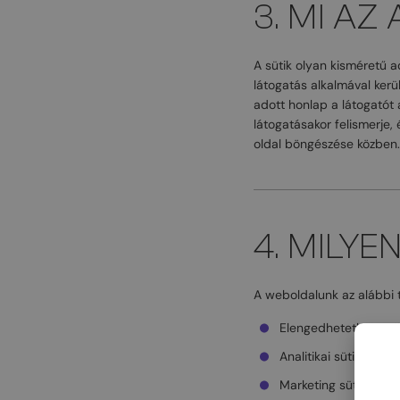
3. MI AZ
A sütik olyan kisméretű 
látogatás alkalmával ker
adott honlap a látogatót 
látogatásakor felismerje, 
oldal böngészése közben.
4. MILY
A weboldalunk az alábbi t
Elengedhetetlen süt
Analitikai sütik: info
Marketing sütik: célz