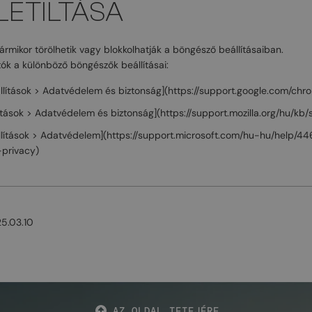
 LETILTÁSA
bármikor törölhetik vagy blokkolhatják a böngésző beállításaiban.
atók a különböző böngészők beállításai:
llítások > Adatvédelem és biztonság](https://support.google.com/ch
llítások > Adatvédelem és biztonság](https://support.mozilla.org/hu/kb/
állítások > Adatvédelem](https://support.microsoft.com/hu-hu/help/
privacy)
25.03.10
AZ OLDAL TETEJÉRE