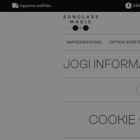
Ingyenes szállítás
24/48 órá
NAPSZEMÜVEGEK
OPTIKAI KERET
JOGI INFORM
COOKIE 