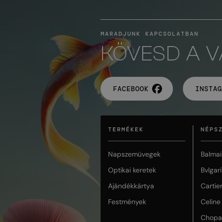
MARADJUNK KAPCSOLATBAN
KÖVESD A 
FACEBOOK
INSTAG
TERMÉKEK
NÉPS
Napszemüvegek
Balmai
Optikai keretek
Bvlgari
Ajándékkártya
Cartie
Festmények
Celine
Chopa