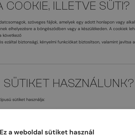
 A COOKIE, ILLETVE SÜTI?
adatcsomagok, szöveges fájlok, amelyek egy adott honlapon vagy alka
ülnek elhelyezésre a böngésződben vagy a készülékeden. A cookiek lehe
a következő
és ezáltal biztonsági, kényelmi funkciókat biztosítson, valamint javítsa 
EN SÜTIKET HASZNÁLUNK?
ípusú sütiket használja:
ik: a weboldal alapvető működéséhez szükségesek.
rmációt gyűjtenek a weboldal látogatóiról (pl. Google Analytics).
ott hirdetések megjelenítésére szolgálnak (pl. Facebook Pixel).
Ez a weboldal sütiket használ