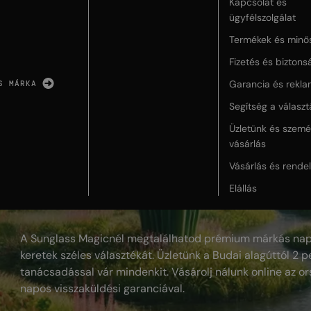
Kapcsolat és
ügyfélszolgálat
Termékek és minő
Fizetés és biztons
Garancia és rekla
S MÁRKA
Segítség a válasz
Üzletünk és szemé
vásárlás
Vásárlás és rende
Elállás
A Sunglass Magicnél megtalálhatod prémium márkás nap
keretek széles választékát. Üzletünk a Budai alagúttól 2 pe
tanácsadással vár mindenkit. Vásárolj nálunk online az or
napos visszaküldési garanciával.