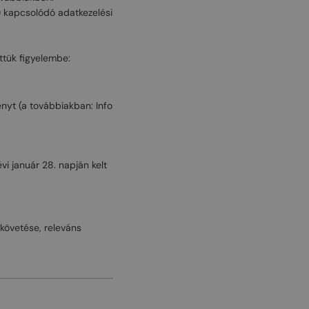
) kapcsolódó adatkezelési
ettük figyelembe:
ényt (a továbbiakban: Info
i január 28. napján kelt
követése, releváns