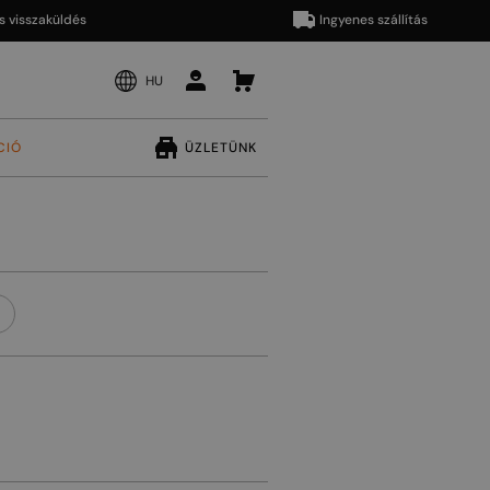
szaküldés
Ingyenes szállítás
HU
CIÓ
ÜZLETÜNK