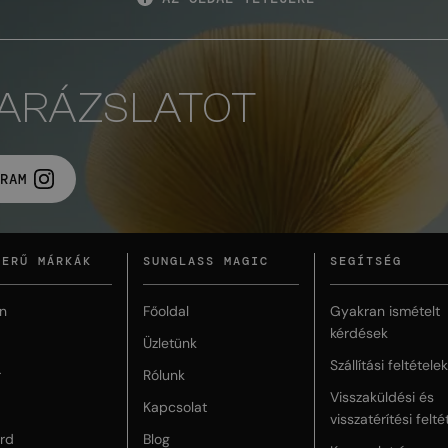
VARÁZSLATOT
RAM
ZERŰ MÁRKÁK
SUNGLASS MAGIC
SEGÍTSÉG
n
Főoldal
Gyakran ismételt
kérdések
Üzletünk
Szállítási feltételek
r
Rólunk
Visszaküldési és
Kapcsolat
visszatérítési felté
rd
Blog