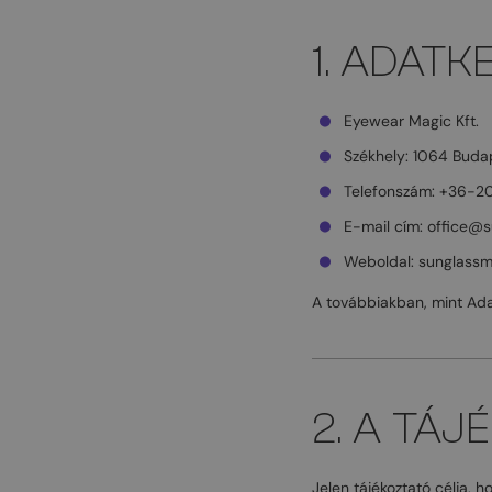
1. ADATK
Eyewear Magic Kft.
Székhely: 1064 Budap
Telefonszám: +36-2
E-mail cím: office@
Weboldal: sunglassm
A továbbiakban, mint Ada
2. A TÁ
Jelen tájékoztató célja, h