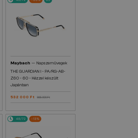
—
Maybach
Napszemüvegek
THE GUARDIAN I - PA/RG-AB-
Z60 - 60 - Kézzel készült
Japánban
532 000 Ft
665 000 Ft
48/72
-13%