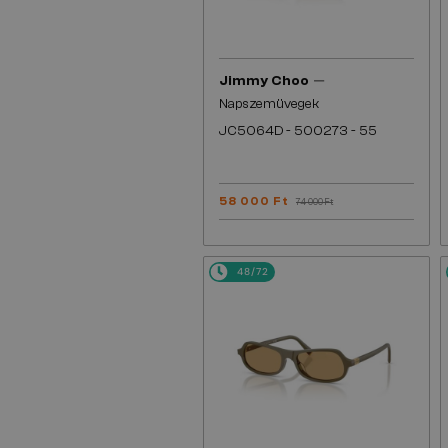
—
Jimmy Choo
Napszemüvegek
JC5064D - 500273 - 55
58 000 Ft
74 000 Ft
48/72