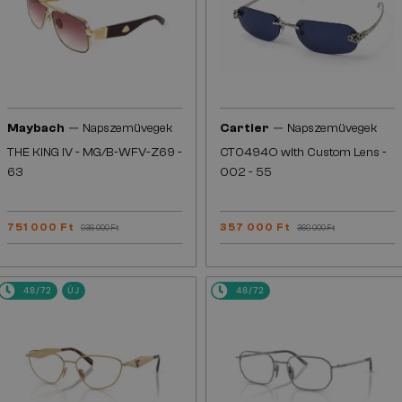
—
—
Maybach
Napszemüvegek
Cartier
Napszemüvegek
THE KING IV - MG/B-WFV-Z69 -
CT0494O with Custom Lens -
63
002 - 55
751 000 Ft
357 000 Ft
936 000 Ft
369 000 Ft
48/72
ÚJ
48/72