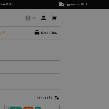
ldés
Ingyenes szállítás
HU
CIÓ
ÜZLETÜNK
RENDEZÉS
48/72
-20%
ÚJ