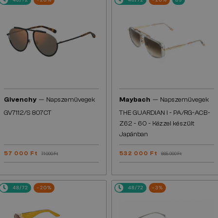
—
—
Givenchy
Napszemüvegek
Maybach
Napszemüvegek
GV7112/S 807CT
THE GUARDIAN I - PA/RG-ACB-
Z62 - 60 - Kézzel készült
Japánban
57 000 Ft
532 000 Ft
71 000 Ft
665 000 Ft
48/72
-20%
48/72
-3%