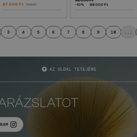
98 000 Ft
67 000 Ft
-10%
88 000 Ft
71 000 Ft
3
4
5
6
7
8
9
10
...
AZ OLDAL TETEJÉRE
VARÁZSLATOT
RAM