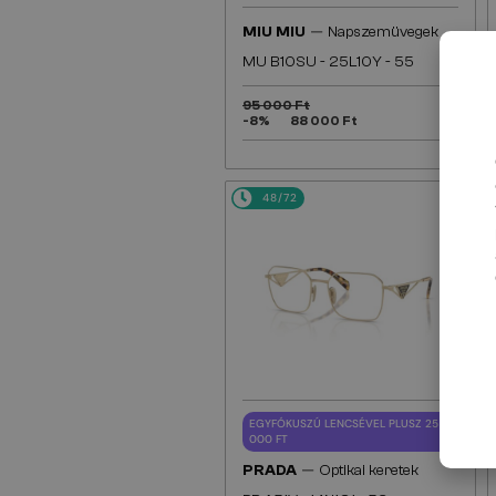
—
MIU MIU
Napszemüvegek
MU B10SU - 25L10Y - 55
95 000 Ft
-8%
88 000 Ft
48/72
EGYFÓKUSZÚ LENCSÉVEL PLUSZ 25
000 FT
—
PRADA
Optikai keretek