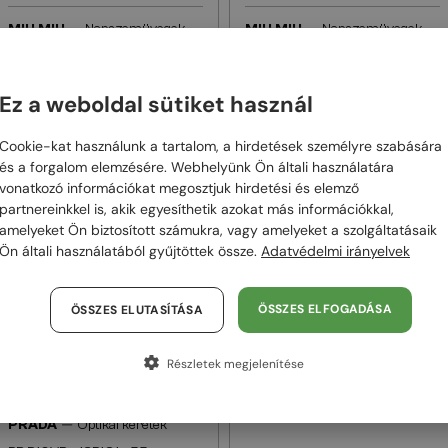
—
—
MIU MIU
Napszemüvegek
MIU MIU
Napszemüvegek
MU B10SU - 16K90Q - 55
MU B10SU - 14L20I - 55
95 000 Ft
95 000 Ft
Ez a weboldal sütiket használ
-8%
88 000 Ft
-8%
88 000 Ft
Cookie-kat használunk a tartalom, a hirdetések személyre szabására
és a forgalom elemzésére. Webhelyünk Ön általi használatára
48/72
48/72
vonatkozó információkat megosztjuk hirdetési és elemző
partnereinkkel is, akik egyesíthetik azokat más információkkal,
amelyeket Ön biztosított számukra, vagy amelyeket a szolgáltatásaik
Ön általi használatából gyűjtöttek össze.
Adatvédelmi irányelvek
ÖSSZES ELFOGADÁSA
ÖSSZES ELUTASÍTÁSA
Részletek megjelenítése
—
EGYFÓKUSZÚ LENCSÉVEL PLUSZ 25
PRADA
Napszemüvegek
000 FT
PR D05S - 16K03D - 52
—
PRADA
Optikai keretek