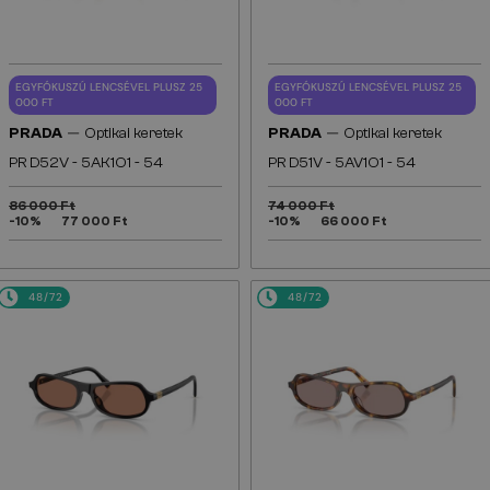
EGYFÓKUSZÚ LENCSÉVEL PLUSZ 25
EGYFÓKUSZÚ LENCSÉVEL PLUSZ 25
000 FT
000 FT
—
—
PRADA
Optikai keretek
PRADA
Optikai keretek
PR D52V - 5AK1O1 - 54
PR D51V - 5AV1O1 - 54
86 000 Ft
74 000 Ft
-10%
77 000 Ft
-10%
66 000 Ft
48/72
48/72