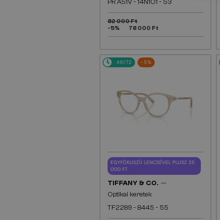
PR A51V - 14N1O1 - 53
82 000 Ft
-5%
78 000 Ft
48/72
-5%
EGYFÓKUSZÚ LENCSÉVEL PLUSZ 25
000 FT
—
TIFFANY & CO.
Optikai keretek
TF2289 - 8445 - 55