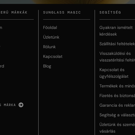
ZERŰ MÁRKÁK
SUNGLASS MAGIC
SEGÍTSÉG
n
Főoldal
Gyakran ismételt
kérdések
Üzletünk
Szállítási feltételek
r
Rólunk
Visszaküldési és
Kapcsolat
visszatérítési felté
rd
Blog
Kapcsolat és
ügyfélszolgálat
Termékek és minő
Fizetés és biztons
Garancia és rekla
S MÁRKA
Segítség a válasz
Üzletünk és szemé
vásárlás