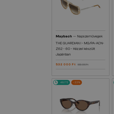
—
Maybach
Napszemüvegek
THE GUARDIAN I - MG/PA-ACN-
Z62 - 60 - Kézzel készült
Japánban
532 000 Ft
665 000 Ft
48/72
-22%