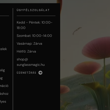
ÜGYFÉLSZOLGÁLAT
Kedd - Péntek: 10:00-
18:00
Szombat: 10:00-14:00
Vasárnap: Zárva
telek
Hétfő: Zárva
shop@
sunglassmagic.hu
ség
ÜZENETÍRÁS
ág
máció
táshoz
lyes