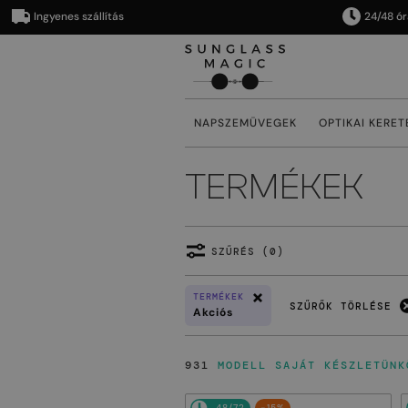
Ingyenes szállítás
24/48 órán bel
NAPSZEMÜVEGEK
OPTIKAI KERET
TERMÉKEK
SZŰRÉS (0)
TERMÉKEK
SZŰRŐK TÖRLÉSE
Akciós
931
MODELL SAJÁT KÉSZLETÜNK
48/72
-15%