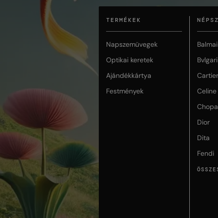
TERMÉKEK
NÉPS
Napszemüvegek
Balmai
Optikai keretek
Bvlgari
Ajándékkártya
Cartie
Festmények
Celine
Chopa
Dior
Dita
Fendi
ÖSSZE