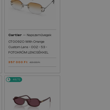
—
Cartier
Napszemüvegek
CT0092O With Orange
Custom Lens - 002 - 53 -
FOTOKRÓM LENCSÉKKEL
357 000 Ft
409 000 Ft
48/72