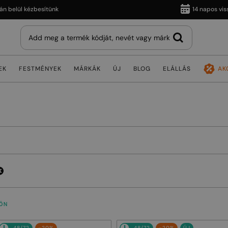
ül kézbesítünk
14 napos visszakü
EK
FESTMÉNYEK
MÁRKÁK
ÚJ
BLOG
ELÁLLÁS
AK
ÖN
48/72
-20%
48/72
-20%
ÚJ