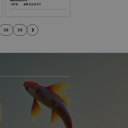
98 000 Ft
-10%
88 000 Ft
38
39