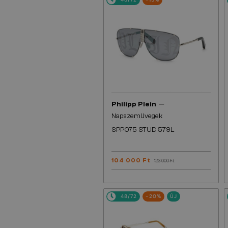
—
Philipp Plein
Napszemüvegek
SPP075 STUD 579L
104 000 Ft
123 000 Ft
48/72
-20%
ÚJ