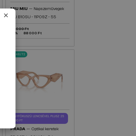
—
MIU MIU
Napszemüvegek
×
MU B10SU - 11P09Z - 55
95 000 Ft
-8%
88 000 Ft
48/72
EGYFÓKUSZÚ LENCSÉVEL PLUSZ 25
000 FT
—
PRADA
Optikai keretek