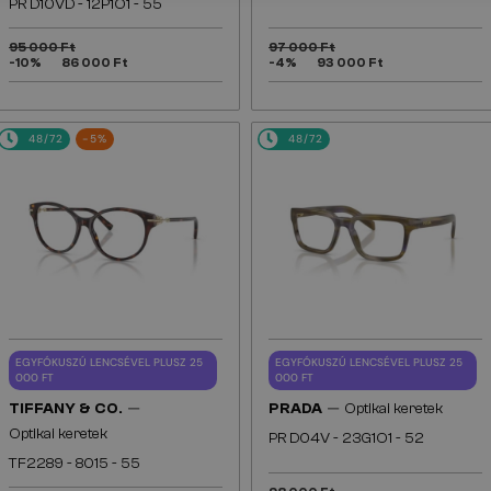
PR D10VD - 12P1O1 - 55
95 000 Ft
97 000 Ft
-10%
86 000 Ft
-4%
93 000 Ft
48/72
-5%
48/72
EGYFÓKUSZÚ LENCSÉVEL PLUSZ 25
EGYFÓKUSZÚ LENCSÉVEL PLUSZ 25
000 FT
000 FT
—
—
TIFFANY & CO.
PRADA
Optikai keretek
Optikai keretek
PR D04V - 23G1O1 - 52
TF2289 - 8015 - 55