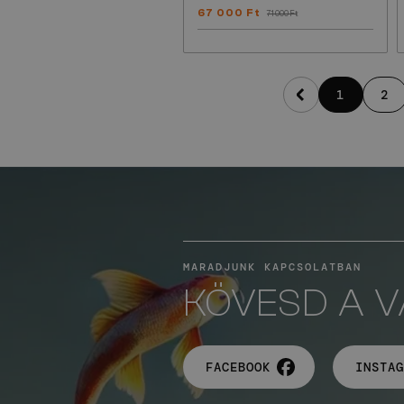
67 000 Ft
71 000 Ft
1
2
MARADJUNK KAPCSOLATBAN
KÖVESD A 
FACEBOOK
INSTAG