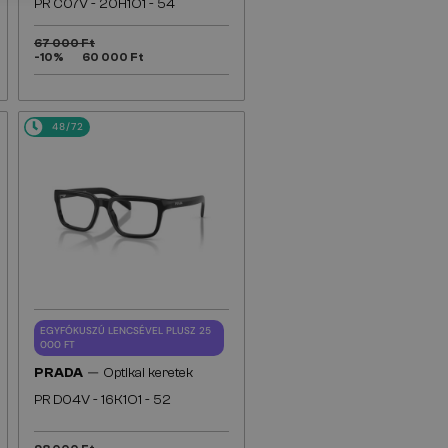
PR C07V - 20H1O1 - 54
67 000 Ft
-10%
60 000 Ft
48/72
EGYFÓKUSZÚ LENCSÉVEL PLUSZ 25
000 FT
—
PRADA
Optikai keretek
PR D04V - 16K1O1 - 52