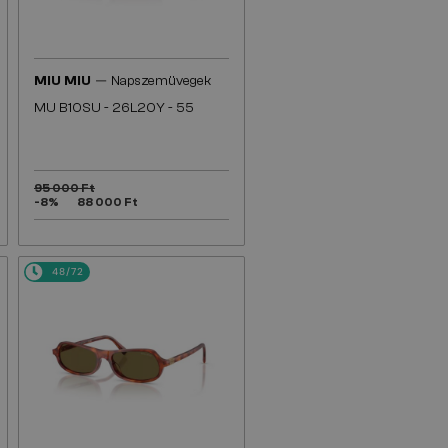
—
MIU MIU
Napszemüvegek
MU B10SU - 26L20Y - 55
95 000 Ft
-8%
88 000 Ft
48/72