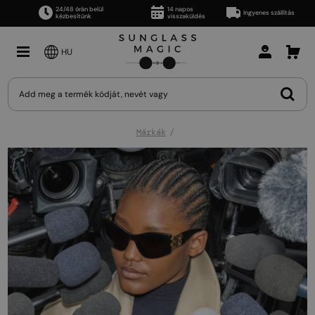
24/48 órán belül
14 napos
Ingyenes szállítás
kézbesítünk
visszaküldés
HU
Márkák