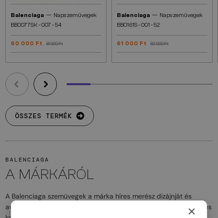
—
—
Balenciaga
Napszemüvegek
Balenciaga
Napszemüvegek
BB0077SK - 007 - 54
BB0161S - 001 - 52
60 000 Ft
61 000 Ft
81 000 Ft
82 000 Ft
ÖSSZES TERMÉK
BALENCIAGA
A MÁRKÁRÓL
A Balenciaga szemüvegek a márka híres merész dizájnját és
avantgárd luxusát tükrözik. A modellek szokatlan formákkal, széles
×
keretekkel, valamint feltűnő részletekkel és éles vonalakkal