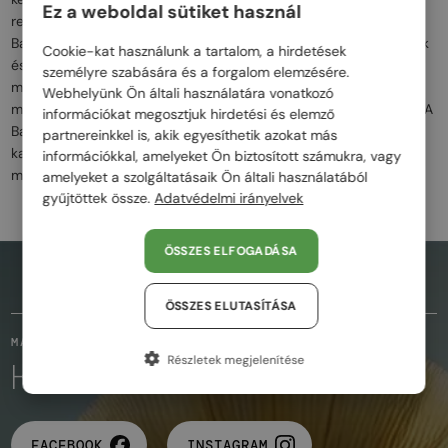
Ez a weboldal sütiket használ
rendelkeznek, amelyeket a divatvilág radikális újítójaként ismert
Balenciaga cég aláírásaként ismerhetünk fel. A prémium anyagok
Cookie-kat használunk a tartalom, a hirdetések
és a geometrikus formák biztosítják a kényelmet és a modern
személyre szabására és a forgalom elemzésére.
megjelenést, miközben a márka híres logó- és
Webhelyünk Ön általi használatára vonatkozó
monogrammotívumai egyedi karaktert adnak minden darabnak. A
információkat megosztjuk hirdetési és elemző
Balenciaga szemüvegek ideálisak azok számára, akik a merész,
partnereinkkel is, akik egyesíthetik azokat más
karakteres megjelenést és az exkluzív luxust keresik, miközben a
információkkal, amelyeket Ön biztosított számukra, vagy
modern stílust képviselik.
amelyeket a szolgáltatásaik Ön általi használatából
gyűjtöttek össze.
Adatvédelmi irányelvek
ÖSSZES ELFOGADÁSA
AZ OLDAL TETEJÉRE
ÖSSZES ELUTASÍTÁSA
MARADJUNK KAPCSOLATBAN
Részletek megjelenítése
KÖVESD A VARÁZSLATOT
FACEBOOK
INSTAGRAM