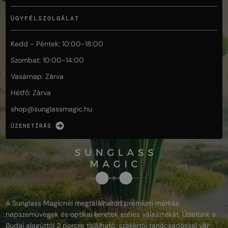
ÜGYFÉLSZOLGÁLAT
Kedd - Péntek: 10:00-18:00
Szombat: 10:00-14:00
Vasárnap: Zárva
Hétfő: Zárva
shop@
sunglassmagic.hu
ÜZENETÍRÁS
A Sunglass Magicnél megtalálhatod prémium márkás
napszemüvegek és optikai keretek széles választékát. Üzletünk a
Budai alagúttól 2 percre található, szakértői tanácsadással vár