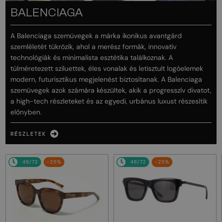
BALENCIAGA
A Balenciaga szemüvegek a márka ikonikus avantgárd
szemléletét tükrözik, ahol a merész formák, innovatív
technológiák és minimalista esztétika találkoznak. A
túlméretezett sziluettek, éles vonalak és letisztult logóelemek
modern, futurisztikus megjelenést biztosítanak. A Balenciaga
szemüvegek azok számára készültek, akik a progresszív divatot,
a high-tech részleteket és az egyedi, urbánus luxust részesítik
előnyben.
RÉSZLETEK
48/72
-25%
48/72
-25%