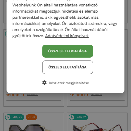
8505 - 001 - 57
186/3 - 001 - 59
Webhelyünk Ön általi használatára vonatkozó
információkat megosztjuk hirdetési és elemző
100 000 Ft
119 000 Ft
118 000 Ft
130 000 Ft
partnereinkkel is, akik egyesíthetik azokat más
információkkal, amelyeket Ön biztosított számukra, vagy
amelyeket a szolgáltatásaik Ön általi használatából
48/72
-15%
48/72
-10%
gyűjtöttek össze.
Adatvédelmi irányelvek
ÖSSZES ELFOGADÁSA
ÖSSZES ELUTASÍTÁSA
—
—
Cazal
Napszemüvegek
Cazal
Napszemüvegek
Részletek megjelenítése
217/3/3 - 001 - 60
644 - 009 - 53
111 000 Ft
111 000 Ft
130 000 Ft
123 000 Ft
48/72
-15%
48/72