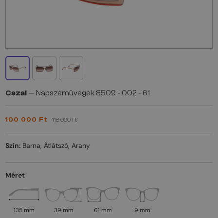
Cazal
— Napszemüvegek 8509 - 002 - 61
100 000 Ft
118 000 Ft
Szín:
Barna, Átlátszó, Arany
Méret
135 mm
39 mm
61 mm
9 mm