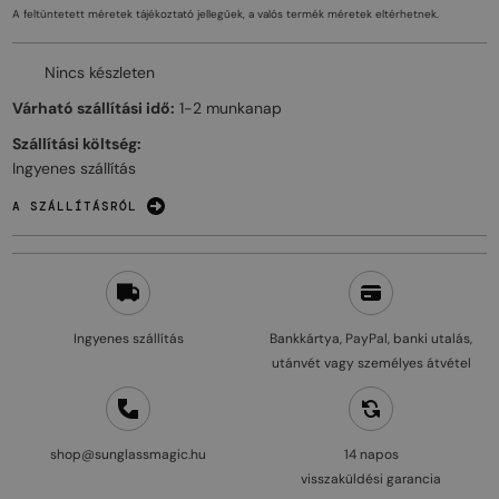
A feltüntetett méretek tájékoztató jellegűek, a valós termék méretek eltérhetnek.
Nincs készleten
Várható szállítási idő:
1-2 munkanap
Szállítási költség:
Ingyenes szállítás
A SZÁLLÍTÁSRÓL
Ingyenes szállítás
Bankkártya, PayPal, banki utalás,
utánvét vagy személyes átvétel
shop@sunglassmagic.hu
14 napos
visszaküldési garancia