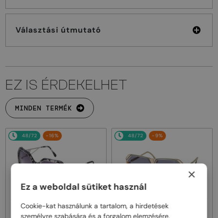
Választási útmutató
EZ IS ÉRDEKELHET
MINDEN TERMÉK
48/72
-16%
48/72
-9%
×
Ez a weboldal sütiket használ
Cookie-kat használunk a tartalom, a hirdetések
—
—
Cazal
Napszemüvegek
Cazal
Napszemüvegek
személyre szabására és a forgalom elemzésére.