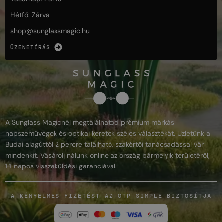
Hétfő: Zárva
shop@
sunglassmagic.hu
ÜZENETÍRÁS
A Sunglass Magicnél megtalálhatod prémium márkás
napszemüvegek és optikai keretek széles választékát. Üzletünk a
Budai alagúttól 2 percre található, szakértői tanácsadással vár
mindenkit. Vásárolj nálunk online az ország bármelyik területéről,
14 napos visszaküldési garanciával.
A KÉNYELMES FIZETÉST AZ OTP SIMPLE BIZTOSÍTJA