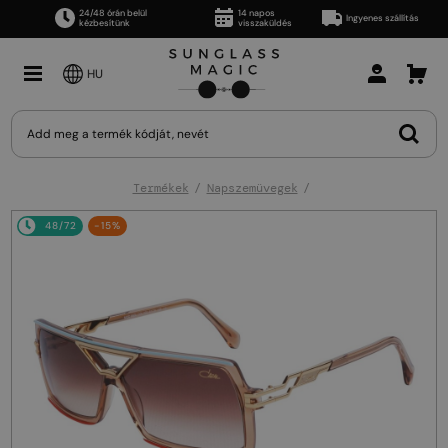
24/48 órán belül
14 napos
Ingyenes szállítás
kézbesítünk
visszaküldés
HU
Termékek
Napszemüvegek
48/72
-15%