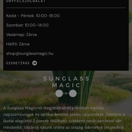
ÜGYFÉLSZOLGÁLAT
Kedd - Péntek: 10:00-18:00
Szombat: 10:00-14:00
Vasárnap: Zárva
Hétfő: Zárva
shop@
sunglassmagic.hu
ÜZENETÍRÁS
A Sunglass Magicnél megtalálhatod prémium márkás
napszemüvegek és optikai keretek széles választékát. Üzletünk a
Budai alagúttól 2 percre található, szakértői tanácsadással vár
mindenkit. Vásárolj nálunk online az ország bármelyik területéről,