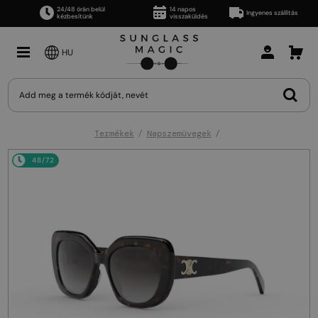
24/48 órán belül
14 napos
Ingyenes szállítás
kézbesítünk
visszaküldés
HU
Termékek
Napszemüvegek
48/72