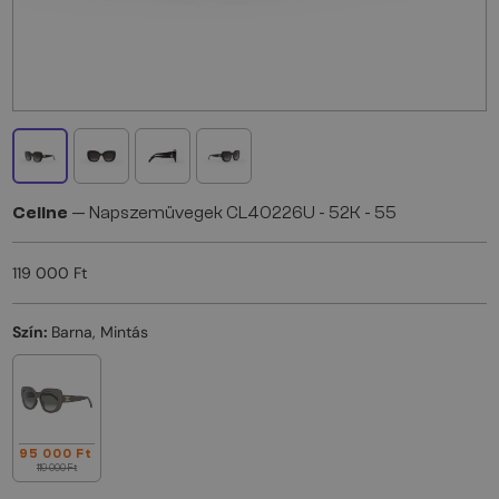
Celine
— Napszemüvegek CL40226U - 52K - 55
119 000 Ft
Szín:
Barna, Mintás
95 000 Ft
119 000 Ft