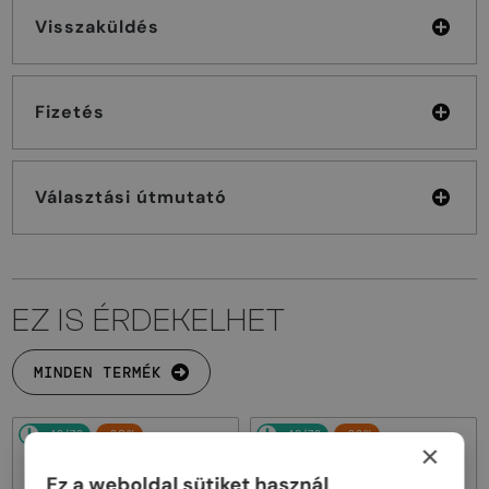
Visszaküldés
Fizetés
Választási útmutató
EZ IS ÉRDEKELHET
MINDEN TERMÉK
48/72
-20%
48/72
-22%
×
Ez a weboldal sütiket használ