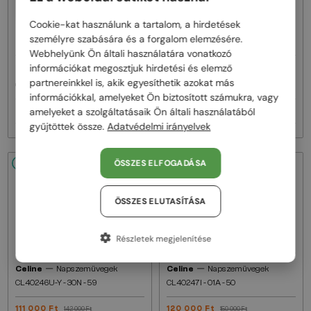
Cookie-kat használunk a tartalom, a hirdetések
személyre szabására és a forgalom elemzésére.
Webhelyünk Ön általi használatára vonatkozó
információkat megosztjuk hirdetési és elemző
—
—
Celine
Napszemüvegek
Celine
Napszemüvegek
partnereinkkel is, akik egyesíthetik azokat más
CL40242I - 01B - 53
CL40246U-Y - 30H - 61
információkkal, amelyeket Ön biztosított számukra, vagy
amelyeket a szolgáltatásaik Ön általi használatából
93 000 Ft
111 000 Ft
116 000 Ft
142 000 Ft
gyűjtöttek össze.
Adatvédelmi irányelvek
ÖSSZES ELFOGADÁSA
48/72
-22%
48/72
-20%
ÖSSZES ELUTASÍTÁSA
Részletek megjelenítése
—
—
Celine
Napszemüvegek
Celine
Napszemüvegek
CL40246U-Y - 30N - 59
CL40247I - 01A - 50
111 000 Ft
120 000 Ft
142 000 Ft
150 000 Ft