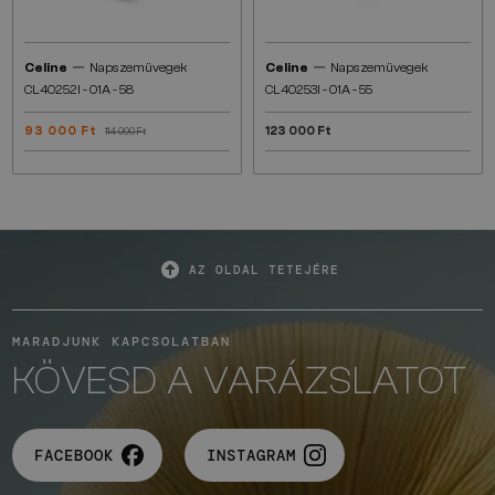
—
—
Celine
Napszemüvegek
Celine
Napszemüvegek
CL40252I - 01A - 58
CL40253I - 01A - 55
93 000 Ft
123 000 Ft
114 000 Ft
AZ OLDAL TETEJÉRE
MARADJUNK KAPCSOLATBAN
KÖVESD A VARÁZSLATOT
FACEBOOK
INSTAGRAM