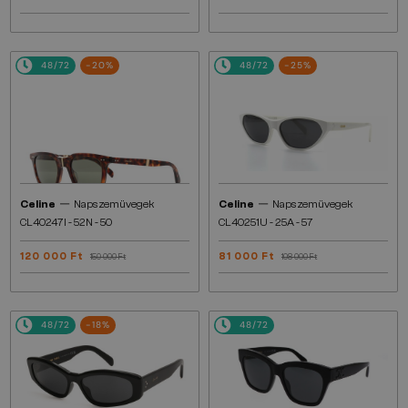
48/72
-20%
48/72
-25%
—
—
Celine
Napszemüvegek
Celine
Napszemüvegek
CL40247I - 52N - 50
CL40251U - 25A - 57
120 000 Ft
81 000 Ft
150 000 Ft
108 000 Ft
48/72
-18%
48/72