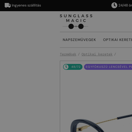
Ingyenes szállítás
24/48 órán bel
NAPSZEMÜVEGEK
OPTIKAI KERET
Termékek
Optikai keretek
48/72
EGYFÓKUSZÚ LENCSÉVEL PL