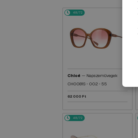
48/72
—
Chloé
Napszemüvegek
CH0081S - 002 - 55
62 000 Ft
48/72