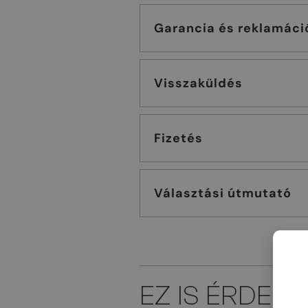
Garancia és reklamáci
Visszaküldés
Fizetés
Választási útmutató
EZ IS ÉRDEK