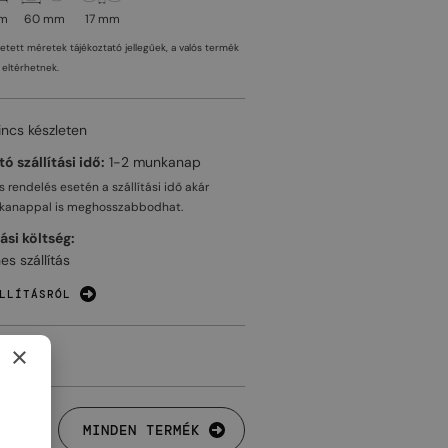
mm
60 mm
17 mm
tetett méretek tájékoztató jellegűek, a valós termék
eltérhetnek.
incs készleten
ó szállítási idő:
1-2 munkanap
 rendelés esetén a szállítási idő akár
kanappal
is meghosszabbodhat.
tási költség:
es szállítás
LLÍTÁSRÓL
×
MINDEN TERMÉK