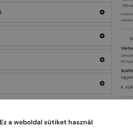
135 
ó
A feltün
méretek 
N
Várhat
Lencsés
10 mun
Szállí
Ingyen
A SZÁ
Ez a weboldal sütiket használ
ELHET