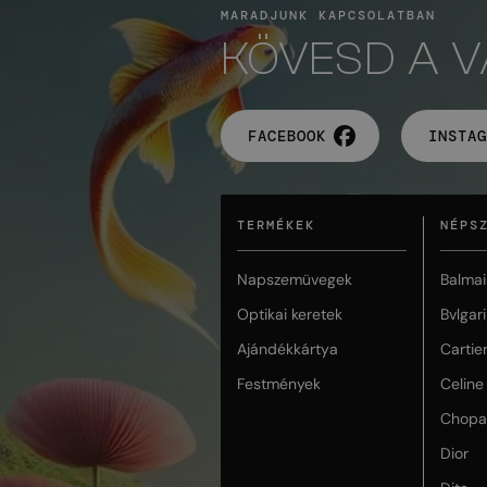
MARADJUNK KAPCSOLATBAN
KÖVESD A 
FACEBOOK
INSTAG
TERMÉKEK
NÉPS
Napszemüvegek
Balmai
Optikai keretek
Bvlgari
Ajándékkártya
Cartie
Festmények
Celine
Chopa
Dior