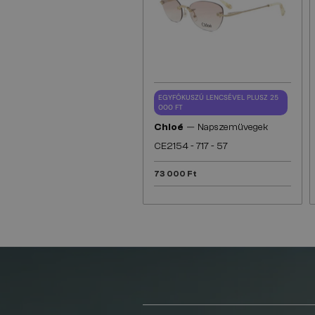
EGYFÓKUSZÚ LENCSÉVEL PLUSZ 25
000 FT
—
Chloé
Napszemüvegek
CE2154 - 717 - 57
73 000 Ft