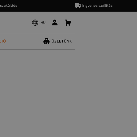
ldés
Ingyenes szállítás
HU
CIÓ
ÜZLETÜNK