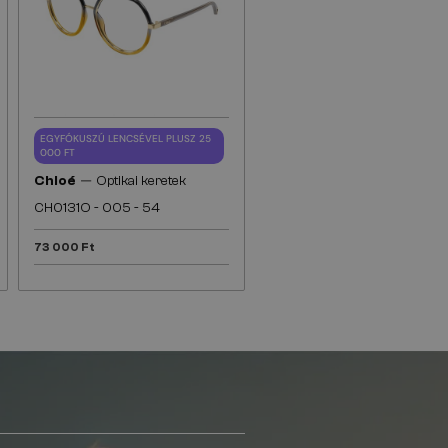
EGYFÓKUSZÚ LENCSÉVEL PLUSZ 25
000 FT
—
Chloé
Optikai keretek
CH0131O - 005 - 54
73 000 Ft