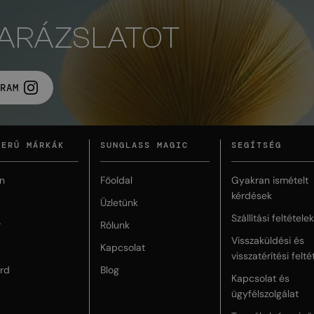
VARÁZSLATOT
RAM
ZERŰ MÁRKÁK
SUNGLASS MAGIC
SEGÍTSÉG
n
Főoldal
Gyakran ismételt
kérdések
Üzletünk
Szállítási feltételek
r
Rólunk
Visszaküldési és
Kapcsolat
visszatérítési felté
rd
Blog
Kapcsolat és
ügyfélszolgálat