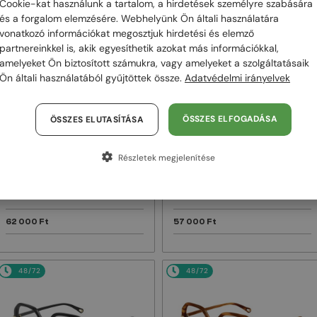
Cookie-kat használunk a tartalom, a hirdetések személyre szabására
és a forgalom elemzésére. Webhelyünk Ön általi használatára
48/72
48/72
vonatkozó információkat megosztjuk hirdetési és elemző
partnereinkkel is, akik egyesíthetik azokat más információkkal,
amelyeket Ön biztosított számukra, vagy amelyeket a szolgáltatásaik
Ön általi használatából gyűjtöttek össze.
Adatvédelmi irányelvek
ÖSSZES ELFOGADÁSA
ÖSSZES ELUTASÍTÁSA
Részletek megjelenítése
—
—
Chloé
Napszemüvegek
Chloé
Napszemüvegek
CH0082S - 005 - 57
CH0125SA - 004 - 57
62 000 Ft
57 000 Ft
48/72
48/72