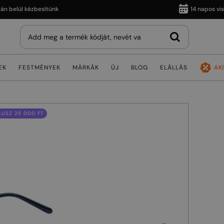
ül kézbesítünk
14 napos visszakü
EK
FESTMÉNYEK
MÁRKÁK
ÚJ
BLOG
ELÁLLÁS
AK
USZ 25 000 FT