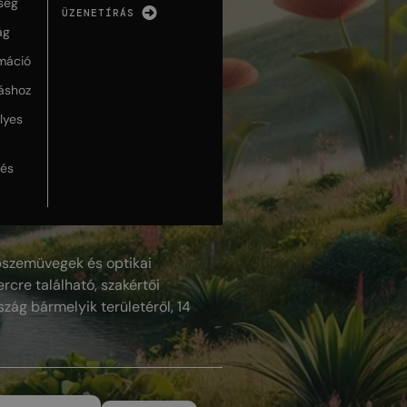
ség
ÜZENETÍRÁS
ág
máció
táshoz
lyes
lés
szemüvegek és optikai
rcre található, szakértői
szág bármelyik területéről, 14