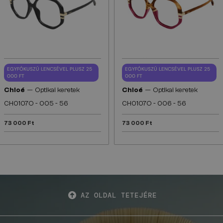
EGYFÓKUSZÚ LENCSÉVEL PLUSZ 25
EGYFÓKUSZÚ LENCSÉVEL PLUSZ 25
000 FT
000 FT
—
—
Chloé
Optikai keretek
Chloé
Optikai keretek
CH0107O - 005 - 56
CH0107O - 006 - 56
73 000 Ft
73 000 Ft
AZ OLDAL TETEJÉRE