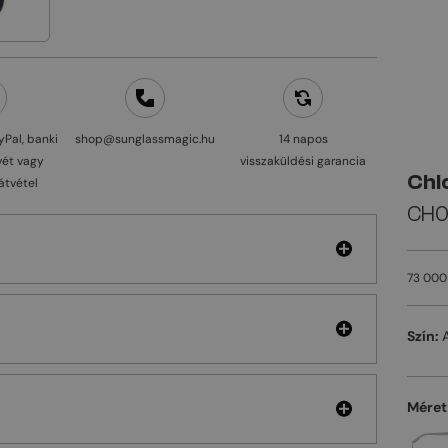
yPal, banki
shop@sunglassmagic.hu
14 napos
vét vagy
visszaküldési garancia
Chl
átvétel
CH0
73 000
Szín:
Méret