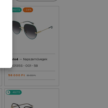
48/72
-34%
—
Chloé
Napszemüvegek
CH0135S - 001 - 58
56 000 Ft
85 000 Ft
48/72