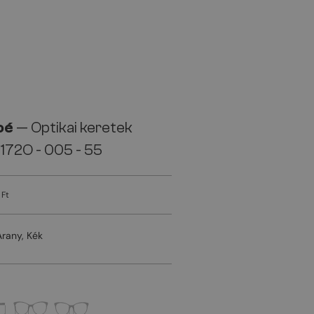
oé
— Optikai keretek
172O - 005 - 55
 Ft
Arany, Kék