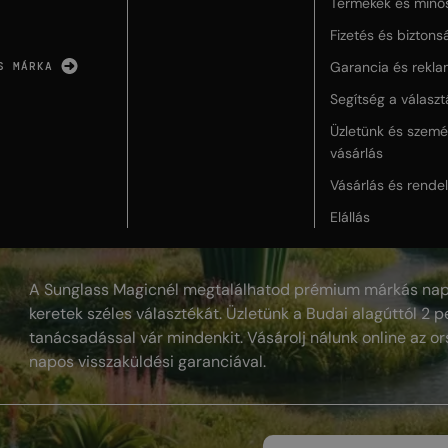
Termékek és minő
Fizetés és biztons
Garancia és rekla
S MÁRKA
Segítség a válasz
Üzletünk és szemé
vásárlás
Vásárlás és rende
Elállás
A Sunglass Magicnél megtalálhatod prémium márkás nap
keretek széles választékát. Üzletünk a Budai alagúttól 2 pe
tanácsadással vár mindenkit. Vásárolj nálunk online az or
napos visszaküldési garanciával.