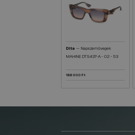
—
Dita
Napszemüvegek
MAHINE DTS437-A - 02 - 53
188 000 Ft