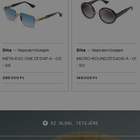
—
—
Dita
Napszemüvegek
Dita
Napszemüvegek
META-EVO ONE DTS147-A - 03
MICRO-ROUND DTS406-A - 01
- 56
- 50
285 000 Ft
146 000 Ft
AZ OLDAL TETEJÉRE