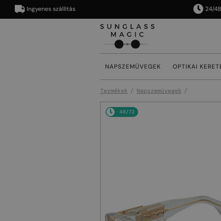
Ingyenes szállítás
24/48 órán
NAPSZEMÜVEGEK
OPTIKAI KERET
Termékek
Napszemüvegek
48/72