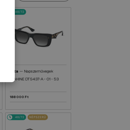
48/72
—
Dita
Napszemüvegek
MAHINE DTS437-A - 01 - 53
188 000 Ft
48/72
NÉPSZERŰ