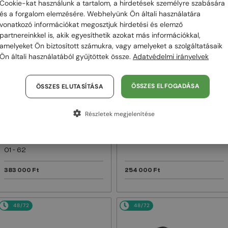
Cookie-kat használunk a tartalom, a hirdetések személyre szabására
és a forgalom elemzésére. Webhelyünk Ön általi használatára
48/72
48/72
vonatkozó információkat megosztjuk hirdetési és elemző
partnereinkkel is, akik egyesíthetik azokat más információkkal,
amelyeket Ön biztosított számukra, vagy amelyeket a szolgáltatásaik
Ön általi használatából gyűjtöttek össze.
Adatvédelmi irányelvek
ÖSSZES ELFOGADÁSA
ÖSSZES ELUTASÍTÁSA
Részletek megjelenítése
—
—
Dita
Napszemüvegek
Dita
Napszemüvegek
MACH SIX//TITANIUM DTS121 -
MACH-S DTS412-A - 04 - 55
01 - 62
383 000 Ft
254 000 Ft
48/72
48/72