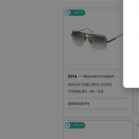
48/72
—
Dita
Napszemüvegek
MACH ONE DRX-2030
TITANIUM - W - 59
256 000 Ft
48/72