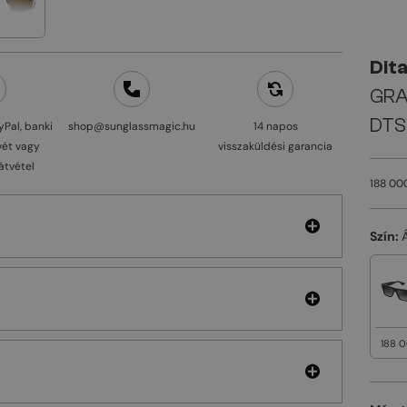
Dit
GRA
DTS
yPal, banki
shop@sunglassmagic.hu
14 napos
vét vagy
visszaküldési garancia
átvétel
188 00
Szín:
188 0