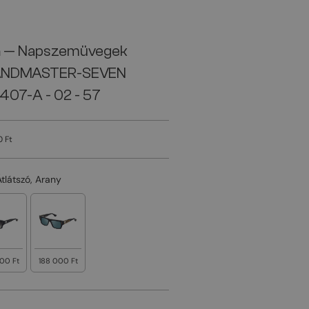
a
— Napszemüvegek
NDMASTER-SEVEN
407-A - 02 - 57
0 Ft
Átlátszó, Arany
00 Ft
188 000 Ft