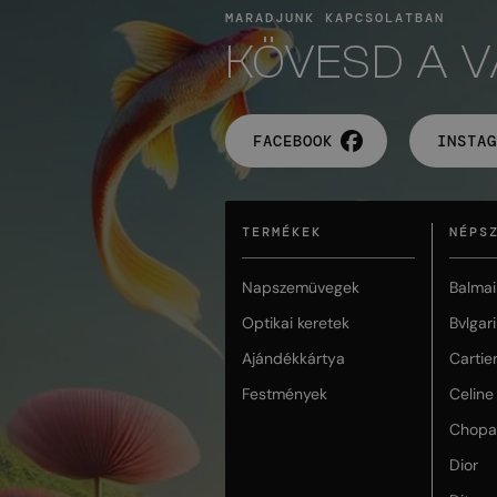
MARADJUNK KAPCSOLATBAN
KÖVESD A 
FACEBOOK
INSTAG
TERMÉKEK
NÉPS
Napszemüvegek
Balmai
Optikai keretek
Bvlgari
Ajándékkártya
Cartie
Festmények
Celine
Chopa
Dior