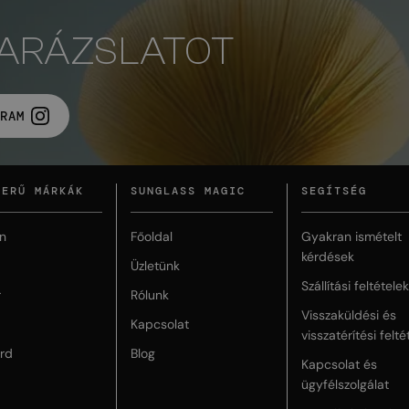
VARÁZSLATOT
RAM
ZERŰ MÁRKÁK
SUNGLASS MAGIC
SEGÍTSÉG
n
Főoldal
Gyakran ismételt
kérdések
Üzletünk
Szállítási feltételek
r
Rólunk
Visszaküldési és
Kapcsolat
visszatérítési felté
rd
Blog
Kapcsolat és
ügyfélszolgálat