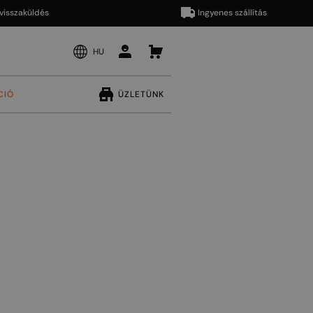
aküldés
Ingyenes szállítás
HU
CIÓ
ÜZLETÜNK