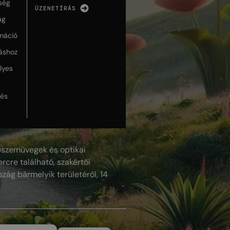
ség
ÜZENETÍRÁS
ág
máció
táshoz
lyes
lés
szemüvegek és optikai
rcre található, szakértői
szág bármelyik területéről, 14