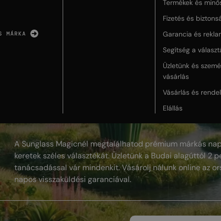
Termékek és minő
Fizetés és biztons
Garancia és rekla
S MÁRKA
Segítség a válasz
Üzletünk és szemé
vásárlás
Vásárlás és rende
Elállás
A Sunglass Magicnél megtalálhatod prémium márkás nap
keretek széles választékát. Üzletünk a Budai alagúttól 2 pe
tanácsadással vár mindenkit. Vásárolj nálunk online az or
napos visszaküldési garanciával.