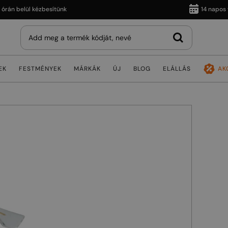
 belül kézbesítünk
14 napos vissz
EK
FESTMÉNYEK
MÁRKÁK
ÚJ
BLOG
ELÁLLÁS
AK