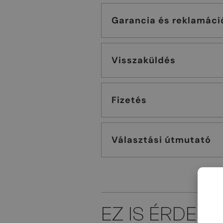
Garancia és reklamáci
Visszaküldés
Fizetés
Választási útmutató
EZ IS ÉRDEK