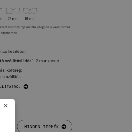
mm
57 mm
16 mm
tetett méretek tájékoztató jellegűek, a valós termék
eltérhetnek.
incs készleten
ó szállítási idő:
1-2 munkanap
tási költség:
es szállítás
LLÍTÁSRÓL
×
MINDEN TERMÉK