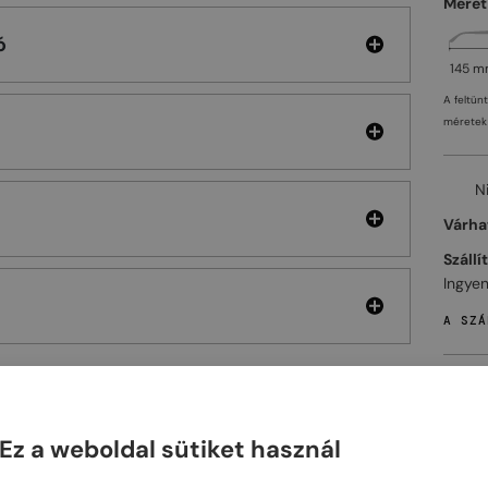
Méret
ó
145 
A feltün
méretek 
N
Várhat
Szállí
Ingyen
A SZÁ
Ez a weboldal sütiket használ
ELHET