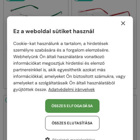
×
Ez a weboldal sütiket használ
Cookie-kat használunk a tartalom, a hirdetések
EGYFÓKUSZÚ LENCSÉVEL PLUSZ
EGYFÓKUSZÚ LENCSÉVEL PLUSZ
személyre szabására és a forgalom elemzésére.
25 000 FT
25 000 FT
Webhelyünk Ön általi használatára vonatkozó
—
—
Mont Blanc
Optikai keretek
Mont Blanc
Optikai keretek
információkat megosztjuk hirdetési és elemző
MB0221O - 004 - 57
MB0221O - 010 - 59
partnereinkkel is, akik egyesíthetik azokat más
információkkal, amelyeket Ön biztosított számukra, vagy
48 000 Ft
48 000 Ft
amelyeket a szolgáltatásaik Ön általi használatából
gyűjtöttek össze.
Adatvédelmi irányelvek
48/72
48/72
ÖSSZES ELFOGADÁSA
ÖSSZES ELUTASÍTÁSA
Részletek megjelenítése