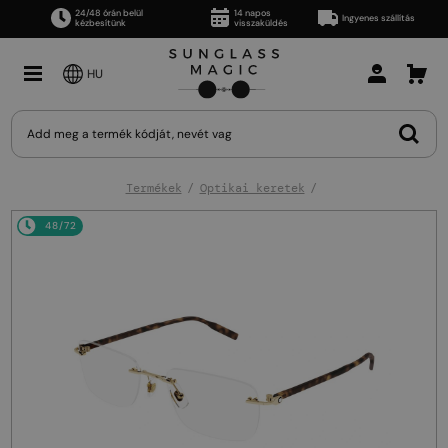
24/48 órán belül
14 napos
Ingyenes szállítás
kézbesítünk
visszaküldés
HU
Termékek
Optikai keretek
48/72