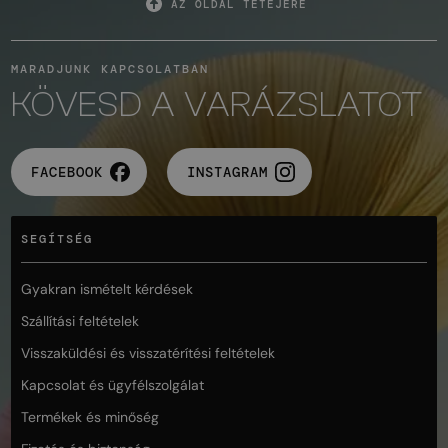
AZ OLDAL TETEJÉRE
MARADJUNK KAPCSOLATBAN
KÖVESD A VARÁZSLATOT
FACEBOOK
INSTAGRAM
SEGÍTSÉG
Gyakran ismételt kérdések
Szállítási feltételek
Visszaküldési és visszatérítési feltételek
Kapcsolat és ügyfélszolgálat
Termékek és minőség