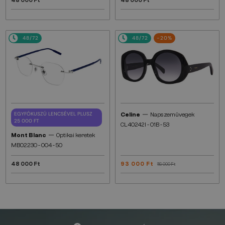
48 000 Ft
48 000 Ft
48/72
48/72
-20%
—
EGYFÓKUSZÚ LENCSÉVEL PLUSZ
Celine
Napszemüvegek
25 000 FT
CL40242I - 01B - 53
—
Mont Blanc
Optikai keretek
MB0223O - 004 - 50
48 000 Ft
93 000 Ft
116 000 Ft