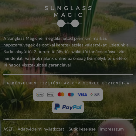
A Sunglass Magicnél megtalálhatod prémium márkás
napszemüvegek és optikai keretek széles választékát. Üzletünk a
Budai alagúttól 2 percre található, szakértői tanácsadással vár
mindenkit. Vásárolj nálunk online az ország bármelyik területéről,
14 napos visszaküldési garanciával.
A KÉNYELMES FIZETÉST AZ OTP SIMPLE BIZTOSÍTJA
ÁSZF
Adatvédelmi nyilatkozat
Sütik kezelése
Impresszum