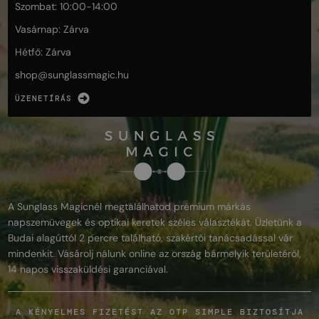
Szombat: 10:00-14:00
Vasárnap: Zárva
Hétfő: Zárva
shop@
sunglassmagic.hu
ÜZENETÍRÁS
A Sunglass Magicnél megtalálhatod prémium márkás
napszemüvegek és optikai keretek széles választékát. Üzletünk a
Budai alagúttól 2 percre található, szakértői tanácsadással vár
mindenkit. Vásárolj nálunk online az ország bármelyik területéről,
14 napos visszaküldési garanciával.
A KÉNYELMES FIZETÉST AZ OTP SIMPLE BIZTOSÍTJA