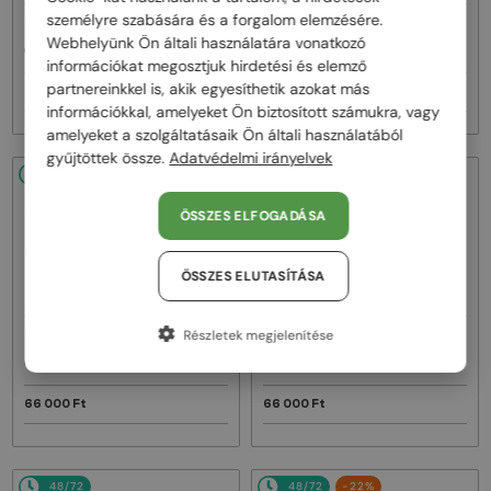
személyre szabására és a forgalom elemzésére.
—
—
Off-White
Napszemüvegek
Off-White
Napszemüvegek
Webhelyünk Ön általi használatára vonatkozó
OERI017 NASSAU - 1107 - 51
OERI017 NASSAU - 8507 - 51
információkat megosztjuk hirdetési és elemző
partnereinkkel is, akik egyesíthetik azokat más
76 000 Ft
76 000 Ft
információkkal, amelyeket Ön biztosított számukra, vagy
amelyeket a szolgáltatásaik Ön általi használatából
gyűjtöttek össze.
Adatvédelmi irányelvek
48/72
48/72
ÖSSZES ELFOGADÁSA
ÖSSZES ELUTASÍTÁSA
Részletek megjelenítése
—
—
Off-White
Napszemüvegek
Off-White
Napszemüvegek
OERI018 ZURICH - 1007 - 51
OERI018 ZURICH - 1107 - 51
66 000 Ft
66 000 Ft
48/72
48/72
-22%