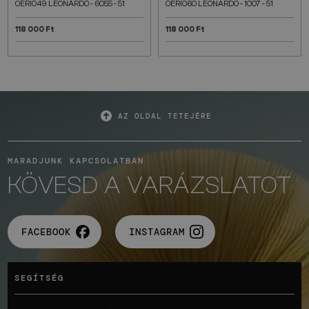
OERI049 LEONARDO - 6055 - 51
OERI060 LEONARDO - 1007 - 51
118 000 Ft
118 000 Ft
AZ OLDAL TETEJÉRE
MARADJUNK KAPCSOLATBAN
KÖVESD A VARÁZSLATOT
FACEBOOK
INSTAGRAM
SEGÍTSÉG