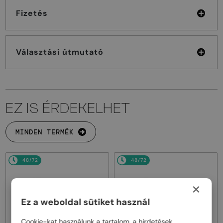
Fizetés
Választási útmutató
EZ IS ÉRDEKELHET
MINDEN TERMÉK
48/72
48/72
×
Ez a weboldal sütiket használ
Cookie-kat használunk a tartalom, a hirdetések