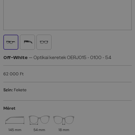
Off-White
— Optikai keretek OERJ015 - 0100 - 54
62 000 Ft
Szín:
Fekete
Méret
145 mm
54 mm
18 mm