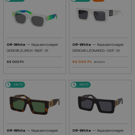
—
—
Off-White
Napszemüvegek
Off-White
Napszemüvegek
OERI018 ZURICH - 8507 - 51
OERI049 LEONARDO - 0107 - 51
66 000 Ft
92 000 Ft
118 000 Ft
48/72
48/72
—
—
Off-White
Napszemüvegek
Off-White
Napszemüvegek