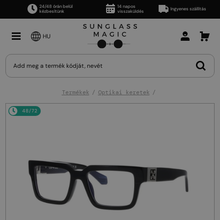
24/48 órán belül
14 napos
Ingyenes szállítás
kézbesítünk
visszaküldés
HU
Termékek
Optikai keretek
48/72