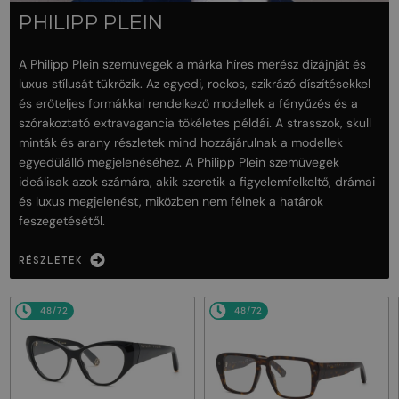
PHILIPP PLEIN
A Philipp Plein szemüvegek a márka híres merész dizájnját és
luxus stílusát tükrözik. Az egyedi, rockos, szikrázó díszítésekkel
és erőteljes formákkal rendelkező modellek a fényűzés és a
szórakoztató extravagancia tökéletes példái. A strasszok, skull
minták és arany részletek mind hozzájárulnak a modellek
egyedülálló megjelenéséhez. A Philipp Plein szemüvegek
ideálisak azok számára, akik szeretik a figyelemfelkeltő, drámai
és luxus megjelenést, miközben nem félnek a határok
feszegetésétől.
RÉSZLETEK
48/72
48/72