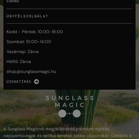
Elállás
ÜGYFÉLSZOLGÁLAT
Kedd - Péntek: 10:00-18:00
Szombat: 10:00-14:00
Vasárnap: Zárva
Hétfő: Zárva
shop@
sunglassmagic.hu
ÜZENETÍRÁS
A Sunglass Magicnél megtalálhatod prémium márkás
napszemüvegek és optikai keretek széles választékát. Üzletünk a