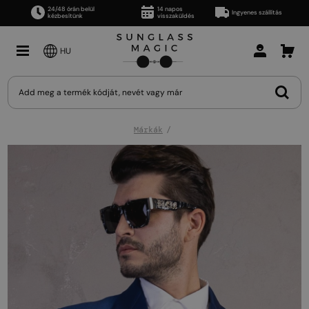
24/48 órán belül
14 napos
Ingyenes szállítás
kézbesítünk
visszaküldés
HU
Márkák