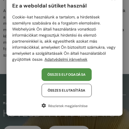
Ez a weboldal sütiket használ
A Philipp Plein szemüvegek az extravaganciát és fényűzést ötvözik
a márka híres, lázadó divatstílusával. A strasszok, a koponya
Cookie-kat használunk a tartalom, a hirdetések
személyre szabására és a forgalom elemzésére.
minták és az arany elemek mind hozzájárulnak a modelljeik
Webhelyünk Ön általi használatára vonatkozó
merész megjelenéséhez. A Philipp Plein szemüvegei azok számára
információkat megosztjuk hirdetési és elemző
készültek, akik nem félnek kitűnni és kiemelkedni a tömegből,
partnereinkkel is, akik egyesíthetik azokat más
miközben a luxust és a prémium minőséget keresik. Az egyedi
információkkal, amelyeket Ön biztosított számukra, vagy
formák és a figyelemfelkeltő dizájn tökéletes választás azok
amelyeket a szolgáltatásaik Ön általi használatából
számára, akik a fényűző, mégis modern megjelenést keresik.
gyűjtöttek össze.
Adatvédelmi irányelvek
ÖSSZES ELFOGADÁSA
AZ OLDAL TETEJÉRE
ÖSSZES ELUTASÍTÁSA
MARADJUNK KAPCSOLATBAN
Részletek megjelenítése
KÖVESD A VARÁZSLATOT