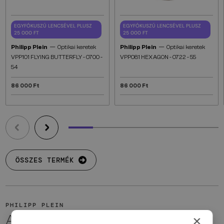
EGYFÓKUSZÚ LENCSÉVEL PLUSZ
EGYFÓKUSZÚ LENCSÉVEL PLUSZ
25 000 FT
25 000 FT
—
—
Philipp Plein
Optikai keretek
Philipp Plein
Optikai keretek
VPP101 FLYING BUTTERFLY - 0700 -
VPP081 HEXAGON - 0722 - 55
54
86 000 Ft
86 000 Ft
ÖSSZES TERMÉK
PHILIPP PLEIN
A MÁRKÁRÓL
×