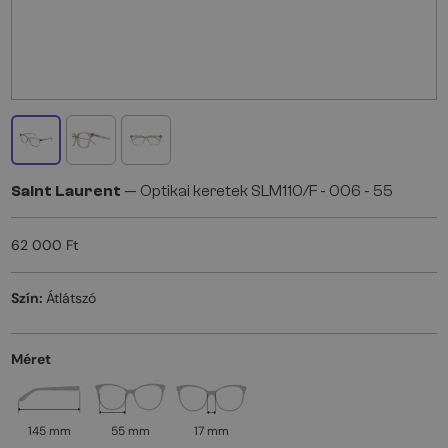
Saint Laurent
— Optikai keretek SLM110/F - 006 - 55
62 000 Ft
Szín:
Átlátszó
Méret
145 mm
55 mm
17 mm