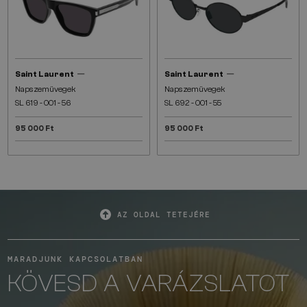
—
—
Saint Laurent
Saint Laurent
Napszemüvegek
Napszemüvegek
SL 619 - 001 - 56
SL 692 - 001 - 55
95 000 Ft
95 000 Ft
AZ OLDAL TETEJÉRE
MARADJUNK KAPCSOLATBAN
KÖVESD A VARÁZSLATOT