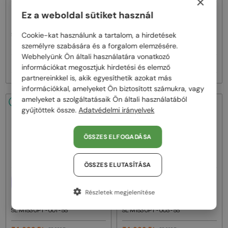
×
—
EGYFÓKUSZÚ LENCSÉVEL PLUSZ
Ez a weboldal sütiket használ
Saint Laurent
25 000 FT
Napszemüvegek
—
Saint Laurent
Optikai keretek
Cookie-kat használunk a tartalom, a hirdetések
SL M153 - 003 - 55
SL M94 OPT - 001 - 53
személyre szabására és a forgalom elemzésére.
Webhelyünk Ön általi használatára vonatkozó
81 000 Ft
80 000 Ft
95 000 Ft
89 000 Ft
információkat megosztjuk hirdetési és elemző
partnereinkkel is, akik egyesíthetik azokat más
információkkal, amelyeket Ön biztosított számukra, vagy
amelyeket a szolgáltatásaik Ön általi használatából
48/72
-16%
48/72
-16%
gyűjtöttek össze.
Adatvédelmi irányelvek
ÖSSZES ELFOGADÁSA
ÖSSZES ELUTASÍTÁSA
EGYFÓKUSZÚ LENCSÉVEL PLUSZ
EGYFÓKUSZÚ LENCSÉVEL PLUSZ
25 000 FT
25 000 FT
Részletek megjelenítése
—
—
Saint Laurent
Optikai keretek
Saint Laurent
Optikai keretek
SL M153 OPT - 001 - 55
SL M153 OPT - 003 - 55