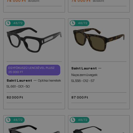
74 000 Ft
74 000 Ft
89 000 Ft
89 000 Ft
48/72
48/72
—
EGYFÓKUSZÚ LENCSÉVEL PLUSZ
Saint Laurent
25 000 FT
Napszemüvegek
—
Saint Laurent
Optikai keretek
SL558 - 012 - 57
SL661 - 001 - 50
82 000 Ft
87 000 Ft
48/72
48/72