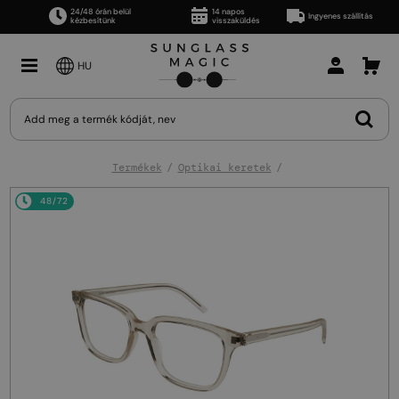
24/48 órán belül
14 napos
Ingyenes szállítás
kézbesítünk
visszaküldés
HU
Termékek
Optikai keretek
48/72