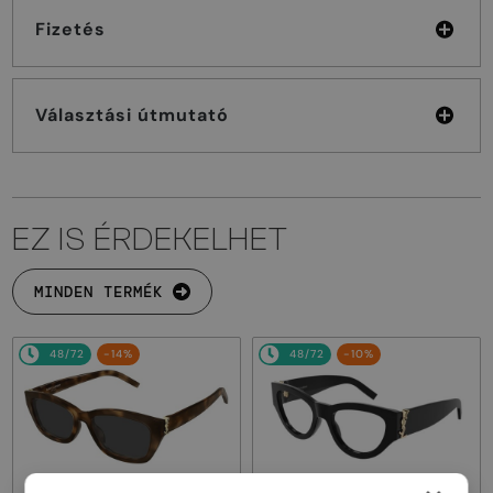
Fizetés
Választási útmutató
EZ IS ÉRDEKELHET
MINDEN TERMÉK
48/72
-14%
48/72
-10%