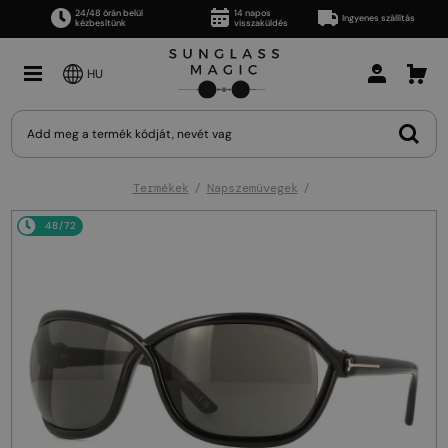
24/48 órán belül
14 napos
Ingyenes szállítás
kézbesítünk
visszaküldés
HU
Termékek
Napszemüvegek
48/72