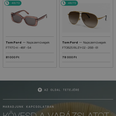
48/72
48/72
—
—
Tom Ford
Napszemüvegek
Tom Ford
Napszemüvegek
FT1170-K - 48F - 54
FT0825 RILEY-02 - 28B - 61
81 000 Ft
78 000 Ft
AZ OLDAL TETEJÉRE
MARADJUNK KAPCSOLATBAN
KÖVESD A VARÁZSLATOT