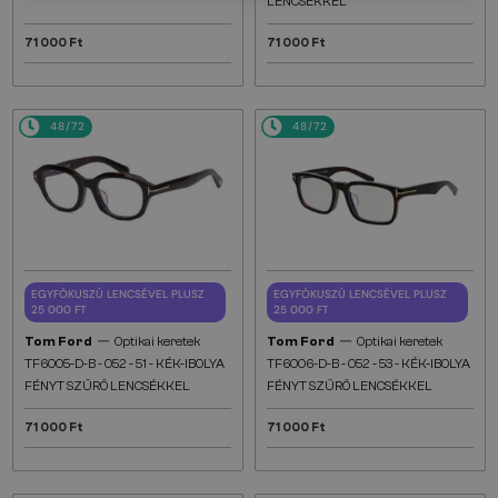
LENCSÉKKEL
71 000 Ft
71 000 Ft
48/72
48/72
EGYFÓKUSZÚ LENCSÉVEL PLUSZ
EGYFÓKUSZÚ LENCSÉVEL PLUSZ
25 000 FT
25 000 FT
—
—
Tom Ford
Optikai keretek
Tom Ford
Optikai keretek
TF6005-D-B - 052 - 51 - KÉK-IBOLYA
TF6006-D-B - 052 - 53 - KÉK-IBOLYA
FÉNYT SZŰRŐ LENCSÉKKEL
FÉNYT SZŰRŐ LENCSÉKKEL
71 000 Ft
71 000 Ft