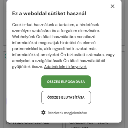
×
—
—
Tom Ford
Optikai keretek
Tom Ford
Optikai keretek
Ez a weboldal sütiket használ
TF5998-K-B - 020 - 51 - KÉK-IBOLYA
TF5998-K-B ECO - 001 - 51 - KÉK-
FÉNYT SZŰRŐ LENCSÉKKEL
IBOLYA FÉNYT SZŰRŐ
LENCSÉKKEL
Cookie-kat használunk a tartalom, a hirdetések
személyre szabására és a forgalom elemzésére.
71 000 Ft
71 000 Ft
Webhelyünk Ön általi használatára vonatkozó
információkat megosztjuk hirdetési és elemző
partnereinkkel is, akik egyesíthetik azokat más
információkkal, amelyeket Ön biztosított számukra, vagy
48/72
48/72
amelyeket a szolgáltatásaik Ön általi használatából
gyűjtöttek össze.
Adatvédelmi irányelvek
ÖSSZES ELFOGADÁSA
ÖSSZES ELUTASÍTÁSA
EGYFÓKUSZÚ LENCSÉVEL PLUSZ
EGYFÓKUSZÚ LENCSÉVEL PLUSZ
25 000 FT
25 000 FT
—
—
Tom Ford
Optikai keretek
Tom Ford
Optikai keretek
Részletek megjelenítése
TF5999-K-B - 053 - 49 - KÉK-IBOLYA
TF5999-K-B ECO 49 - 047 - 49 -
FÉNYT SZŰRŐ LENCSÉKKEL
KÉK-IBOLYA FÉNYT SZŰRŐ