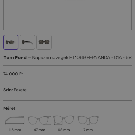
Tom Ford
— Napszemüvegek FT1069 FERNANDA - 01A - 68
74 000 Ft
Szín:
Fekete
Méret
115 mm
47 mm
68 mm
7 mm