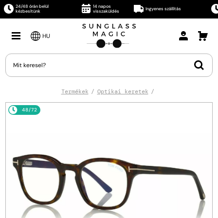
24/48 órán belül
14 napos
Ingyenes szállítás
kézbesítünk
visszaküldés
HU
Termékek
Optikai keretek
48/72