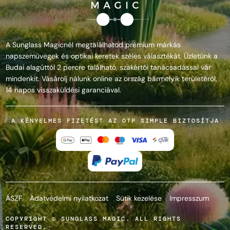
A Sunglass Magicnél megtalálhatod prémium márkás
napszemüvegek és optikai keretek széles választékát. Üzletünk a
Budai alagúttól 2 percre található, szakértői tanácsadással vár
mindenkit. Vásárolj nálunk online az ország bármelyik területéről,
14 napos visszaküldési garanciával.
A KÉNYELMES FIZETÉST AZ OTP SIMPLE BIZTOSÍTJA
ÁSZF
Adatvédelmi nyilatkozat
Sütik kezelése
Impresszum
COPYRIGHT © SUNGLASS MAGIC. ALL RIGHTS
RESERVED.