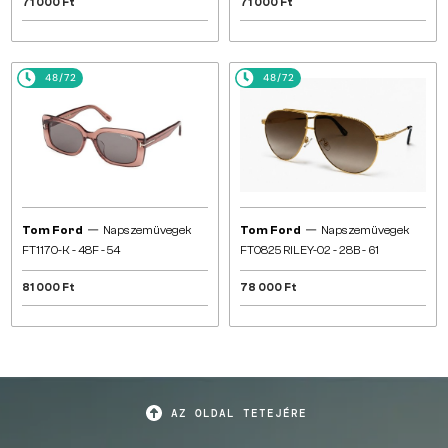
71 000 Ft
71 000 Ft
48/72
48/72
—
—
Tom Ford
Napszemüvegek
Tom Ford
Napszemüvegek
FT1170-K - 48F - 54
FT0825 RILEY-02 - 28B - 61
81 000 Ft
78 000 Ft
AZ OLDAL TETEJÉRE