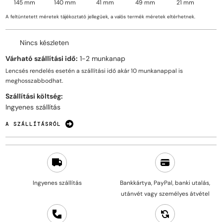
145 mm
140 mm
41 mm
49 mm
21 mm
A feltüntetett méretek tájékoztató jellegűek, a valós termék méretek eltérhetnek.
Nincs készleten
Várható szállítási idő:
1-2 munkanap
Lencsés rendelés esetén a szállítási idő akár
10 munkanappal
is
meghosszabbodhat.
Szállítási költség:
Ingyenes szállítás
A SZÁLLÍTÁSRÓL
Ingyenes szállítás
Bankkártya, PayPal, banki utalás,
utánvét vagy személyes átvétel