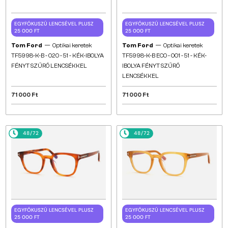
EGYFÓKUSZÚ LENCSÉVEL PLUSZ
EGYFÓKUSZÚ LENCSÉVEL PLUSZ
25 000 FT
25 000 FT
—
—
Tom Ford
Optikai keretek
Tom Ford
Optikai keretek
TF5998-K-B - 020 - 51 - KÉK-IBOLYA
TF5998-K-B ECO - 001 - 51 - KÉK-
FÉNYT SZŰRŐ LENCSÉKKEL
IBOLYA FÉNYT SZŰRŐ
LENCSÉKKEL
71 000 Ft
71 000 Ft
48/72
48/72
EGYFÓKUSZÚ LENCSÉVEL PLUSZ
EGYFÓKUSZÚ LENCSÉVEL PLUSZ
25 000 FT
25 000 FT