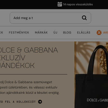
14 napos visszaküldés
EK
FESTMÉNYEK
MÁRKÁK
ÚJ
BLOG
ELÁLLÁS
AK
OLCE & GABBANA
XKLUZÍV
JÁNDÉKOK
rolj Dolce & Gabbana szemüveget
esti üzletünkben, és válassz exkluzív
ion ajándékaink közül a készlet erejéig.
ZD FEL A KOLLEKCIÓT