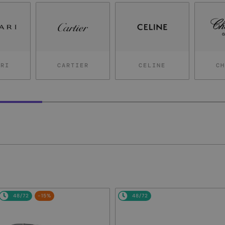
ARI
CARTIER
CELINE
CH
48/72
-15%
48/72