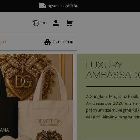
Ingyenes szállítás
HU
CIÓ
ÜZLETÜNK
LUXURY
AMBASSAD
A Sunglass Magic az Essilo
Ambassador 2026 elismeré
prémium szemüvegmárkák 
vásárlói élmény rangos min