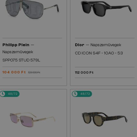
—
—
Philipp Plein
Dior
Napszemüvegek
Napszemüvegek
CD ICON S4F - 10A0 - 53
SPP075 STUD 579L
104 000 Ft
112 000 Ft
123 000 Ft
48/72
48/72