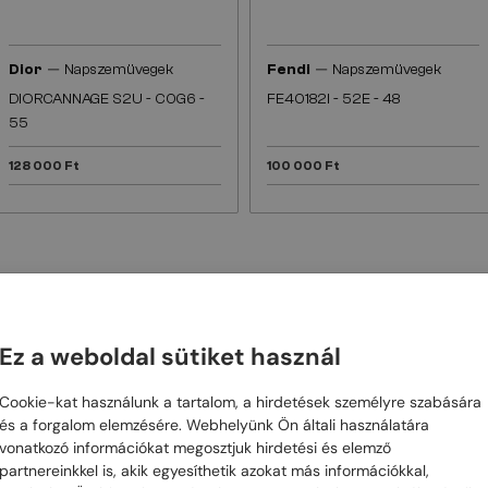
—
—
Dior
Napszemüvegek
Fendi
Napszemüvegek
DIORCANNAGE S2U - C0G6 -
FE40182I - 52E - 48
55
128 000 Ft
100 000 Ft
 SZEMÜVEGED?
 MAGIC
Ez a weboldal sütiket használ
Cookie-kat használunk a tartalom, a hirdetések személyre szabására
abb számunkra az ügyfél elégedettsége.
Széles napszemüveg és opti
és a forgalom elemzésére. Webhelyünk Ön általi használatára
tő tanácsadásunkkal biztosítjuk, hogy megtaláld a szemüveget.
vonatkozó információkat megosztjuk hirdetési és elemző
partnereinkkel is, akik egyesíthetik azokat más információkkal,