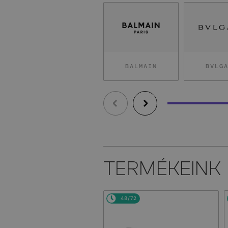
BALMAIN
BVLG
TERMÉKEINK
48/72