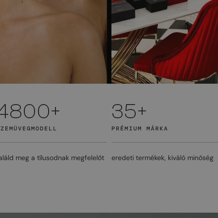
4800+
35+
SZEMÜVEGMODELL
PRÉMIUM MÁRKA
aláld meg a tílusodnak megfelelőt
eredeti termékek, kiváló minőség