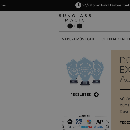
24/48 órán belül kézbesítünk
NAPSZEMÜVEGEK
OPTIKAI KERET
D
E
A
RÉSZLETEK
Vásá
budap
Devot
FEDE