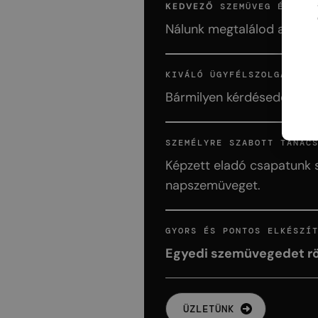
KEDVEZŐ
SZEMÜVEG ÉS KE
Nálunk megtalálod a legj
KIVÁLÓ ÜGYFÉLSZOLGÁLAT
Bármilyen kérdéseddel for
SZEMÉLYRE SZABOTT TANÁC
Képzett eladó csapatunk s
napszemüveget.
GYORS ÉS PONTOS ELKÉSZÍ
Egyedi szemüvegedet röv
ÜZLETÜNK