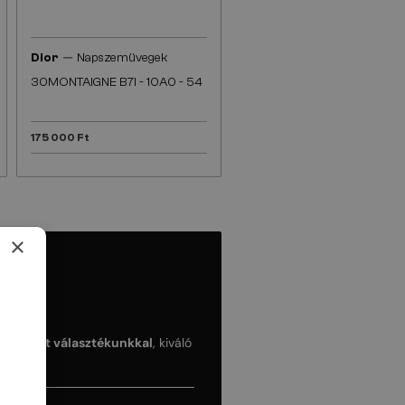
—
Dior
Napszemüvegek
30MONTAIGNE B7I - 10A0 - 54
175 000 Ft
×
kai keret választékunkkal
, kiváló