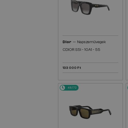
—
Dior
Napszemüvegek
CDIOR S5I - 10A1 - 55
133 000 Ft
48/72