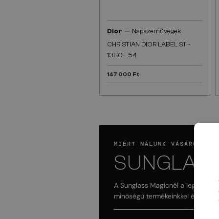
—
Dior
Napszemüvegek
CHRISTIAN DIOR LABEL S1I -
13H0 - 54
147 000 Ft
MIÉRT NÁLUNK VÁSÁROLD A
SUNGLASS
A Sunglass Magicnél a legfontos
minőségű termékeinkkel és szakér