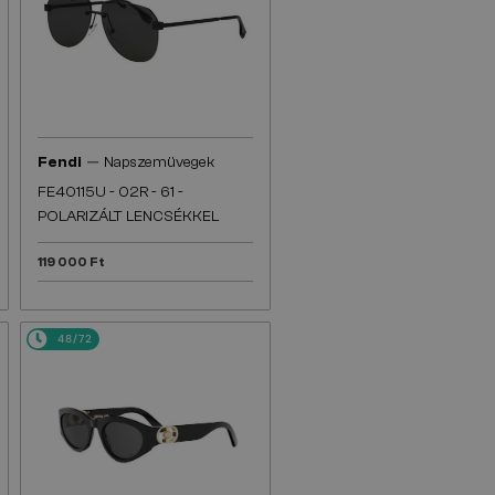
—
Fendi
Napszemüvegek
FE40115U - 02R - 61 -
POLARIZÁLT LENCSÉKKEL
119 000 Ft
48/72