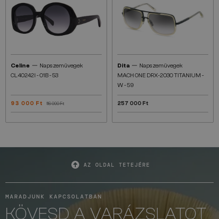
—
—
Celine
Napszemüvegek
Dita
Napszemüvegek
CL40242I - 01B - 53
MACH ONE DRX-2030 TITANIUM -
W - 59
93 000 Ft
257 000 Ft
116 000 Ft
AZ OLDAL TETEJÉRE
MARADJUNK KAPCSOLATBAN
KÖVESD A VARÁZSLATOT