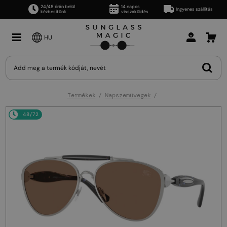
24/48 órán belül
14 napos
Ingyenes szállítás
kézbesítünk
visszaküldés
HU
Termékek
Napszemüvegek
48/72