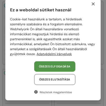
×
48/72
48/72
Ez a weboldal sütiket használ
Cookie-kat használunk a tartalom, a hirdetések
személyre szabására és a forgalom elemzésére.
Webhelyünk Ön általi használatára vonatkozó
információkat megosztjuk hirdetési és elemző
partnereinkkel is, akik egyesíthetik azokat más
—
—
BURBERRY
Napszemüvegek
BURBERRY
Napszemüvegek
információkkal, amelyeket Ön biztosított számukra, vagy
BE3161 - 100569 - 60
BE3161 - 1109P4 - 60
amelyeket a szolgáltatásaik Ön általi használatából
gyűjtöttek össze.
Adatvédelmi irányelvek
112 000 Ft
112 000 Ft
ÖSSZES ELFOGADÁSA
48/72
48/72
ÖSSZES ELUTASÍTÁSA
Részletek megjelenítése