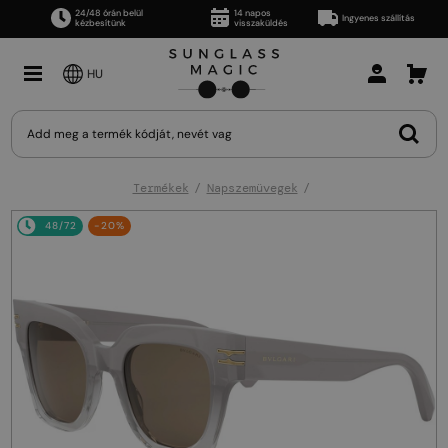
24/48 órán belül
14 napos
Ingyenes szállítás
kézbesítünk
visszaküldés
HU
Termékek
Napszemüvegek
48/72
-20%