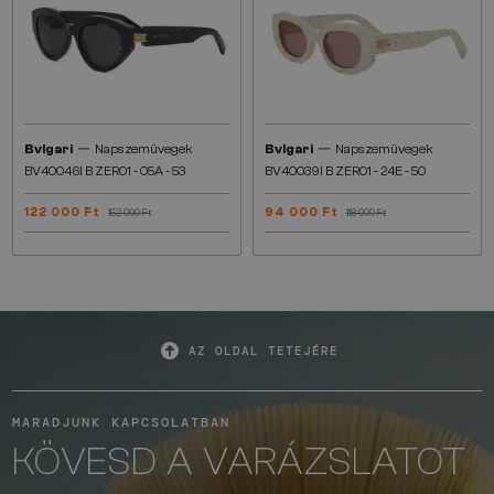
—
—
Bvlgari
Napszemüvegek
Bvlgari
Napszemüvegek
BV40046I B ZERO1 - 05A - 53
BV40039I B ZERO1 - 24E - 50
122 000 Ft
94 000 Ft
152 000 Ft
118 000 Ft
AZ OLDAL TETEJÉRE
MARADJUNK KAPCSOLATBAN
KÖVESD A VARÁZSLATOT