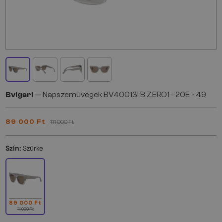
Bvlgari
— Napszemüvegek BV40013I B ZERO1 - 20E - 49
89 000 Ft
111 000 Ft
Szín:
Szürke
89 000 Ft
111 000 Ft