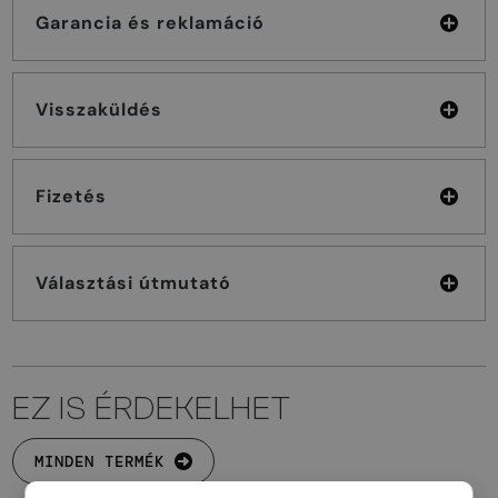
Garancia és reklamáció
Visszaküldés
Fizetés
Választási útmutató
EZ IS ÉRDEKELHET
MINDEN TERMÉK