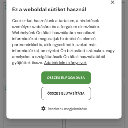
×
48/72
-22%
48/72
-20%
Ez a weboldal sütiket használ
Cookie-kat használunk a tartalom, a hirdetések
személyre szabására és a forgalom elemzésére.
Webhelyünk Ön általi használatára vonatkozó
információkat megosztjuk hirdetési és elemző
partnereinkkel is, akik egyesíthetik azokat más
—
—
információkkal, amelyeket Ön biztosított számukra, vagy
Bvlgari
Napszemüvegek
Bvlgari
Napszemüvegek
amelyeket a szolgáltatásaik Ön általi használatából
BV40035U - 33T - 58
BV40044I SERPENTI - 45A - 53
gyűjtöttek össze.
Adatvédelmi irányelvek
111 000 Ft
130 000 Ft
141 000 Ft
163 000 Ft
ÖSSZES ELFOGADÁSA
48/72
-20%
48/72
-20%
ÖSSZES ELUTASÍTÁSA
Részletek megjelenítése