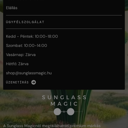
Elállás
ÜGYFÉLSZOLGÁLAT
Kedd - Péntek: 10:00-18:00
Szombat: 10:00-14:00
Vasárnap: Zárva
Hétfő: Zárva
shop@
sunglassmagic.hu
ÜZENETÍRÁS
A Sunglass Magicnél megtalálhatod prémium márkás