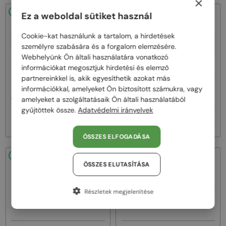
×
48/72
-20%
48/72
-22%
Ez a weboldal sütiket használ
Cookie-kat használunk a tartalom, a hirdetések
személyre szabására és a forgalom elemzésére.
Webhelyünk Ön általi használatára vonatkozó
információkat megosztjuk hirdetési és elemző
partnereinkkel is, akik egyesíthetik azokat más
—
—
információkkal, amelyeket Ön biztosított számukra, vagy
Celine
Napszemüvegek
Celine
Napszemüvegek
CL40242I - 01B - 53
CL40246U-Y - 30H - 61
amelyeket a szolgáltatásaik Ön általi használatából
gyűjtöttek össze.
Adatvédelmi irányelvek
92 000 Ft
111 000 Ft
115 000 Ft
141 000 Ft
ÖSSZES ELFOGADÁSA
48/72
-22%
48/72
-20%
ÖSSZES ELUTASÍTÁSA
Részletek megjelenítése