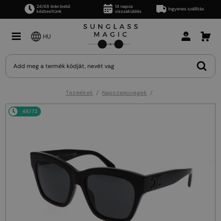
24/48 órán belül
14 napos
Ingyenes szállítás
kézbesítünk
visszaküldés
HU
Termékek
Napszemüvegek
48/72