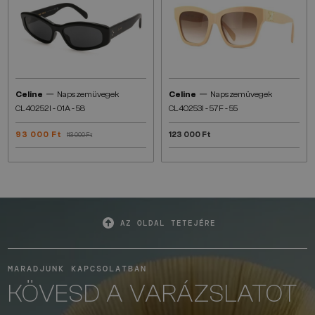
—
—
Celine
Napszemüvegek
Celine
Napszemüvegek
CL40252I - 01A - 58
CL40253I - 57F - 55
93 000 Ft
123 000 Ft
113 000 Ft
AZ OLDAL TETEJÉRE
MARADJUNK KAPCSOLATBAN
KÖVESD A VARÁZSLATOT