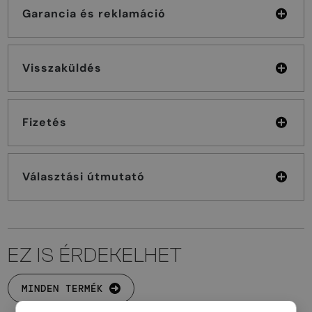
Garancia és reklamáció
Visszaküldés
Fizetés
Választási útmutató
EZ IS ÉRDEKELHET
MINDEN TERMÉK