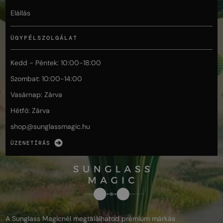
Elállás
ÜGYFÉLSZOLGÁLAT
Kedd - Péntek: 10:00-18:00
Szombat: 10:00-14:00
Vasárnap: Zárva
Hétfő: Zárva
shop@
sunglassmagic.hu
ÜZENETÍRÁS
A Sunglass Magicnél megtalálhatod prémium márkás