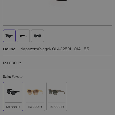
Celine
— Napszemüvegek CL40253I - 01A - 55
123 000 Ft
Szín:
Fekete
123 000 Ft
123 000 Ft
123 000 Ft