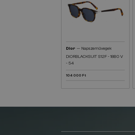
—
Dior
Napszemüvegek
DIORBLACKSUIT S12F - 18B0 V
- 54
104 000 Ft