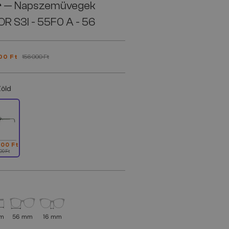
r
— Napszemüvegek
OR S3I - 55F0 A - 56
00 Ft
156 000 Ft
Zöld
000 Ft
00 Ft
mm
56 mm
16 mm