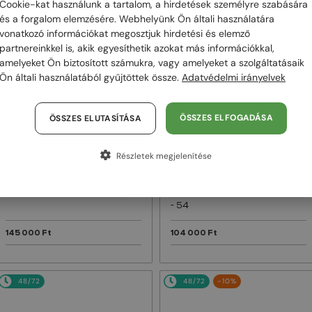
Cookie-kat használunk a tartalom, a hirdetések személyre szabására
és a forgalom elemzésére. Webhelyünk Ön általi használatára
48/72
48/72
vonatkozó információkat megosztjuk hirdetési és elemző
partnereinkkel is, akik egyesíthetik azokat más információkkal,
amelyeket Ön biztosított számukra, vagy amelyeket a szolgáltatásaik
Ön általi használatából gyűjtöttek össze.
Adatvédelmi irányelvek
ÖSSZES ELFOGADÁSA
ÖSSZES ELUTASÍTÁSA
Részletek megjelenítése
—
—
Dior
Napszemüvegek
Dior
Napszemüvegek
DIORB23 S4I - 64A0 V - 56
DIORBLACKSUIT S12F - 10A0 V
- 54
145 000 Ft
104 000 Ft
48/72
48/72
-10%