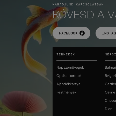
MARADJUNK KAPCSOLATBAN
KÖVESD A 
FACEBOOK
INSTAG
TERMÉKEK
NÉPS
Napszemüvegek
Balmai
Optikai keretek
Bvlgari
Ajándékkártya
Cartie
Festmények
Celine
Chopa
Dior