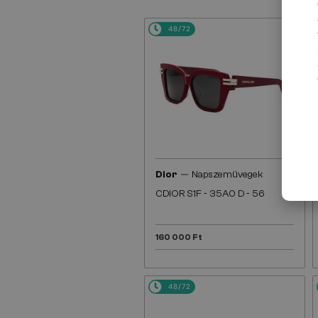
48/72
—
Dior
Napszemüvegek
CDIOR S1F - 35A0 D - 56
160 000 Ft
48/72