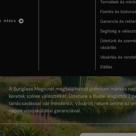
Termékek és minő
Fizetés és biztons
Garancia és rekla
S MÁRKA
Segítség a válasz
Üzletünk és szemé
vásárlás
Vásárlás és rende
Elállás
A Sunglass Magicnél megtalálhatod prémium márkás nap
keretek széles választékát. Üzletünk a Budai alagúttól 2 pe
tanácsadással vár mindenkit. Vásárolj nálunk online az or
napos visszaküldési garanciával.