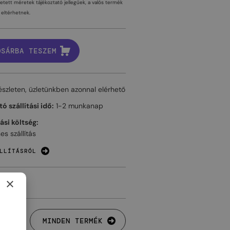
tetett méretek tájékoztató jellegűek, a valós termék
eltérhetnek.
OSÁRBA TESZEM
észleten, üzletünkben azonnal elérhető
ó szállítási idő:
1-2 munkanap
tási költség:
es szállítás
LLÍTÁSRÓL
×
MINDEN TERMÉK