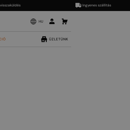
aküldés
Ingyenes szállítás
HU
CIÓ
ÜZLETÜNK