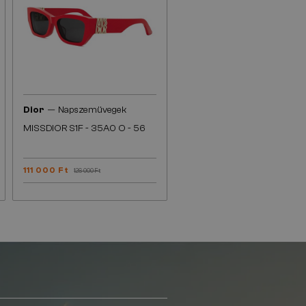
—
Dior
Napszemüvegek
MISSDIOR S1F - 35A0 O - 56
111 000 Ft
126 000 Ft