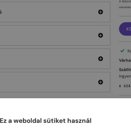
A feltün
méretek 
ó
K
K
Várhat
Szállí
Ingyen
A SZÁ
Ez a weboldal sütiket használ
ELHET