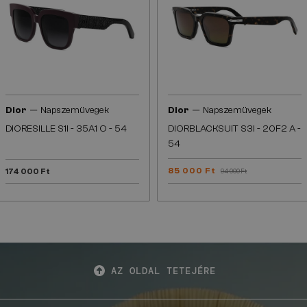
—
—
Dior
Napszemüvegek
Dior
Napszemüvegek
DIORESILLE S1I - 35A1 O - 54
DIORBLACKSUIT S3I - 20F2 A -
54
85 000 Ft
174 000 Ft
94 000 Ft
AZ OLDAL TETEJÉRE