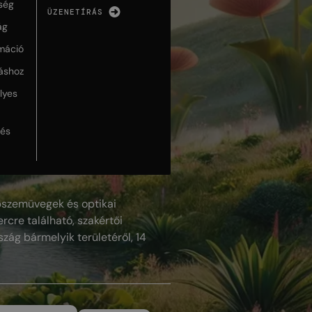
ség
ÜZENETÍRÁS
ág
máció
táshoz
lyes
lés
szemüvegek és optikai
rcre található, szakértői
szág bármelyik területéről, 14