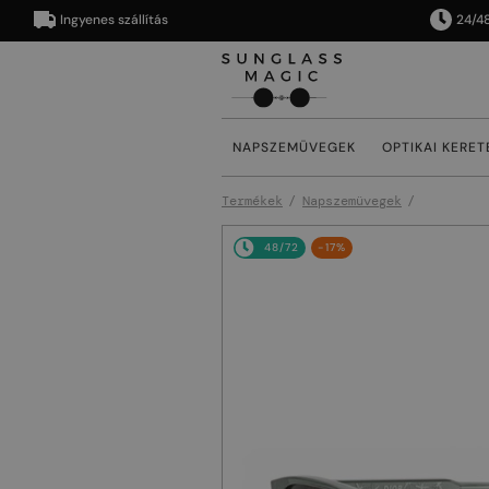
Ingyenes szállítás
24/48 órán
NAPSZEMÜVEGEK
OPTIKAI KERET
Termékek
Napszemüvegek
48/72
-17%