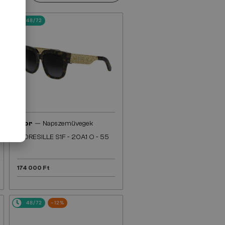
48/72
—
Dior
Napszemüvegek
DIORESILLE S1F - 20A1 O - 55
174 000 Ft
48/72
-12%