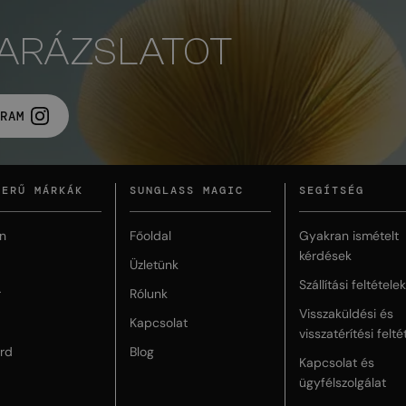
VARÁZSLATOT
RAM
ZERŰ MÁRKÁK
SUNGLASS MAGIC
SEGÍTSÉG
n
Főoldal
Gyakran ismételt
kérdések
Üzletünk
Szállítási feltételek
r
Rólunk
Visszaküldési és
Kapcsolat
visszatérítési felté
rd
Blog
Kapcsolat és
ügyfélszolgálat