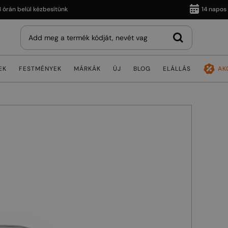
 belül kézbesítünk
14 napos vissz
EK
FESTMÉNYEK
MÁRKÁK
ÚJ
BLOG
ELÁLLÁS
AK