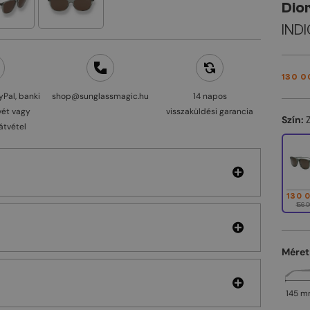
Dio
INDI
130 0
yPal, banki
shop@sunglassmagic.hu
14 napos
vét vagy
visszaküldési garancia
Szín:
átvétel
130 
156 0
Méret
145 