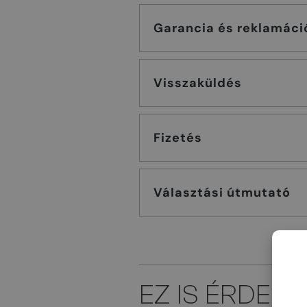
Garancia és reklamáci
Visszaküldés
Fizetés
Választási útmutató
EZ IS ÉRDEK