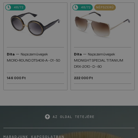
48/72
48/72
NÉPSZERŰ
—
—
Dita
Napszemüvegek
Dita
Napszemüvegek
MICRO-ROUND DTS406-A - 01 - 50
MIDNIGHT SPECIAL TITANIUM
DRX-2010 - D - 60
146 000 Ft
222 000 Ft
AZ OLDAL TETEJÉRE
MARADJUNK KAPCSOLATBAN