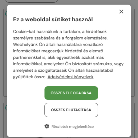
×
48/72
48/72
Ez a weboldal sütiket használ
Cookie-kat használunk a tartalom, a hirdetések
személyre szabására és a forgalom elemzésére.
Webhelyünk Ön általi használatára vonatkozó
információkat megosztjuk hirdetési és elemző
partnereinkkel is, akik egyesíthetik azokat más
—
—
Dita
Napszemüvegek
Dita
Napszemüvegek
információkkal, amelyeket Ön biztosított számukra, vagy
MACH ONE DRX-2030 TITANIUM -
MACH SIX//TITANIUM DTS121 - 01 -
amelyeket a szolgáltatásaik Ön általi használatából
W - 59
62
gyűjtöttek össze.
Adatvédelmi irányelvek
256 000 Ft
383 000 Ft
ÖSSZES ELFOGADÁSA
48/72
48/72
ÖSSZES ELUTASÍTÁSA
Részletek megjelenítése