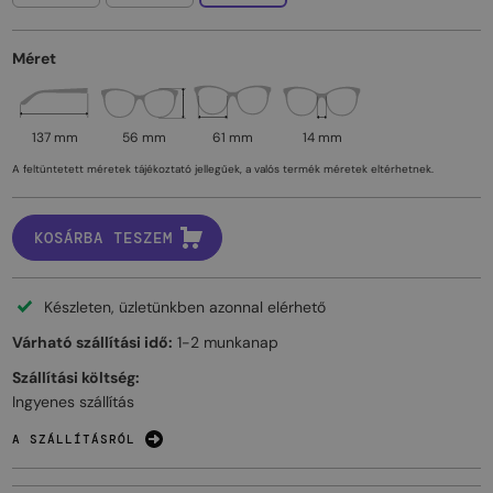
Méret
137 mm
56 mm
61 mm
14 mm
A feltüntetett méretek tájékoztató jellegűek, a valós termék méretek eltérhetnek.
KOSÁRBA TESZEM
Készleten, üzletünkben azonnal elérhető
Várható szállítási idő:
1-2 munkanap
Szállítási költség:
Ingyenes szállítás
A SZÁLLÍTÁSRÓL