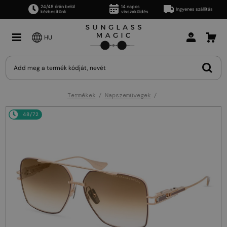
24/48 órán belül
14 napos
Ingyenes szállítás
kézbesítünk
visszaküldés
HU
Termékek
Napszemüvegek
48/72