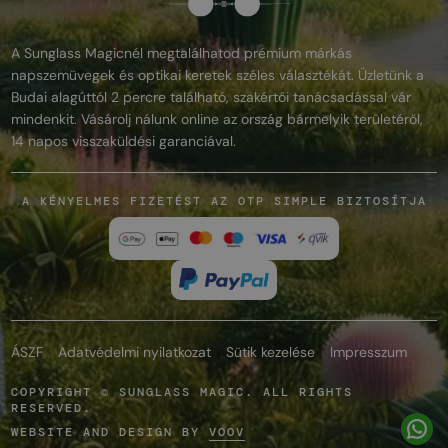
A Sunglass Magicnél megtalálhatod prémium márkás
napszemüvegek és optikai keretek széles választékát. Üzletünk a
Budai alagúttól 2 percre található, szakértői tanácsadással vár
mindenkit. Vásárolj nálunk online az ország bármelyik területéről,
14 napos visszaküldési garanciával.
A KÉNYELMES FIZETÉST AZ OTP SIMPLE BIZTOSÍTJA
ÁSZF
Adatvédelmi nyilatkozat
Sütik kezelése
Impresszum
COPYRIGHT © SUNGLASS MAGIC. ALL RIGHTS
RESERVED.
WEBSITE AND DESIGN BY
VOOV