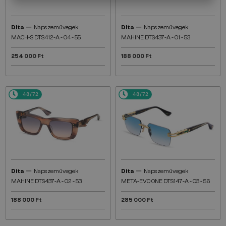
—
—
Dita
Napszemüvegek
Dita
Napszemüvegek
MACH-S DTS412-A - 04 - 55
MAHINE DTS437-A - 01 - 53
254 000 Ft
188 000 Ft
48/72
48/72
—
—
Dita
Napszemüvegek
Dita
Napszemüvegek
MAHINE DTS437-A - 02 - 53
META-EVO ONE DTS147-A - 03 - 56
188 000 Ft
285 000 Ft