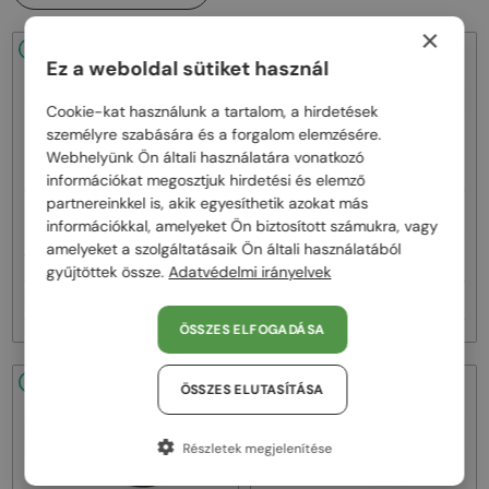
×
48/72
48/72
Ez a weboldal sütiket használ
Cookie-kat használunk a tartalom, a hirdetések
személyre szabására és a forgalom elemzésére.
Webhelyünk Ön általi használatára vonatkozó
információkat megosztjuk hirdetési és elemző
partnereinkkel is, akik egyesíthetik azokat más
—
—
Dita
Napszemüvegek
Dita
Napszemüvegek
információkkal, amelyeket Ön biztosított számukra, vagy
MACH ONE DRX-2030 TITANIUM -
MACH SIX//TITANIUM DTS121 - 01 -
amelyeket a szolgáltatásaik Ön általi használatából
W - 59
62
gyűjtöttek össze.
Adatvédelmi irányelvek
257 000 Ft
385 000 Ft
ÖSSZES ELFOGADÁSA
48/72
48/72
ÖSSZES ELUTASÍTÁSA
Részletek megjelenítése