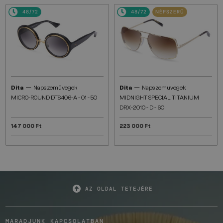
48/72
48/72
NÉPSZERŰ
—
—
Dita
Napszemüvegek
Dita
Napszemüvegek
MICRO-ROUND DTS406-A - 01 - 50
MIDNIGHT SPECIAL TITANIUM
DRX-2010 - D - 60
147 000 Ft
223 000 Ft
AZ OLDAL TETEJÉRE
MARADJUNK KAPCSOLATBAN