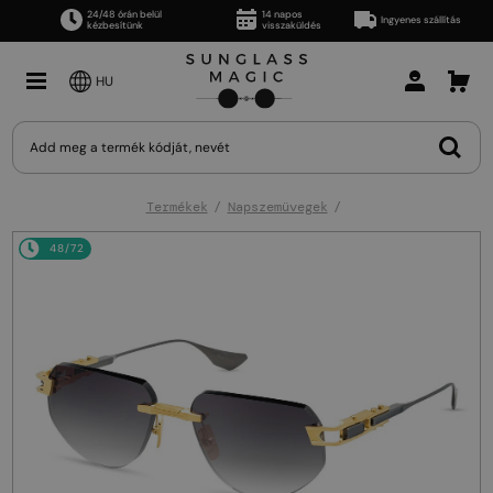
24/48 órán belül
14 napos
Ingyenes szállítás
kézbesítünk
visszaküldés
HU
Termékek
Napszemüvegek
48/72