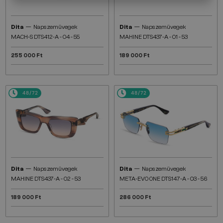
—
—
Dita
Napszemüvegek
Dita
Napszemüvegek
MACH-S DTS412-A - 04 - 55
MAHINE DTS437-A - 01 - 53
255 000 Ft
189 000 Ft
48/72
48/72
—
—
Dita
Napszemüvegek
Dita
Napszemüvegek
MAHINE DTS437-A - 02 - 53
META-EVO ONE DTS147-A - 03 - 56
189 000 Ft
286 000 Ft