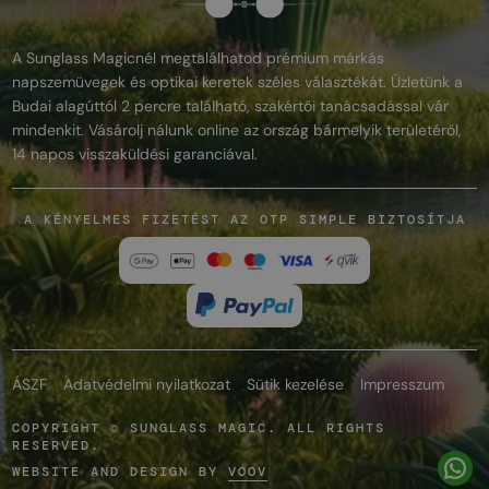
A Sunglass Magicnél megtalálhatod prémium márkás
napszemüvegek és optikai keretek széles választékát. Üzletünk a
Budai alagúttól 2 percre található, szakértői tanácsadással vár
mindenkit. Vásárolj nálunk online az ország bármelyik területéről,
14 napos visszaküldési garanciával.
A KÉNYELMES FIZETÉST AZ OTP SIMPLE BIZTOSÍTJA
ÁSZF
Adatvédelmi nyilatkozat
Sütik kezelése
Impresszum
COPYRIGHT © SUNGLASS MAGIC. ALL RIGHTS
RESERVED.
WEBSITE AND DESIGN BY
VOOV