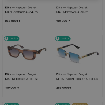
—
—
Dita
Napszemüvegek
Dita
Napszemüvegek
MACH-S DTS412-A - 04 - 55
MAHINE DTS437-A - 01 - 53
255 000 Ft
189 000 Ft
48/72
48/72
—
—
Dita
Napszemüvegek
Dita
Napszemüvegek
MAHINE DTS437-A - 02 - 53
META-EVO ONE DTS147-A - 03 - 56
189 000 Ft
286 000 Ft