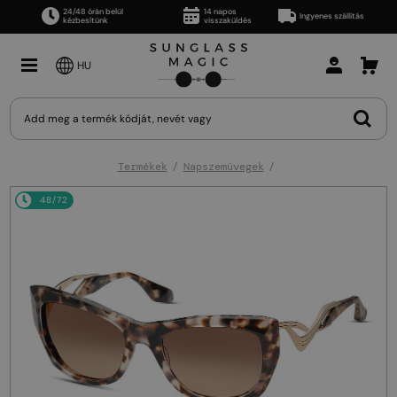
24/48 órán belül
14 napos
Ingyenes szállítás
kézbesítünk
visszaküldés
HU
Termékek
Napszemüvegek
48/72