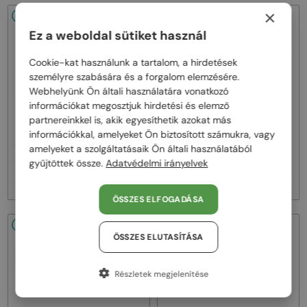
×
48/72
48/72
Ez a weboldal sütiket használ
Cookie-kat használunk a tartalom, a hirdetések
személyre szabására és a forgalom elemzésére.
Webhelyünk Ön általi használatára vonatkozó
információkat megosztjuk hirdetési és elemző
—
—
partnereinkkel is, akik egyesíthetik azokat más
Dita
Napszemüvegek
Dita
Napszemüvegek
információkkal, amelyeket Ön biztosított számukra, vagy
MACH ONE DRX-2030 TITANIUM -
MACH SIX//TITANIUM DTS121 - 01 -
W - 59
62
amelyeket a szolgáltatásaik Ön általi használatából
gyűjtöttek össze.
Adatvédelmi irányelvek
257 000 Ft
385 000 Ft
ÖSSZES ELFOGADÁSA
48/72
48/72
ÖSSZES ELUTASÍTÁSA
Részletek megjelenítése