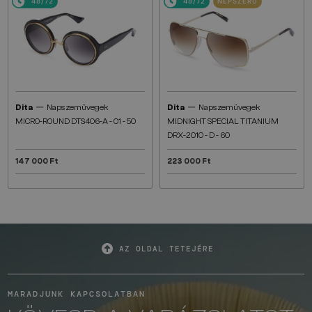
48/72
48/72
NÉPSZERŰ
—
—
Dita
Napszemüvegek
Dita
Napszemüvegek
MICRO-ROUND DTS406-A - 01 - 50
MIDNIGHT SPECIAL TITANIUM
DRX-2010 - D - 60
147 000 Ft
223 000 Ft
AZ OLDAL TETEJÉRE
MARADJUNK KAPCSOLATBAN