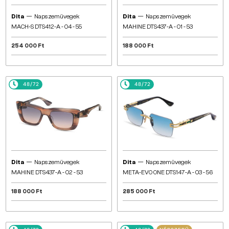
—
—
Dita
Napszemüvegek
Dita
Napszemüvegek
MACH-S DTS412-A - 04 - 55
MAHINE DTS437-A - 01 - 53
254 000 Ft
188 000 Ft
48/72
48/72
—
—
Dita
Napszemüvegek
Dita
Napszemüvegek
MAHINE DTS437-A - 02 - 53
META-EVO ONE DTS147-A - 03 - 56
188 000 Ft
285 000 Ft