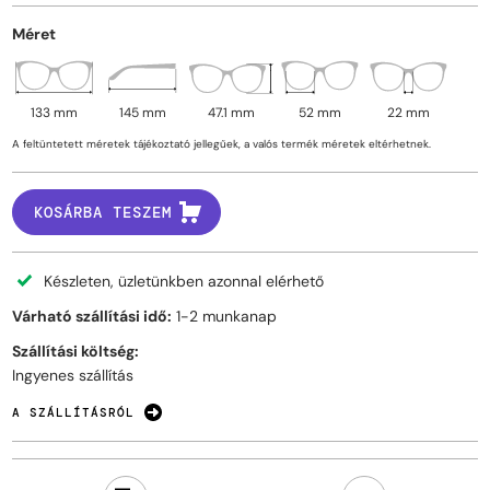
Méret
133 mm
145 mm
47.1 mm
52 mm
22 mm
A feltüntetett méretek tájékoztató jellegűek, a valós termék méretek eltérhetnek.
KOSÁRBA TESZEM
Készleten, üzletünkben azonnal elérhető
Várható szállítási idő:
1-2 munkanap
Szállítási költség:
Ingyenes szállítás
A SZÁLLÍTÁSRÓL