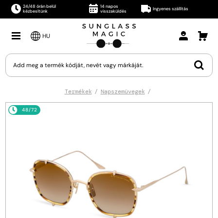
24/48 órán belül
14 napos
Ingyenes szállítás
kézbesítünk
visszaküldés
HU
Termékek
Napszemüvegek
48/72