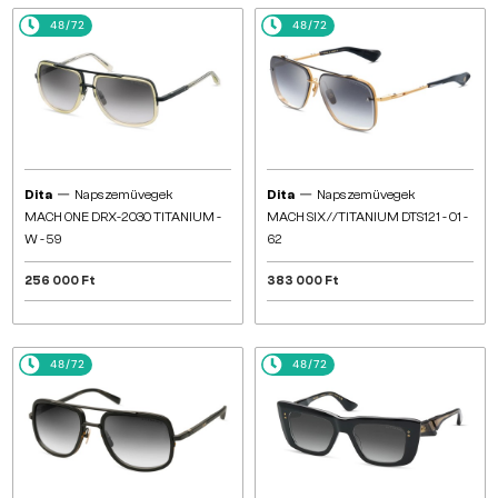
48/72
48/72
—
—
Dita
Napszemüvegek
Dita
Napszemüvegek
MACH ONE DRX-2030 TITANIUM -
MACH SIX//TITANIUM DTS121 - 01 -
W - 59
62
256 000 Ft
383 000 Ft
48/72
48/72