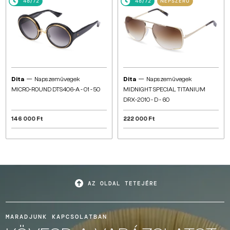
48/72
48/72
NÉPSZERŰ
—
—
Dita
Napszemüvegek
Dita
Napszemüvegek
MICRO-ROUND DTS406-A - 01 - 50
MIDNIGHT SPECIAL TITANIUM
DRX-2010 - D - 60
146 000 Ft
222 000 Ft
AZ OLDAL TETEJÉRE
MARADJUNK KAPCSOLATBAN