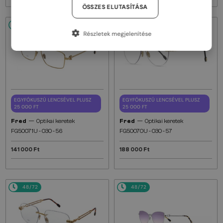
ÖSSZES ELUTASÍTÁSA
48/72
48/72
Részletek megjelenítése
EGYFÓKUSZÚ LENCSÉVEL PLUSZ
EGYFÓKUSZÚ LENCSÉVEL PLUSZ
25 000 FT
25 000 FT
—
—
Fred
Optikai keretek
Fred
Optikai keretek
FG50071U - 030 - 56
FG50070U - 030 - 57
141 000 Ft
188 000 Ft
48/72
48/72