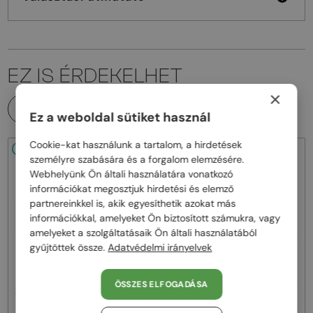
EZ IS ÉRDEKELHET
×
MINDEN TERMÉK
Ez a weboldal sütiket használ
Cookie-kat használunk a tartalom, a hirdetések
48/72
48/72
személyre szabására és a forgalom elemzésére.
Webhelyünk Ön általi használatára vonatkozó
információkat megosztjuk hirdetési és elemző
partnereinkkel is, akik egyesíthetik azokat más
információkkal, amelyeket Ön biztosított számukra, vagy
amelyeket a szolgáltatásaik Ön általi használatából
gyűjtöttek össze.
Adatvédelmi irányelvek
—
—
Fred
Napszemüvegek
Fred
Napszemüvegek
FG40066U - 30W - 60
FG40064U - 30G - 59
ÖSSZES ELFOGADÁSA
182 000 Ft
188 000 Ft