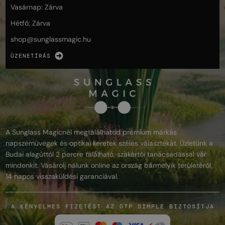
Vasárnap: Zárva
Hétfő: Zárva
shop@
sunglassmagic.hu
ÜZENETÍRÁS
A Sunglass Magicnél megtalálhatod prémium márkás
napszemüvegek és optikai keretek széles választékát. Üzletünk a
Budai alagúttól 2 percre található, szakértői tanácsadással vár
mindenkit. Vásárolj nálunk online az ország bármelyik területéről,
14 napos visszaküldési garanciával.
A KÉNYELMES FIZETÉST AZ OTP SIMPLE BIZTOSÍTJA