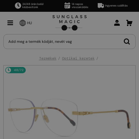
24/48 órán belül
14 napos
Ingyenes szállítás
kézbesítünk
visszaküldés
HU
Termékek
Optikai keretek
48/72