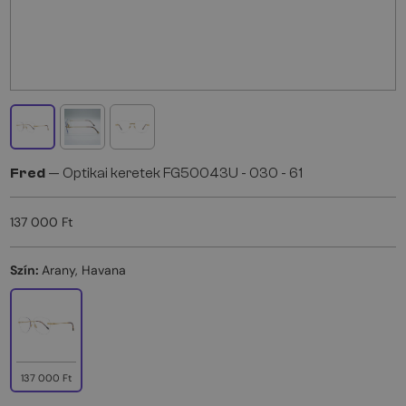
Fred
— Optikai keretek FG50043U - 030 - 61
137 000 Ft
Szín:
Arany, Havana
137 000 Ft