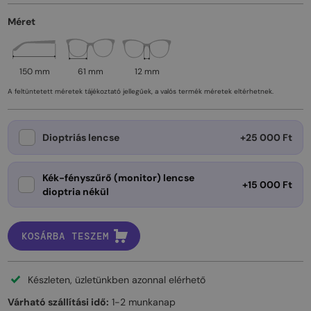
Méret
150 mm
61 mm
12 mm
A feltüntetett méretek tájékoztató jellegűek, a valós termék méretek eltérhetnek.
Dioptriás lencse
+25 000 Ft
Kék-fényszűrő (monitor) lencse
+15 000 Ft
dioptria nékül
KOSÁRBA TESZEM
Készleten, üzletünkben azonnal elérhető
Várható szállítási idő:
1-2 munkanap