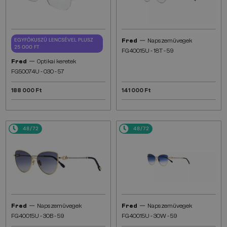
—
EGYFÓKUSZÚ LENCSÉVEL PLUSZ
Fred
Napszemüvegek
25 000 FT
FG40015U - 18T - 59
—
Fred
Optikai keretek
FG50074U - 030 - 57
188 000 Ft
141 000 Ft
48/72
48/72
—
—
Fred
Napszemüvegek
Fred
Napszemüvegek
FG40015U - 30B - 59
FG40015U - 30W - 59