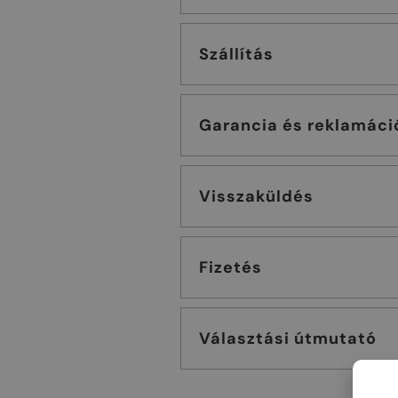
Szállítás
Garancia és reklamáci
Visszaküldés
Fizetés
Választási útmutató