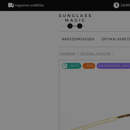
Ingyenes szállítás
24/48 órán 
NAPSZEMÜVEGEK
OPTIKAI KERET
Termékek
Optikai keretek
48/72
-20%
EGYFÓKUSZÚ LENCS