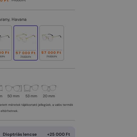
0 Ft
71 000 Ft
Arany, Havana
00 Ft
57 000 Ft
57 000 Ft
00 Ft
71 000 Ft
71 000 Ft
mm
50 mm
53 mm
20 mm
tetett méretek tájékoztató jellegűek, a valós termék
eltérhetnek.
Dioptriás lencse
+25 000 Ft