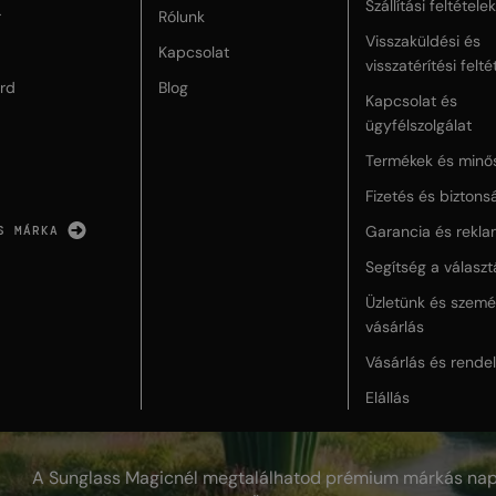
Szállítási feltételek
r
Rólunk
Visszaküldési és
Kapcsolat
visszatérítési felté
rd
Blog
Kapcsolat és
ügyfélszolgálat
Termékek és minő
Fizetés és biztons
Garancia és rekla
S MÁRKA
Segítség a válasz
Üzletünk és szemé
vásárlás
Vásárlás és rende
Elállás
A Sunglass Magicnél megtalálhatod prémium márkás nap