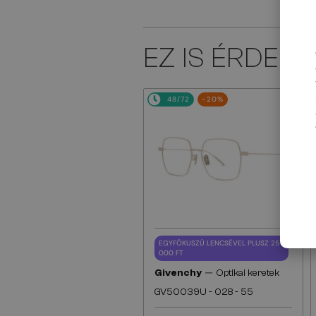
EZ IS ÉRDEK
48/72
-20%
EGYFÓKUSZÚ LENCSÉVEL PLUSZ 25
000 FT
—
Givenchy
Optikai keretek
GV50039U - 028 - 55