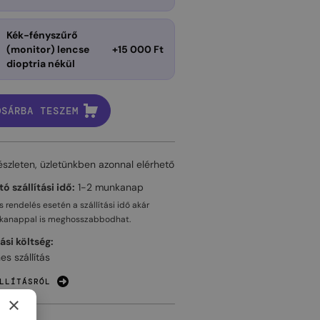
Kék-fényszűrő
(monitor) lencse
+15 000 Ft
dioptria nékül
OSÁRBA TESZEM
észleten, üzletünkben azonnal elérhető
ó szállítási idő:
1-2 munkanap
 rendelés esetén a szállítási idő akár
kanappal
is meghosszabbodhat.
tási költség:
es szállítás
LLÍTÁSRÓL
×