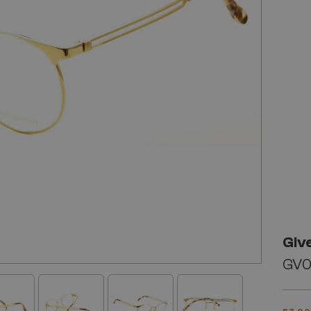
Giv
GV0