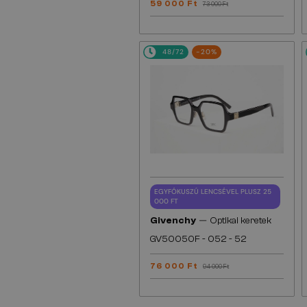
59 000 Ft
73 000 Ft
48/72
-20%
EGYFÓKUSZÚ LENCSÉVEL PLUSZ 25
000 FT
—
Givenchy
Optikai keretek
GV50050F - 052 - 52
76 000 Ft
94 000 Ft