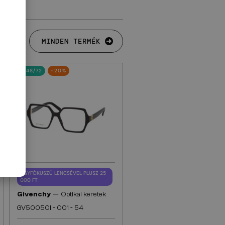
MINDEN TERMÉK
48/72
-20%
EGYFÓKUSZÚ LENCSÉVEL PLUSZ 25
000 FT
—
Givenchy
Optikai keretek
GV50050I - 001 - 54