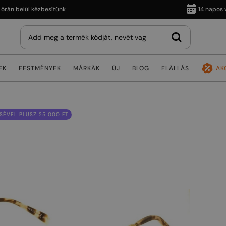
belül kézbesítünk
14 napos vissz
EK
FESTMÉNYEK
MÁRKÁK
ÚJ
BLOG
ELÁLLÁS
AK
ÉVEL PLUSZ 25 000 FT