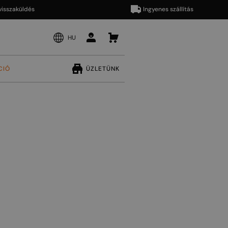
aküldés
Ingyenes szállítás
HU
CIÓ
ÜZLETÜNK