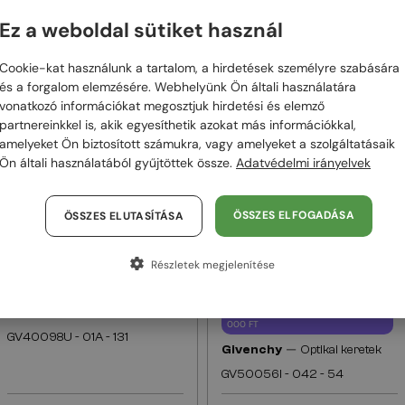
Ez a weboldal sütiket használ
ELHET
Cookie-kat használunk a tartalom, a hirdetések személyre szabására
és a forgalom elemzésére. Webhelyünk Ön általi használatára
vonatkozó információkat megosztjuk hirdetési és elemző
partnereinkkel is, akik egyesíthetik azokat más információkkal,
48/72
-20%
48/72
-20%
amelyeket Ön biztosított számukra, vagy amelyeket a szolgáltatásaik
Ön általi használatából gyűjtöttek össze.
Adatvédelmi irányelvek
ÖSSZES ELFOGADÁSA
ÖSSZES ELUTASÍTÁSA
Részletek megjelenítése
—
Givenchy
Napszemüvegek
EGYFÓKUSZÚ LENCSÉVEL PLUSZ 25
000 FT
GV40098U - 01A - 131
—
Givenchy
Optikai keretek
GV50056I - 042 - 54