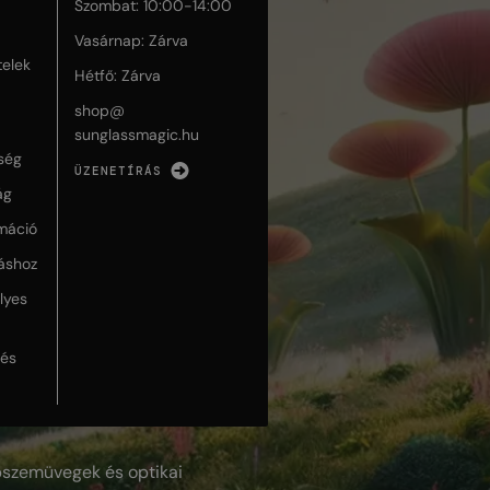
Szombat: 10:00-14:00
Vasárnap: Zárva
telek
Hétfő: Zárva
shop@
sunglassmagic.hu
ség
ÜZENETÍRÁS
ág
máció
táshoz
lyes
lés
szemüvegek és optikai