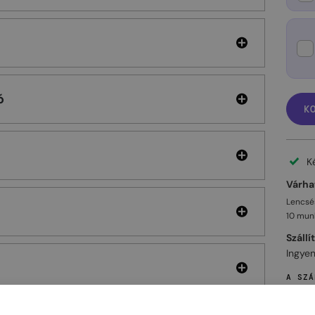
ó
K
K
Várhat
Lencsés
10 mun
Szállí
Ingyen
A SZÁ