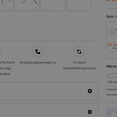
57 00
Szín:
57 0
71 0
yPal, banki
shop@sunglassmagic.hu
14 napos
Méret
vét vagy
visszaküldési garancia
átvétel
145 
A feltün
méretek 