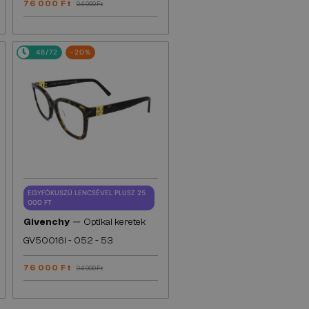
76 000 Ft
94 000 Ft
48/72
-20%
EGYFÓKUSZÚ LENCSÉVEL PLUSZ 25
000 FT
—
Givenchy
Optikai keretek
GV50016I - 052 - 53
76 000 Ft
94 000 Ft