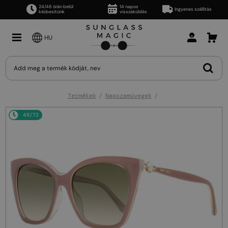
24/48 órán belül
14 napos
Ingyenes szállítás
kézbesítünk
visszaküldés
HU
Termékek
Napszemüvegek
48/72