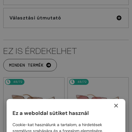
Választási útmutató
EZ IS ÉRDEKELHET
MINDEN TERMÉK
48/72
48/72
×
Ez a weboldal sütiket használ
Cookie-kat használunk a tartalom, a hirdetések
—
—
Jimmy Choo
Napszemüvegek
Jimmy Choo
Napszemüvegek
személyre szabására és a forgalom elemzésére.