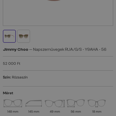
Jimmy Choo
— Napszemüvegek RUA/G/S - Y9AHA - 56
52 000 Ft
Szín:
Rózsaszín
Méret
148 mm
145 mm
49 mm
56 mm
18 mm