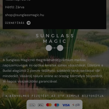
Hétfő: Zárva
shop@
sunglassmagic.hu
ÜZENETÍRÁS
A Sunglass Magicnél megtalálhatod prémium márkás
napszemüvegek és optikai keretek széles választékát. Üzletünk a
Budai alagúttól 2 percre található, szakértői tanácsadással vár
mindenkit. Vásárolj nálunk online az ország bármelyik területéről,
14 napos visszaküldési garanciával.
A KÉNYELMES FIZETÉST AZ OTP SIMPLE BIZTOSÍTJA