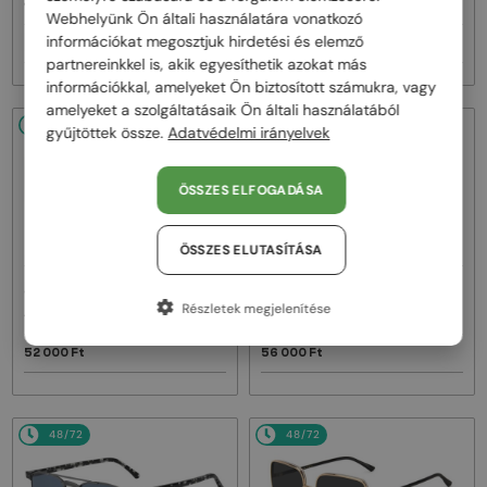
JC4012 - 300613 - 60
JC4012 - 300620 - 60
Webhelyünk Ön általi használatára vonatkozó
információkat megosztjuk hirdetési és elemző
58 000 Ft
58 000 Ft
partnereinkkel is, akik egyesíthetik azokat más
információkkal, amelyeket Ön biztosított számukra, vagy
amelyeket a szolgáltatásaik Ön általi használatából
48/72
48/72
gyűjtöttek össze.
Adatvédelmi irányelvek
ÖSSZES ELFOGADÁSA
ÖSSZES ELUTASÍTÁSA
—
—
Jimmy Choo
Napszemüvegek
Jimmy Choo
Napszemüvegek
Részletek megjelenítése
ABBIE/G/S - W8QK1 - 61
JC5068U - 509773 - 51
52 000 Ft
56 000 Ft
48/72
48/72