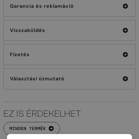
Garancia és reklamáció
Visszaküldés
Fizetés
Választási útmutató
EZ IS ÉRDEKELHET
MINDEN TERMÉK