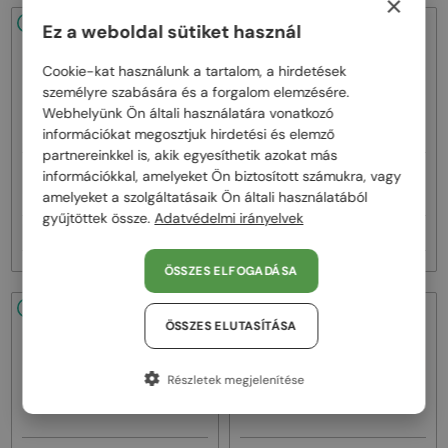
×
48/72
48/72
Ez a weboldal sütiket használ
Cookie-kat használunk a tartalom, a hirdetések
személyre szabására és a forgalom elemzésére.
Webhelyünk Ön általi használatára vonatkozó
információkat megosztjuk hirdetési és elemző
partnereinkkel is, akik egyesíthetik azokat más
—
—
információkkal, amelyeket Ön biztosított számukra, vagy
Lanvin
Napszemüvegek
Lanvin
Napszemüvegek
LNV652S - 058 - 55
LNV652S - 001 - 55
amelyeket a szolgáltatásaik Ön általi használatából
gyűjtöttek össze.
Adatvédelmi irányelvek
51 000 Ft
51 000 Ft
ÖSSZES ELFOGADÁSA
48/72
48/72
ÖSSZES ELUTASÍTÁSA
Részletek megjelenítése