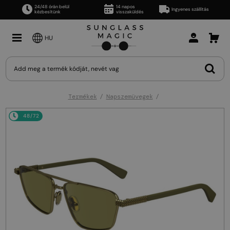
24/48 órán belül
14 napos
Ingyenes szállítás
kézbesítünk
visszaküldés
HU
Termékek
Napszemüvegek
48/72