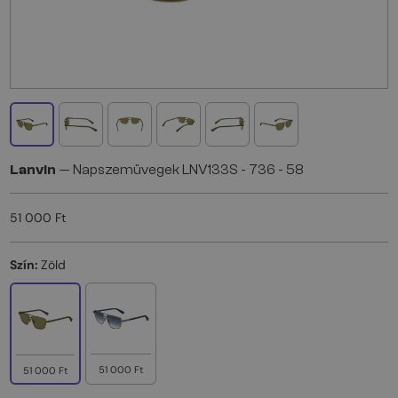
Lanvin
— Napszemüvegek LNV133S - 736 - 58
51 000 Ft
Szín:
Zöld
51 000 Ft
51 000 Ft