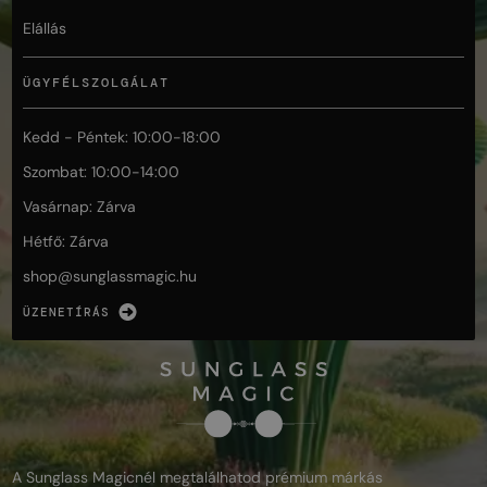
Elállás
ÜGYFÉLSZOLGÁLAT
Kedd - Péntek: 10:00-18:00
Szombat: 10:00-14:00
Vasárnap: Zárva
Hétfő: Zárva
shop@
sunglassmagic.hu
ÜZENETÍRÁS
A Sunglass Magicnél megtalálhatod prémium márkás