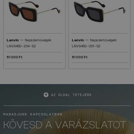
—
—
Lanvin
Napszemüvegek
Lanvin
Napszemüvegek
LNV645S - 234 - 52
LNV645S - 001 - 52
51 000 Ft
51 000 Ft
AZ OLDAL TETEJÉRE
MARADJUNK KAPCSOLATBAN
KÖVESD A VARÁZSLATOT