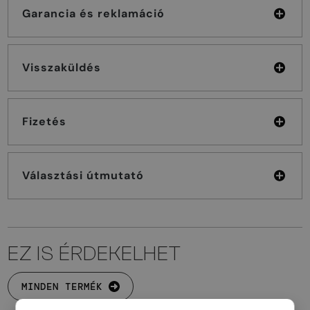
Garancia és reklamáció
Visszaküldés
Fizetés
Választási útmutató
EZ IS ÉRDEKELHET
MINDEN TERMÉK