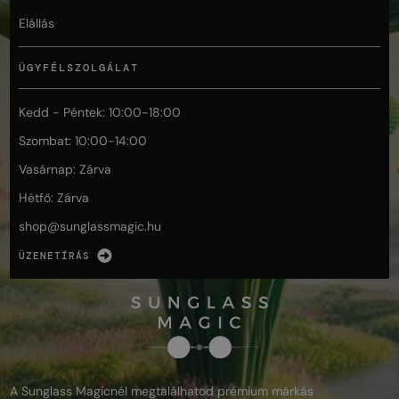
Elállás
ÜGYFÉLSZOLGÁLAT
Kedd - Péntek: 10:00-18:00
Szombat: 10:00-14:00
Vasárnap: Zárva
Hétfő: Zárva
shop@
sunglassmagic.hu
ÜZENETÍRÁS
A Sunglass Magicnél megtalálhatod prémium márkás