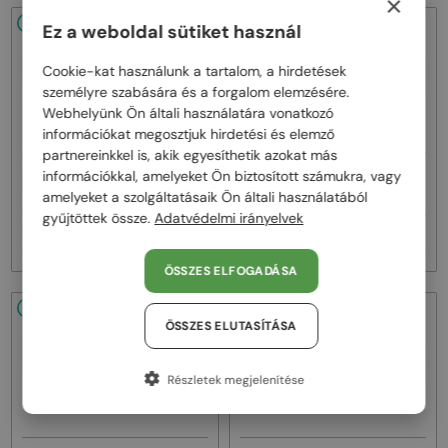
×
48/72
48/72
Ez a weboldal sütiket használ
Cookie-kat használunk a tartalom, a hirdetések
személyre szabására és a forgalom elemzésére.
Webhelyünk Ön általi használatára vonatkozó
információkat megosztjuk hirdetési és elemző
partnereinkkel is, akik egyesíthetik azokat más
—
—
információkkal, amelyeket Ön biztosított számukra, vagy
Lanvin
Napszemüvegek
Lanvin
Napszemüvegek
LNV652S - 058 - 55
LNV652S - 001 - 55
amelyeket a szolgáltatásaik Ön általi használatából
gyűjtöttek össze.
Adatvédelmi irányelvek
51 000 Ft
51 000 Ft
ÖSSZES ELFOGADÁSA
48/72
48/72
ÖSSZES ELUTASÍTÁSA
Részletek megjelenítése