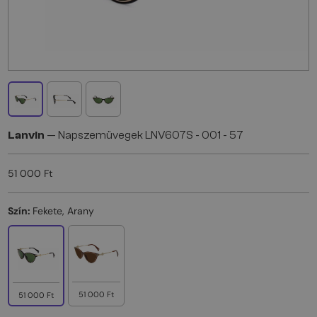
Lanvin
— Napszemüvegek LNV607S - 001 - 57
51 000 Ft
Szín:
Fekete, Arany
51 000 Ft
51 000 Ft