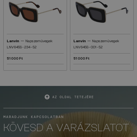
—
—
Lanvin
Napszemüvegek
Lanvin
Napszemüvegek
LNV645S - 234 - 52
LNV645S - 001 - 52
51 000 Ft
51 000 Ft
AZ OLDAL TETEJÉRE
MARADJUNK KAPCSOLATBAN
KÖVESD A VARÁZSLATOT