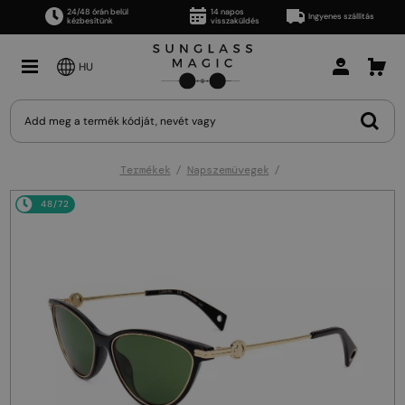
24/48 órán belül
14 napos
Ingyenes szállítás
kézbesítünk
visszaküldés
HU
Termékek
Napszemüvegek
48/72