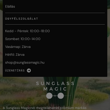
Elállás
ÜGYFÉLSZOLGÁLAT
Kedd - Péntek: 10:00-18:00
Szombat: 10:00-14:00
Vasárnap: Zárva
Hétfő: Zárva
shop@
sunglassmagic.hu
ÜZENETÍRÁS
A Sunglass Magicnél megtalálhatod prémium márkás