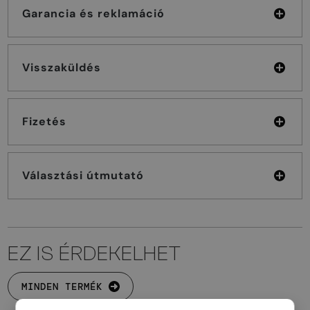
Garancia és reklamáció
Visszaküldés
Fizetés
Választási útmutató
EZ IS ÉRDEKELHET
MINDEN TERMÉK