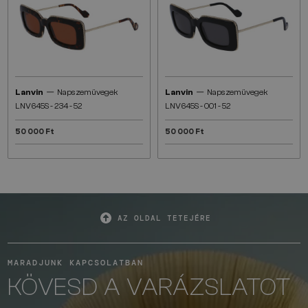
—
—
Lanvin
Napszemüvegek
Lanvin
Napszemüvegek
LNV645S - 234 - 52
LNV645S - 001 - 52
50 000 Ft
50 000 Ft
AZ OLDAL TETEJÉRE
MARADJUNK KAPCSOLATBAN
KÖVESD A VARÁZSLATOT