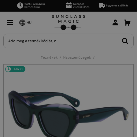
24/48 órán belül
14 napos
Ingyenes szállítás
kézbesítünk
visszaküldés
HU
Termékek
Napszemüvegek
48/72