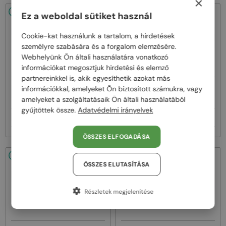
×
48/72
48/72
Ez a weboldal sütiket használ
Cookie-kat használunk a tartalom, a hirdetések
személyre szabására és a forgalom elemzésére.
Webhelyünk Ön általi használatára vonatkozó
információkat megosztjuk hirdetési és elemző
partnereinkkel is, akik egyesíthetik azokat más
—
—
információkkal, amelyeket Ön biztosított számukra, vagy
Lanvin
Napszemüvegek
Lanvin
Napszemüvegek
LNV652S - 058 - 55
LNV652S - 001 - 55
amelyeket a szolgáltatásaik Ön általi használatából
gyűjtöttek össze.
Adatvédelmi irányelvek
50 000 Ft
50 000 Ft
ÖSSZES ELFOGADÁSA
48/72
48/72
ÖSSZES ELUTASÍTÁSA
Részletek megjelenítése