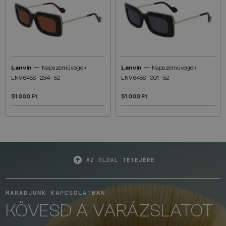
—
—
Lanvin
Napszemüvegek
Lanvin
Napszemüvegek
LNV645S - 234 - 52
LNV645S - 001 - 52
51 000 Ft
51 000 Ft
AZ OLDAL TETEJÉRE
MARADJUNK KAPCSOLATBAN
KÖVESD A VARÁZSLATOT