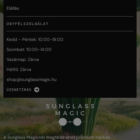
Elállás
ÜGYFÉLSZOLGÁLAT
Kedd - Péntek: 10:00-18:00
Szombat: 10:00-14:00
Vasárnap: Zárva
Hétfő: Zárva
shop@
sunglassmagic.hu
ÜZENETÍRÁS
A Sunglass Magicnél megtalálhatod prémium márkás