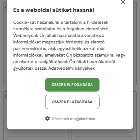
×
48/72
48/72
Ez a weboldal sütiket használ
Cookie-kat használunk a tartalom, a hirdetések
személyre szabására és a forgalom elemzésére.
Webhelyünk Ön általi használatára vonatkozó
információkat megosztjuk hirdetési és elemző
partnereinkkel is, akik egyesíthetik azokat más
—
—
információkkal, amelyeket Ön biztosított számukra, vagy
Lanvin
Napszemüvegek
Lanvin
Napszemüvegek
LNV652S - 058 - 55
LNV652S - 001 - 55
amelyeket a szolgáltatásaik Ön általi használatából
gyűjtöttek össze.
Adatvédelmi irányelvek
51 000 Ft
51 000 Ft
ÖSSZES ELFOGADÁSA
48/72
48/72
ÖSSZES ELUTASÍTÁSA
Részletek megjelenítése