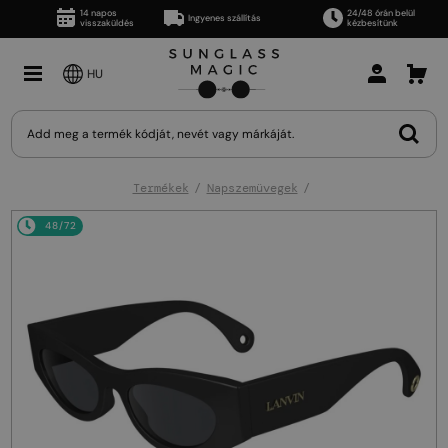
14 napos
24/48 órán belül
Ingyenes szállítás
visszaküldés
kézbesítünk
HU
Termékek
Napszemüvegek
48/72