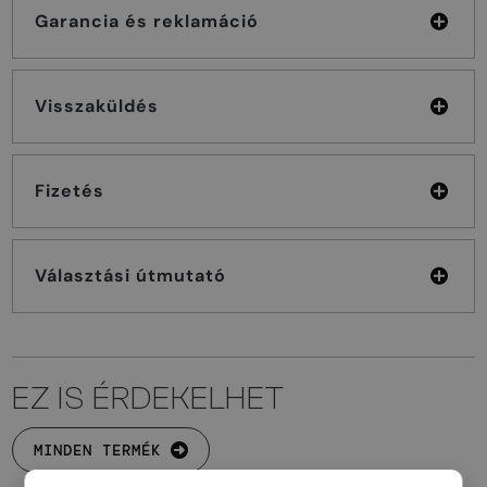
Garancia és reklamáció
Visszaküldés
Fizetés
Választási útmutató
EZ IS ÉRDEKELHET
MINDEN TERMÉK