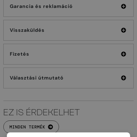
Garancia és reklamáció
Visszaküldés
Fizetés
Választási útmutató
EZ IS ÉRDEKELHET
MINDEN TERMÉK