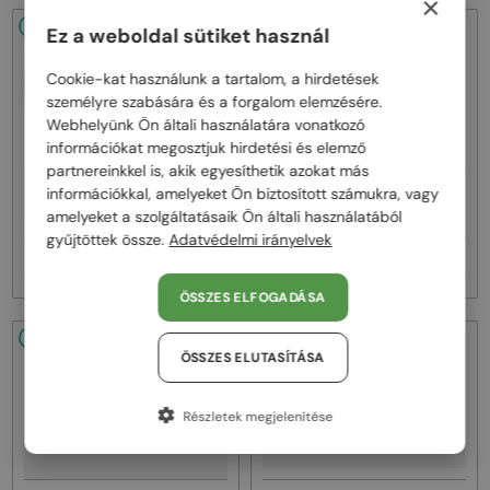
×
48/72
-53%
48/72
-53%
Ez a weboldal sütiket használ
Cookie-kat használunk a tartalom, a hirdetések
személyre szabására és a forgalom elemzésére.
Webhelyünk Ön általi használatára vonatkozó
információkat megosztjuk hirdetési és elemző
partnereinkkel is, akik egyesíthetik azokat más
—
—
információkkal, amelyeket Ön biztosított számukra, vagy
Marni
Napszemüvegek
Marni
Napszemüvegek
amelyeket a szolgáltatásaik Ön általi használatából
ME641S - 218 - 54
ME641S - 212 - 54
gyűjtöttek össze.
Adatvédelmi irányelvek
34 000 Ft
34 000 Ft
71 000 Ft
71 000 Ft
ÖSSZES ELFOGADÁSA
48/72
-53%
48/72
-53%
ÖSSZES ELUTASÍTÁSA
Részletek megjelenítése