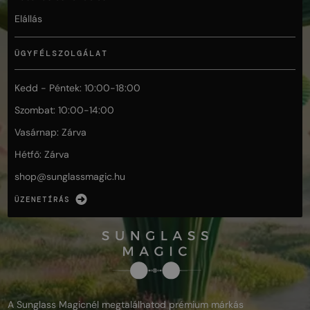
Elállás
ÜGYFÉLSZOLGÁLAT
Kedd - Péntek: 10:00-18:00
Szombat: 10:00-14:00
Vasárnap: Zárva
Hétfő: Zárva
shop@
sunglassmagic.hu
ÜZENETÍRÁS
A Sunglass Magicnél megtalálhatod prémium márkás