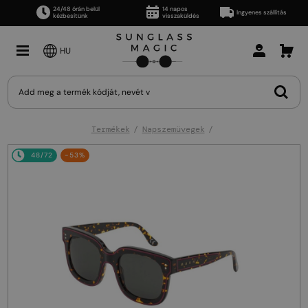
24/48 órán belül
14 napos
Ingyenes szállítás
kézbesítünk
visszaküldés
HU
Termékek
Napszemüvegek
48/72
-53%