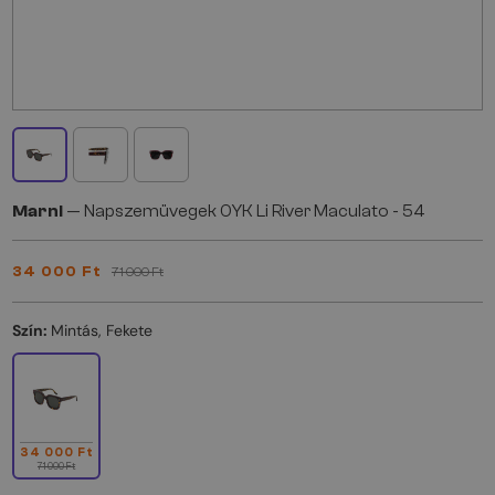
Marni
— Napszemüvegek 0YK Li River Maculato - 54
34 000 Ft
71 000 Ft
Szín:
Mintás, Fekete
34 000 Ft
71 000 Ft