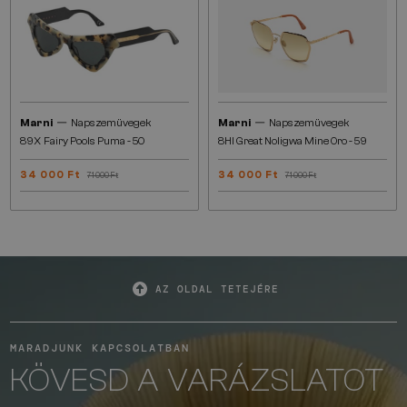
—
—
Marni
Napszemüvegek
Marni
Napszemüvegek
89X Fairy Pools Puma - 50
8HI Great Noligwa Mine Oro - 59
34 000 Ft
34 000 Ft
71 000 Ft
71 000 Ft
AZ OLDAL TETEJÉRE
MARADJUNK KAPCSOLATBAN
KÖVESD A VARÁZSLATOT