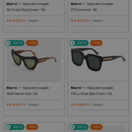
—
—
Marni
Napszemüvegek
Marni
Napszemüvegek
3KI Pulpit Rock Green - 56
3TD Kamiora - 58
34 000 Ft
34 000 Ft
71 000 Ft
71 000 Ft
48/72
-53%
48/72
-53%
—
—
Marni
Napszemüvegek
Marni
Napszemüvegek
4EM Devil's Pool - 56
7P5 Li River Blck Fndtn - 54
34 000 Ft
34 000 Ft
71 000 Ft
71 000 Ft
48/72
-53%
48/72
-53%