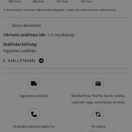
145 mm
48 mm
55 mm
18 mm
A feltüntetett méretek tájékoztató jellegűek, a valós termék méretek eltérhetnek.
Nincs készleten
Várható szállítási idő:
1-2 munkanap
Szállítási költség:
Ingyenes szállítás
A SZÁLLÍTÁSRÓL
Ingyenes szállítás
Bankkártya, PayPal, banki utalás,
utánvét vagy személyes átvétel
shop@sunglassmagic.hu
14 napos