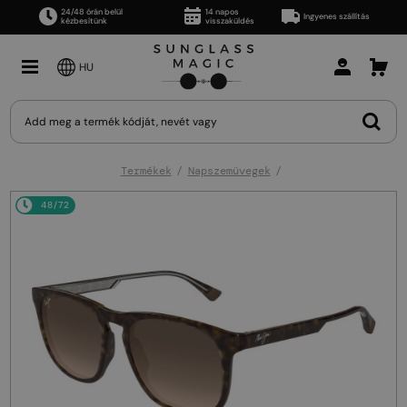
24/48 órán belül
14 napos
Ingyenes szállítás
kézbesítünk
visszaküldés
HU
Termékek
Napszemüvegek
48/72