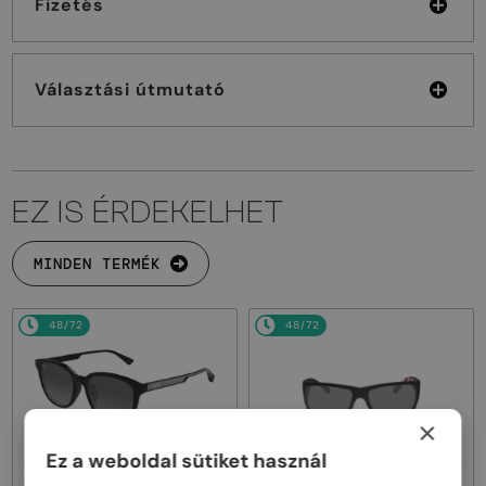
Fizetés
Választási útmutató
EZ IS ÉRDEKELHET
MINDEN TERMÉK
48/72
48/72
×
Ez a weboldal sütiket használ