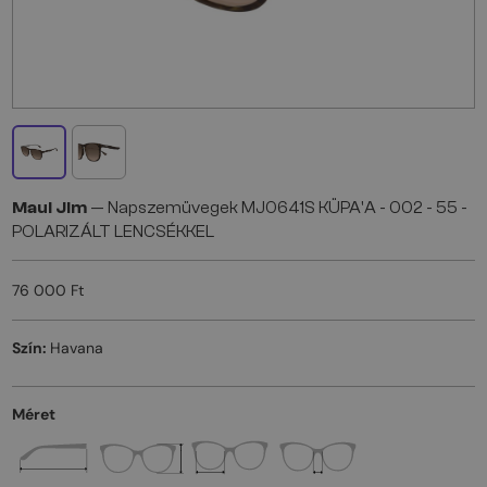
Maui Jim
— Napszemüvegek MJ0641S KÜPA'A - 002 - 55 -
POLARIZÁLT LENCSÉKKEL
76 000 Ft
Szín:
Havana
Méret