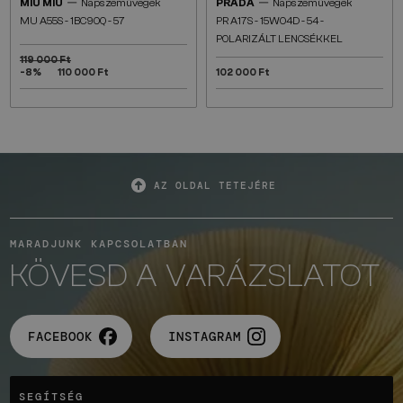
—
—
MIU MIU
Napszemüvegek
PRADA
Napszemüvegek
MU A55S - ​1BC90Q - ​57
PR A17S - 15W04D - 54 -
POLARIZÁLT LENCSÉKKEL
119 000 Ft
-8%
110 000 Ft
102 000 Ft
AZ OLDAL TETEJÉRE
MARADJUNK KAPCSOLATBAN
KÖVESD A VARÁZSLATOT
FACEBOOK
INSTAGRAM
SEGÍTSÉG