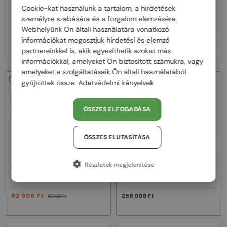
—
—
Maui Jim
Napszemüvegek
Maui Jim
Napszemüvegek
Cookie-kat használunk a tartalom, a hirdetések
MJ0647SA KU'IKAHI AF - 001 - 55 -
MJ266 WORLD CUP - 004 - 64 -
személyre szabására és a forgalom elemzésére.
POLARIZÁLT LENCSÉKKEL
POLARIZÁLT LENCSÉKKEL
Webhelyünk Ön általi használatára vonatkozó
információkat megosztjuk hirdetési és elemző
76 000 Ft
57 000 Ft
partnereinkkel is, akik egyesíthetik azokat más
információkkal, amelyeket Ön biztosított számukra, vagy
amelyeket a szolgáltatásaik Ön általi használatából
48/72
-20%
48/72
gyűjtöttek össze.
Adatvédelmi irányelvek
ÖSSZES ELFOGADÁSA
ÖSSZES ELUTASÍTÁSA
—
—
Celine
Napszemüvegek
Dita
Napszemüvegek
Részletek megjelenítése
CL40242I - 01B - 53
MACH ONE DRX-2030 TITANIUM -
W - 59
92 000 Ft
256 000 Ft
115 000 Ft