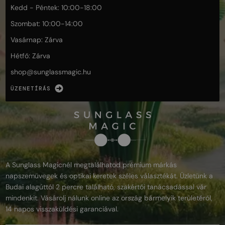
Kedd - Péntek: 10:00-18:00
Szombat: 10:00-14:00
Vasárnap: Zárva
Hétfő: Zárva
shop@
sunglassmagic.hu
ÜZENETÍRÁS
A Sunglass Magicnél megtalálhatod prémium márkás
napszemüvegek és optikai keretek széles választékát. Üzletünk a
Budai alagúttól 2 percre található, szakértői tanácsadással vár
mindenkit. Vásárolj nálunk online az ország bármelyik területéről,
14 napos visszaküldési garanciával.