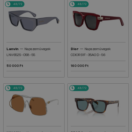
48/72
48/72
—
—
Lanvin
Napszemüvegek
Dior
Napszemüvegek
LNV652S - 058 - 55
CDIOR S1F - 35A0 D - 56
50 000 Ft
160 000 Ft
48/72
48/72