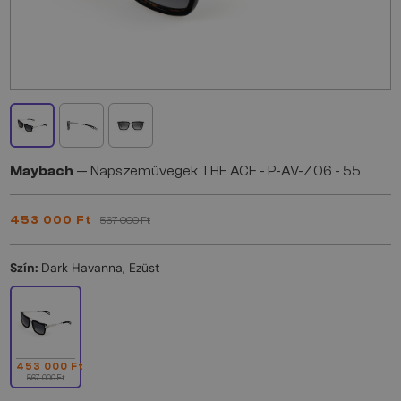
Maybach
— Napszemüvegek THE ACE - P-AV-Z06 - 55
453 000 Ft
567 000 Ft
Szín:
Dark Havanna, Ezüst
453 000 Ft
567 000 Ft