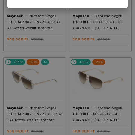
—
—
Maybach
Napszemüvegek
Maybach
Napszemüvegek
THE GUARDIAN I - PA/RG-AB-Z60 -
THE CHIEF I - CHG-CHG-Z33 - 61 -
60 - Kézzel készült Japánban
ARANYOZOTT (GOLD PLATED)
532 000 Ft
339 000 Ft
665 000 Ft
424 000 Ft
48/72
-20%
ÚJ
48/72
-20%
—
—
Maybach
Napszemüvegek
Maybach
Napszemüvegek
THE GUARDIAN I - PA/RG-ACB-Z62
THE CHIEF I - RG-RG-Z62 - 61 -
- 60 - Kézzel készült Japánban
ARANYOZOTT (GOLD PLATED)
532 000 Ft
339 000 Ft
665 000 Ft
424 000 Ft