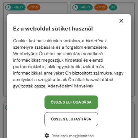
48/72
-20%
48/72
-20%
ÚJ
×
Ez a weboldal sütiket használ
Cookie-kat használunk a tartalom, a hirdetések
személyre szabására és a forgalom elemzésére.
Webhelyünk Ön általi használatára vonatkozó
—
—
Maybach
Napszemüvegek
Maybach
Napszemüvegek
információkat megosztjuk hirdetési és elemző
THE VISIONIST SUN I - RG-WCM-
THE GUARDIAN I - MG/PA-ACN-
partnereinkkel is, akik egyesíthetik azokat más
M12 - 60 - ARANYOZOTT (GOLD
Z62 - 60 - Kézzel készült Japánban
információkkal, amelyeket Ön biztosított számukra, vagy
PLATED)
amelyeket a szolgáltatásaik Ön általi használatából
716 000 Ft
532 000 Ft
896 000 Ft
665 000 Ft
gyűjtöttek össze.
Adatvédelmi irányelvek
ÖSSZES ELFOGADÁSA
48/72
-20%
ÚJ
48/72
-20%
ÖSSZES ELUTASÍTÁSA
Részletek megjelenítése