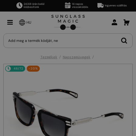
24/48 órán belül
14 napos
Ingyenes szállítás
kézbesítünk
visszaküldés
HU
Termékek
Napszemüvegek
48/72
-20%