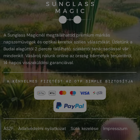
A Sunglass Magicnél megtalálhatod prémium márkás
napszemüvegek és optikai keretek széles választékát. Üzletünk a
Budai alagúttól 2 percre található, szakértői tanácsadással vár
mindenkit. Vásárolj nálunk online az ország bármelyik területéről,
14 napos visszaküldési garanciával.
A KÉNYELMES FIZETÉST AZ OTP SIMPLE BIZTOSÍTJA
ÁSZF
Adatvédelmi nyilatkozat
Sütik kezelése
Impresszum