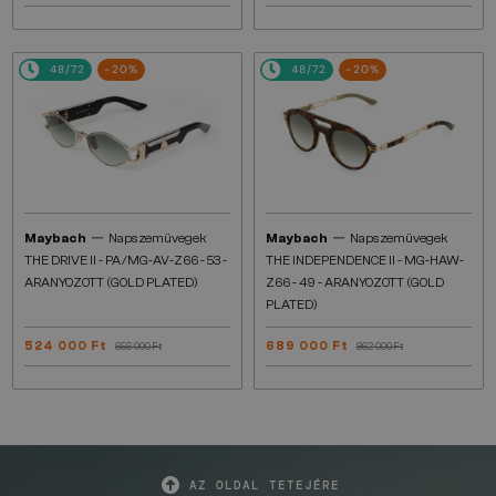
48/72
-20%
48/72
-20%
—
—
Maybach
Napszemüvegek
Maybach
Napszemüvegek
THE DRIVE II - PA/MG-AV-Z66 - 53 -
THE INDEPENDENCE II - MG-HAW-
ARANYOZOTT (GOLD PLATED)
Z66 - 49 - ARANYOZOTT (GOLD
PLATED)
524 000 Ft
689 000 Ft
656 000 Ft
862 000 Ft
AZ OLDAL TETEJÉRE