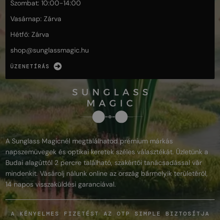
Szombat: 10:00-14:00
Vasárnap: Zárva
Hétfő: Zárva
shop@
sunglassmagic.hu
ÜZENETÍRÁS
A Sunglass Magicnél megtalálhatod prémium márkás
napszemüvegek és optikai keretek széles választékát. Üzletünk a
Budai alagúttól 2 percre található, szakértői tanácsadással vár
mindenkit. Vásárolj nálunk online az ország bármelyik területéről,
14 napos visszaküldési garanciával.
A KÉNYELMES FIZETÉST AZ OTP SIMPLE BIZTOSÍTJA