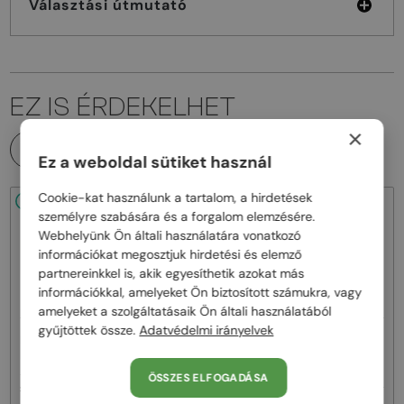
Választási útmutató
EZ IS ÉRDEKELHET
×
MINDEN TERMÉK
Ez a weboldal sütiket használ
Cookie-kat használunk a tartalom, a hirdetések
48/72
48/72
személyre szabására és a forgalom elemzésére.
Webhelyünk Ön általi használatára vonatkozó
információkat megosztjuk hirdetési és elemző
partnereinkkel is, akik egyesíthetik azokat más
információkkal, amelyeket Ön biztosított számukra, vagy
amelyeket a szolgáltatásaik Ön általi használatából
gyűjtöttek össze.
Adatvédelmi irányelvek
—
—
MIU MIU
Napszemüvegek
MIU MIU
Napszemüvegek
MU A55S - ​1BC90Q - ​57
MU 11ZS - 16K01O - 51
ÖSSZES ELFOGADÁSA
119 000 Ft
-8%
110 000 Ft
83 000 Ft