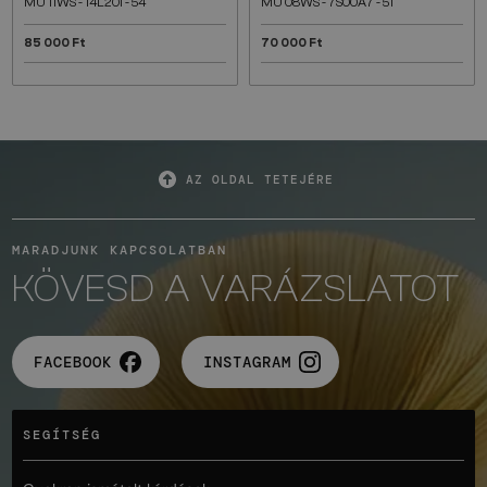
MU 11WS - 14L20I - 54
MU 08WS - 7S00A7 - 51
85 000 Ft
70 000 Ft
AZ OLDAL TETEJÉRE
MARADJUNK KAPCSOLATBAN
KÖVESD A VARÁZSLATOT
FACEBOOK
INSTAGRAM
SEGÍTSÉG