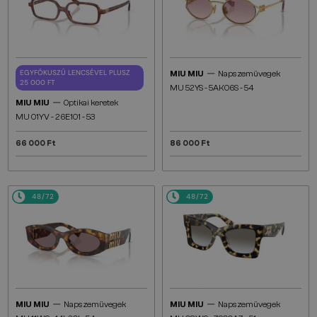
—
EGYFÓKUSZÚ LENCSÉVEL PLUSZ
MIU MIU
Napszemüvegek
25 000 FT
MU 52YS - ​5AK06S - ​54
—
MIU MIU
Optikai keretek
MU 01YV - 26E1O1 - 53
66 000 Ft
86 000 Ft
48/72
48/72
—
—
MIU MIU
Napszemüvegek
MIU MIU
Napszemüvegek