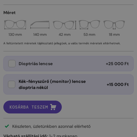
Méret
130 mm
140 mm
42 mm
53 mm
18 mm
A feltüntetett méretek tájékoztató jellegűek, a valós termék méretek eltérhetnek.
Dioptriás lencse
+25 000 Ft
Kék-fényszűrő (monitor) lencse
+15 000 Ft
dioptria nékül
KOSÁRBA TESZEM
Készleten, üzletünkben azonnal elérhető
Várható szállítási idő:
1-2 munkanap