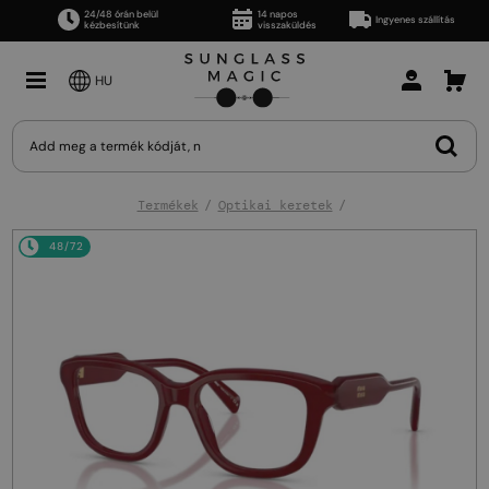
24/48 órán belül
14 napos
Ingyenes szállítás
kézbesítünk
visszaküldés
HU
Termékek
Optikai keretek
48/72