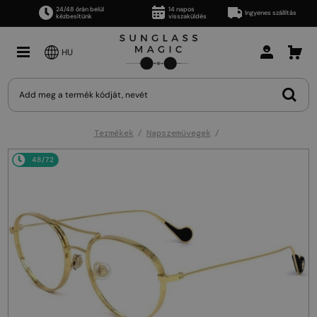
24/48 órán belül
14 napos
Ingyenes szállítás
kézbesítünk
visszaküldés
HU
Termékek
Napszemüvegek
48/72