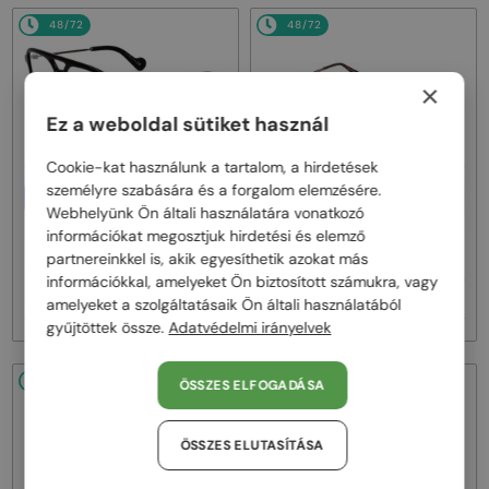
48/72
48/72
×
Ez a weboldal sütiket használ
Cookie-kat használunk a tartalom, a hirdetések
személyre szabására és a forgalom elemzésére.
EGYFÓKUSZÚ LENCSÉVEL PLUSZ
EGYFÓKUSZÚ LENCSÉVEL PLUSZ
25 000 FT
25 000 FT
Webhelyünk Ön általi használatára vonatkozó
—
—
információkat megosztjuk hirdetési és elemző
Moncler
Optikai keretek
Moncler
Optikai keretek
partnereinkkel is, akik egyesíthetik azokat más
ML5081 - 001 - 56
ML5202 - 036 - 56
információkkal, amelyeket Ön biztosított számukra, vagy
48 000 Ft
48 000 Ft
amelyeket a szolgáltatásaik Ön általi használatából
gyűjtöttek össze.
Adatvédelmi irányelvek
48/72
48/72
ÖSSZES ELFOGADÁSA
ÖSSZES ELUTASÍTÁSA