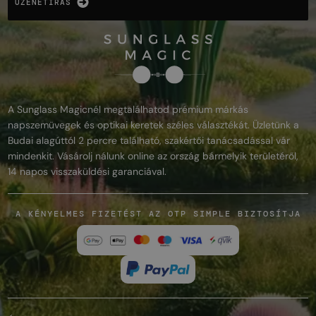
ÜZENETÍRÁS
A Sunglass Magicnél megtalálhatod prémium márkás
napszemüvegek és optikai keretek széles választékát. Üzletünk a
Budai alagúttól 2 percre található, szakértői tanácsadással vár
mindenkit. Vásárolj nálunk online az ország bármelyik területéről,
14 napos visszaküldési garanciával.
A KÉNYELMES FIZETÉST AZ OTP SIMPLE BIZTOSÍTJA