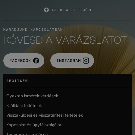
AZ OLDAL TETEJÉRE
MARADJUNK KAPCSOLATBAN
KÖVESD A VARÁZSLATOT
FACEBOOK
INSTAGRAM
SEGÍTSÉG
Gyakran ismételt kérdések
Szállítási feltételek
Visszaküldési és visszatérítési feltételek
Kapcsolat és ügyfélszolgálat
Termékek és minőség