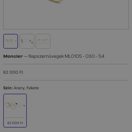
Moncler
— Napszemüvegek ML0105 - 030 - 54
62 000 Ft
Szín:
Arany, Fekete
62 000 Ft