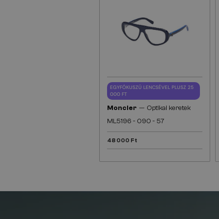
EGYFÓKUSZÚ LENCSÉVEL PLUSZ 25
000 FT
—
Moncler
Optikai keretek
ML5196 - 090 - 57
48 000 Ft