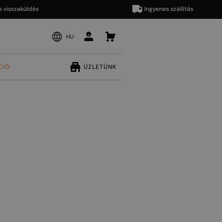
zaküldés
Ingyenes szállítás
HU
CIÓ
ÜZLETÜNK