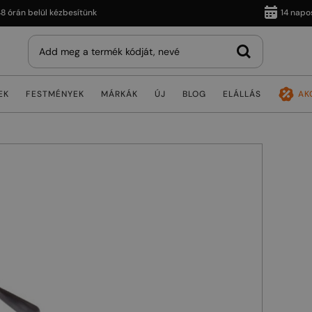
n belül kézbesítünk
14 napos viss
EK
FESTMÉNYEK
MÁRKÁK
ÚJ
BLOG
ELÁLLÁS
AK