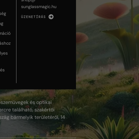
sunglassmagic.hu
ség
ÜZENETÍRÁS
ág
máció
táshoz
lyes
lés
szemüvegek és optikai
rcre található, szakértői
szág bármelyik területéről, 14