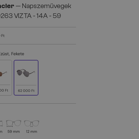
cler
— Napszemüvegek
263 VIZTA - 14A - 59
 Ft
Ezüst, Fekete
00 Ft
62 000 Ft
mm
59 mm
12 mm