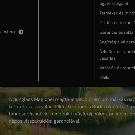
ügyfélszolgálat
Termékek és minő
Fizetés és biztons
Garancia és rekla
S MÁRKA
Segítség a válasz
Üzletünk és szemé
vásárlás
Vásárlás és rende
Elállás
A Sunglass Magicnél megtalálhatod prémium márkás nap
keretek széles választékát. Üzletünk a Budai alagúttól 2 pe
tanácsadással vár mindenkit. Vásárolj nálunk online az or
napos visszaküldési garanciával.