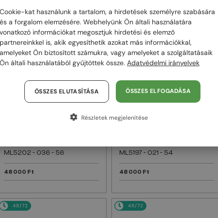
Cookie-kat használunk a tartalom, a hirdetések személyre szabására
48/72
48/72
és a forgalom elemzésére. Webhelyünk Ön általi használatára
vonatkozó információkat megosztjuk hirdetési és elemző
partnereinkkel is, akik egyesíthetik azokat más információkkal,
amelyeket Ön biztosított számukra, vagy amelyeket a szolgáltatásaik
Ön általi használatából gyűjtöttek össze.
Adatvédelmi irányelvek
ÖSSZES ELFOGADÁSA
ÖSSZES ELUTASÍTÁSA
Részletek megjelenítése
EGYFÓKUSZÚ LENCSÉVEL PLUSZ 25
EGYFÓKUSZÚ LENCSÉVEL PLUSZ 25
000 FT
000 FT
—
—
Moncler
Optikai keretek
Moncler
Optikai keretek
ML5202 - 036 - 56
ML5197 - 021 - 54
48 000 Ft
48 000 Ft
48/72
48/72