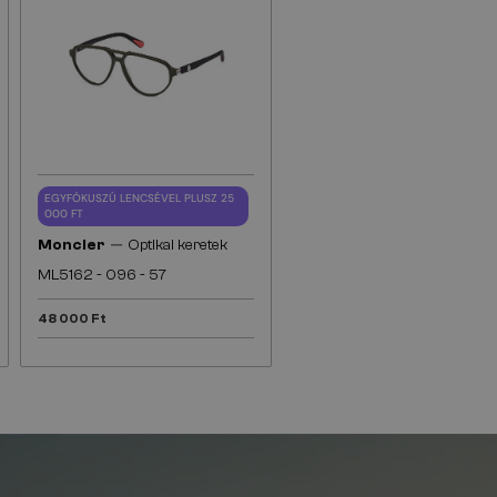
EGYFÓKUSZÚ LENCSÉVEL PLUSZ 25
000 FT
—
Moncler
Optikai keretek
ML5162 - 096 - 57
48 000 Ft