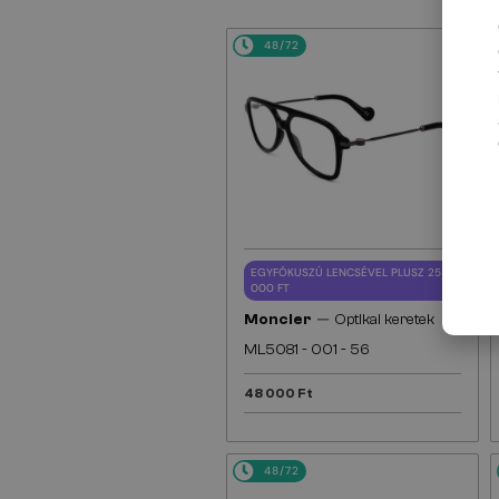
48/72
EGYFÓKUSZÚ LENCSÉVEL PLUSZ 25
000 FT
—
Moncler
Optikai keretek
ML5081 - 001 - 56
48 000 Ft
48/72