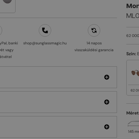
Mon
ML0
62 000
yPal, banki
shop@sunglassmagic.hu
14 napos
vét vagy
visszaküldési garancia
Szín:
átvétel
62 0
Méret
145 