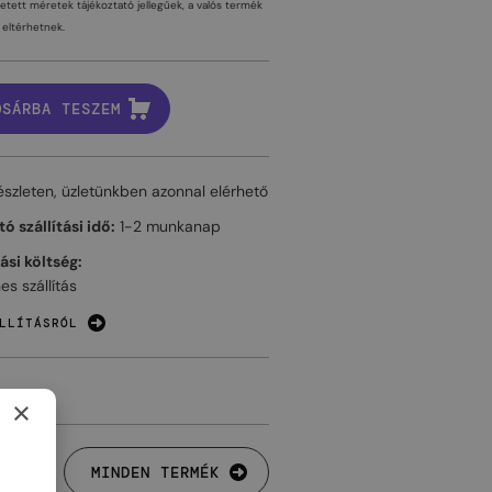
tetett méretek tájékoztató jellegűek, a valós termék
eltérhetnek.
OSÁRBA TESZEM
észleten, üzletünkben azonnal elérhető
ó szállítási idő:
1-2 munkanap
tási költség:
es szállítás
LLÍTÁSRÓL
×
MINDEN TERMÉK