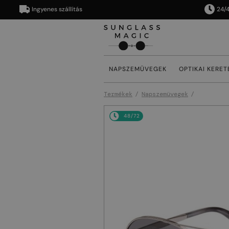
Ingyenes szállítás
24/48 órá
NAPSZEMÜVEGEK
OPTIKAI KERET
Termékek
Napszemüvegek
48/72