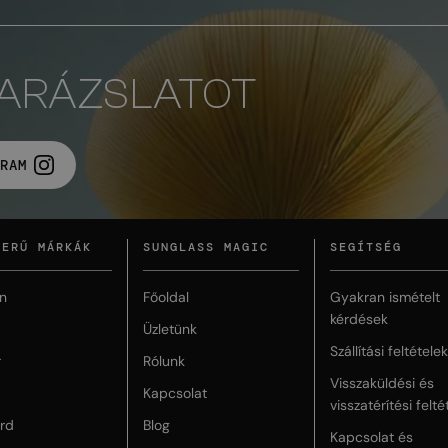
VARÁZSLATOT
RAM
ZERŰ MÁRKÁK
SUNGLASS MAGIC
SEGÍTSÉG
n
Főoldal
Gyakran ismételt
kérdések
Üzletünk
Szállítási feltételek
r
Rólunk
Visszaküldési és
Kapcsolat
visszatérítési felté
rd
Blog
Kapcsolat és