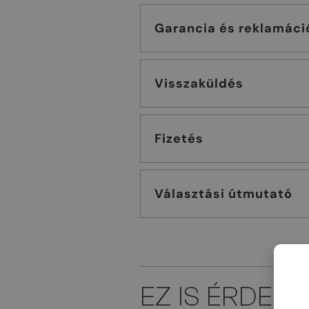
Garancia és reklamáci
Visszaküldés
Fizetés
Választási útmutató
EZ IS ÉRDEK