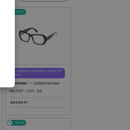
48/72
EGYFÓKUSZÚ LENCSÉVEL PLUSZ 25
000 FT
—
Moncler
Optikai keretek
ML5197 - 001 - 54
48 000 Ft
48/72