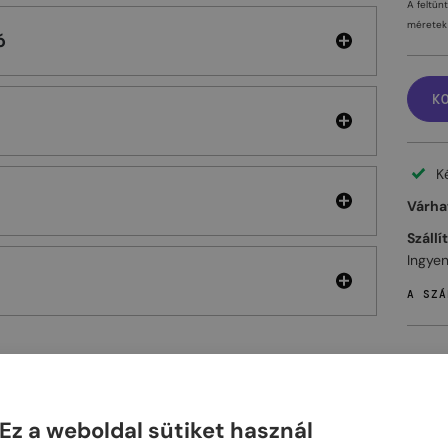
A feltün
méretek 
ó
K
K
Várhat
Szállí
Ingyen
A SZÁ
ELHET
Ez a weboldal sütiket használ