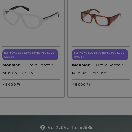
EGYFÓKUSZÚ LENCSÉVEL PLUSZ 25
EGYFÓKUSZÚ LENCSÉVEL PLUSZ 25
000 FT
000 FT
—
—
Moncler
Optikai keretek
Moncler
Optikai keretek
ML5196 - 021 - 57
ML5186 - 052 - 55
48 000 Ft
48 000 Ft
AZ OLDAL TETEJÉRE