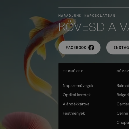
MARADJUNK KAPCSOLATBAN
KÖVESD A 
FACEBOOK
INSTAG
TERMÉKEK
NÉPS
Napszemüvegek
Balmai
Optikai keretek
Bvlgari
Ajándékkártya
Cartie
Festmények
Celine
Chopa