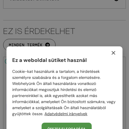
EZ IS ÉRDEKELHET
MINDEN TERMÉK
×
Ez a weboldal sütiket használ
48/72
48/72
Cookie-kat használunk a tartalom, a hirdetések
személyre szabására és a forgalom elemzésére.
Webhelyünk Ön általi használatára vonatkozó
információkat megosztjuk hirdetési és elemző
partnereinkkel is, akik egyesíthetik azokat más
információkkal, amelyeket Ön biztosított számukra, vagy
EGYFÓKUSZÚ LENCSÉVEL PLUSZ
EGYFÓKUSZÚ LENCSÉVEL PLUSZ
amelyeket a szolgáltatásaik Ön általi használatából
25 000 FT
25 000 FT
gyűjtöttek össze.
Adatvédelmi irányelvek
—
—
Moncler
Optikai keretek
Moncler
Optikai keretek
ML5081 - 001 - 56
ML5202 - 036 - 56