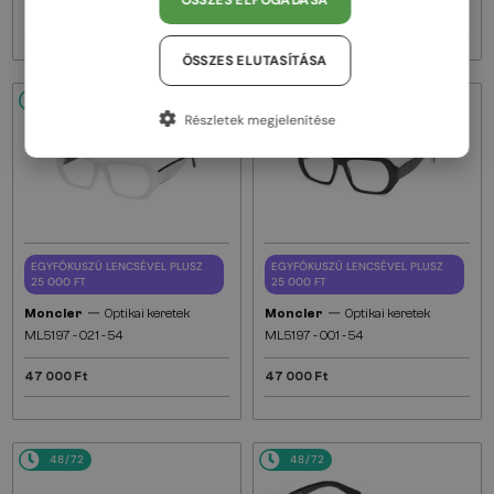
ÖSSZES ELFOGADÁSA
47 000 Ft
47 000 Ft
ÖSSZES ELUTASÍTÁSA
48/72
48/72
Részletek megjelenítése
EGYFÓKUSZÚ LENCSÉVEL PLUSZ
EGYFÓKUSZÚ LENCSÉVEL PLUSZ
25 000 FT
25 000 FT
—
—
Moncler
Optikai keretek
Moncler
Optikai keretek
ML5197 - 021 - 54
ML5197 - 001 - 54
47 000 Ft
47 000 Ft
48/72
48/72