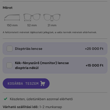
Méret
150 mm
52 mm
21 mm
A feltüntetett méretek tájékoztató jellegűek, a valós termék méretek eltérhetnek.
Dioptriás lencse
+25 000 Ft
Kék-fényszűrő (monitor) lencse
+15 000 Ft
dioptria nékül
KOSÁRBA TESZEM
Készleten, üzletünkben azonnal elérhető
Várható szállítási idő:
1-2 munkanap