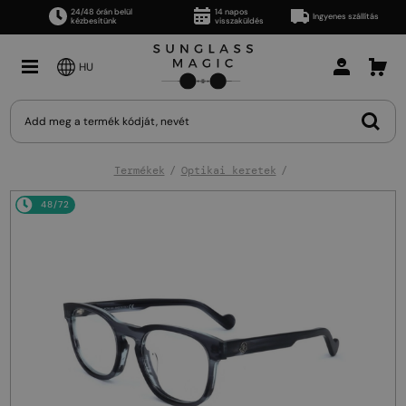
24/48 órán belül
14 napos
Ingyenes szállítás
kézbesítünk
visszaküldés
HU
Termékek
Optikai keretek
48/72