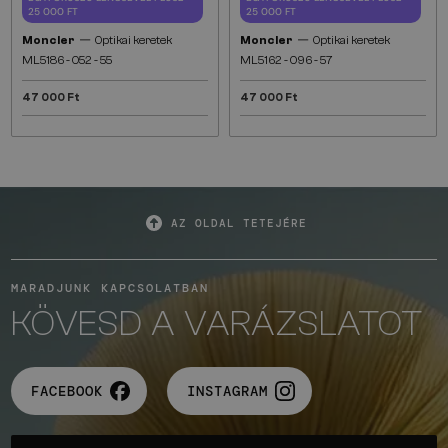
25 000 FT
25 000 FT
—
—
Moncler
Optikai keretek
Moncler
Optikai keretek
ML5186 - 052 - 55
ML5162 - 096 - 57
47 000 Ft
47 000 Ft
AZ OLDAL TETEJÉRE
MARADJUNK KAPCSOLATBAN
KÖVESD A VARÁZSLATOT
FACEBOOK
INSTAGRAM