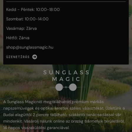
Kedd - Péntek: 10:00-18:00
Szombat: 10:00-14:00
Vasárnap: Zárva
Hétfő: Zárva
shop@
sunglassmagic.hu
ÜZENETÍRÁS
A Sunglass Magicnél megtalálhatod prémium márkás
napszemüvegek és optikai keretek széles választékát. Üzletünk a
Budai alagúttól 2 percre található, szakértői tanácsadással vár
mindenkit. Vásárolj nálunk online az ország bármelyik területéről,
14 napos visszaküldési garanciával.