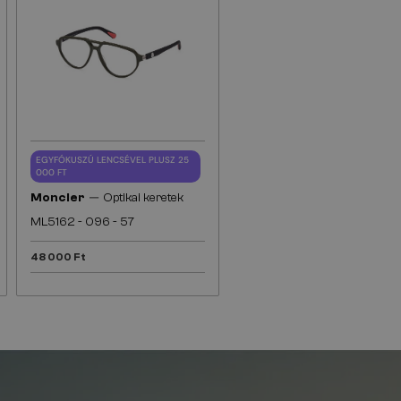
EGYFÓKUSZÚ LENCSÉVEL PLUSZ 25
000 FT
—
Moncler
Optikai keretek
ML5162 - 096 - 57
48 000 Ft