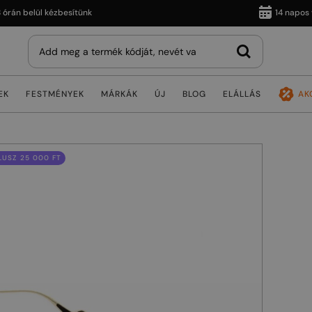
 belül kézbesítünk
14 napos vissz
EK
FESTMÉNYEK
MÁRKÁK
ÚJ
BLOG
ELÁLLÁS
AK
USZ 25 000 FT