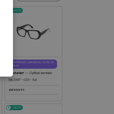
48/72
EGYFÓKUSZÚ LENCSÉVEL PLUSZ 25
000 FT
—
Moncler
Optikai keretek
ML5197 - 001 - 54
48 000 Ft
48/72