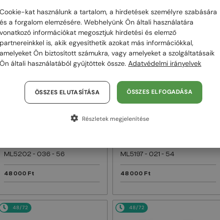
Cookie-kat használunk a tartalom, a hirdetések személyre szabására
48/72
48/72
és a forgalom elemzésére. Webhelyünk Ön általi használatára
vonatkozó információkat megosztjuk hirdetési és elemző
partnereinkkel is, akik egyesíthetik azokat más információkkal,
amelyeket Ön biztosított számukra, vagy amelyeket a szolgáltatásaik
Ön általi használatából gyűjtöttek össze.
Adatvédelmi irányelvek
ÖSSZES ELFOGADÁSA
ÖSSZES ELUTASÍTÁSA
Részletek megjelenítése
EGYFÓKUSZÚ LENCSÉVEL PLUSZ 25
EGYFÓKUSZÚ LENCSÉVEL PLUSZ 25
000 FT
000 FT
—
—
Moncler
Optikai keretek
Moncler
Optikai keretek
ML5202 - 036 - 56
ML5197 - 021 - 54
48 000 Ft
48 000 Ft
48/72
48/72