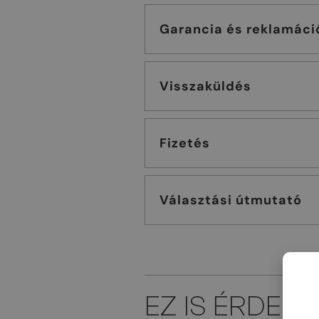
Garancia és reklamáci
Visszaküldés
Fizetés
Választási útmutató
EZ IS ÉRDEK