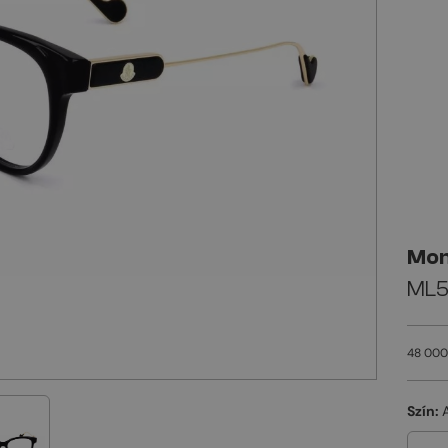
Mon
ML5
48 000
Szín: