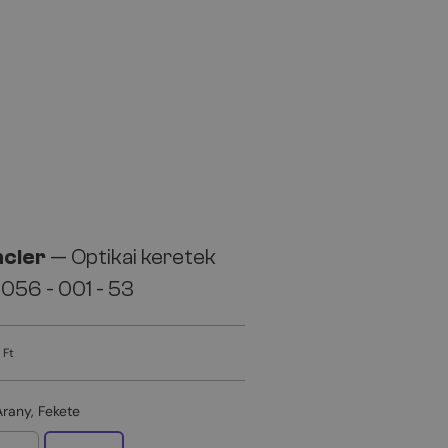
cler
— Optikai keretek
056 - 001 - 53
 Ft
Arany, Fekete