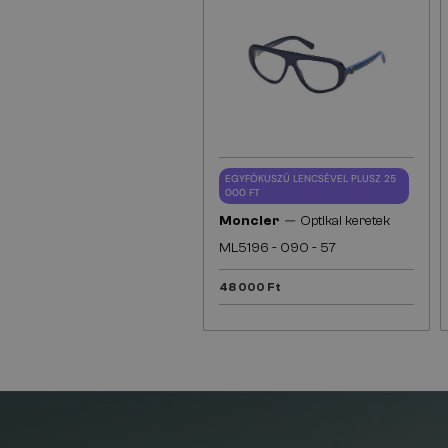
EGYFÓKUSZÚ LENCSÉVEL PLUSZ 25
000 FT
—
Moncler
Optikai keretek
ML5196 - 090 - 57
48 000 Ft