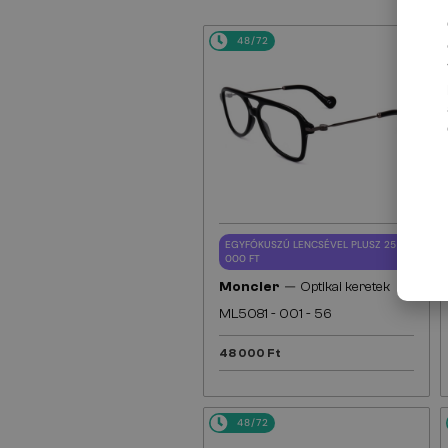
48/72
EGYFÓKUSZÚ LENCSÉVEL PLUSZ 25
000 FT
—
Moncler
Optikai keretek
ML5081 - 001 - 56
48 000 Ft
48/72