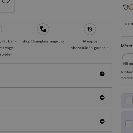
48 0
yPal, banki
shop@sunglassmagic.hu
14 napos
Méret
vét vagy
visszaküldési garancia
átvétel
145 
A feltün
méretek 