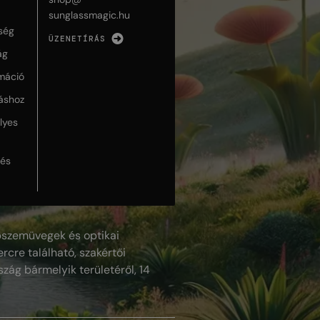
sunglassmagic.hu
ség
ÜZENETÍRÁS
ág
máció
táshoz
lyes
lés
szemüvegek és optikai
rcre található, szakértői
szág bármelyik területéről, 14