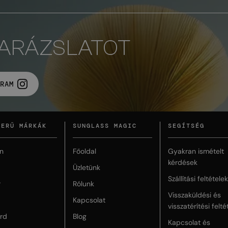
VARÁZSLATOT
RAM
ZERŰ MÁRKÁK
SUNGLASS MAGIC
SEGÍTSÉG
n
Főoldal
Gyakran ismételt
kérdések
Üzletünk
Szállítási feltételek
r
Rólunk
Visszaküldési és
Kapcsolat
visszatérítési felté
rd
Blog
Kapcsolat és