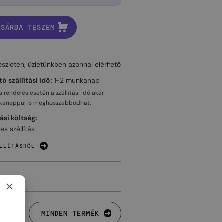
OSÁRBA TESZEM
észleten, üzletünkben azonnal elérhető
ó szállítási idő:
1-2 munkanap
 rendelés esetén a szállítási idő akár
kanappal
is meghosszabbodhat.
tási költség:
es szállítás
LLÍTÁSRÓL
×
MINDEN TERMÉK