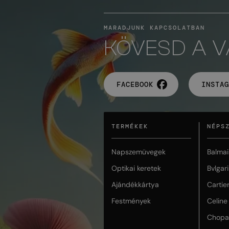
MARADJUNK KAPCSOLATBAN
KÖVESD A 
FACEBOOK
INSTAG
TERMÉKEK
NÉPS
Napszemüvegek
Balmai
Optikai keretek
Bvlgari
Ajándékkártya
Cartie
Festmények
Celine
Chopa