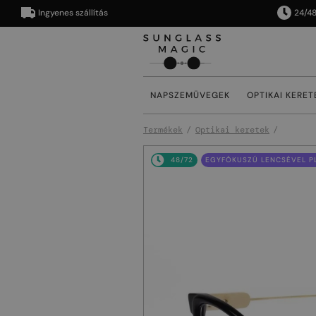
Ingyenes szállítás
24/48 órán
NAPSZEMÜVEGEK
OPTIKAI KERET
Termékek
Optikai keretek
48/72
EGYFÓKUSZÚ LENCSÉVEL PL