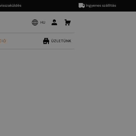
aküldés
Ingyenes szállítás
HU
CIÓ
ÜZLETÜNK