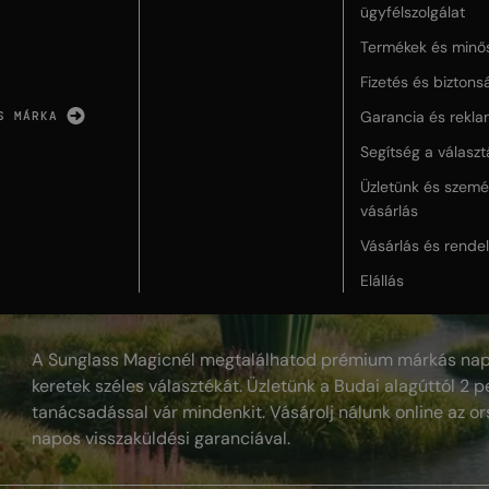
ügyfélszolgálat
Termékek és minő
Fizetés és biztons
Garancia és rekla
S MÁRKA
Segítség a válasz
Üzletünk és szemé
vásárlás
Vásárlás és rende
Elállás
A Sunglass Magicnél megtalálhatod prémium márkás nap
keretek széles választékát. Üzletünk a Budai alagúttól 2 pe
tanácsadással vár mindenkit. Vásárolj nálunk online az or
napos visszaküldési garanciával.