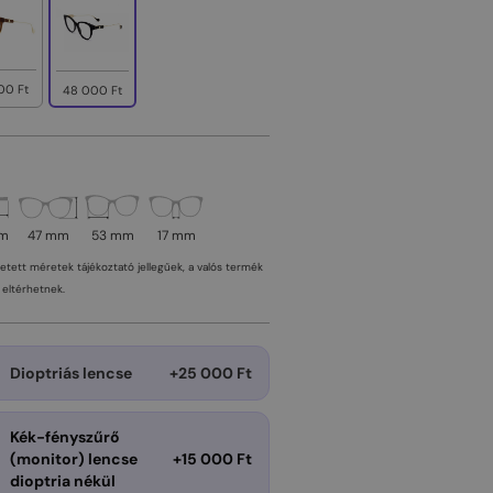
00 Ft
48 000 Ft
mm
47 mm
53 mm
17 mm
tetett méretek tájékoztató jellegűek, a valós termék
eltérhetnek.
Dioptriás lencse
+25 000 Ft
Kék-fényszűrő
(monitor) lencse
+15 000 Ft
dioptria nékül