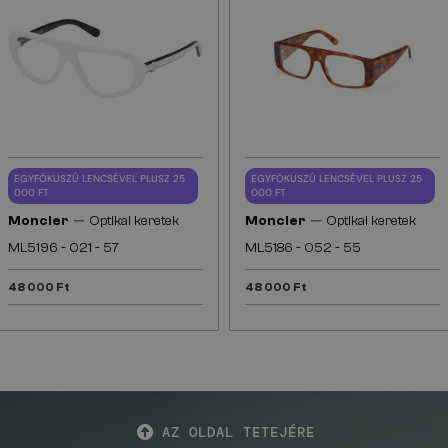
EGYFÓKUSZÚ LENCSÉVEL PLUSZ 25
EGYFÓKUSZÚ LENCSÉVEL PLUSZ 25
000 FT
000 FT
—
—
Moncler
Optikai keretek
Moncler
Optikai keretek
ML5196 - 021 - 57
ML5186 - 052 - 55
48 000 Ft
48 000 Ft
AZ OLDAL TETEJÉRE