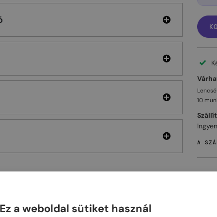
ó
K
K
Várhat
Lencsés
10 mun
Szállí
Ingyen
A SZÁ
ELHET
Ez a weboldal sütiket használ