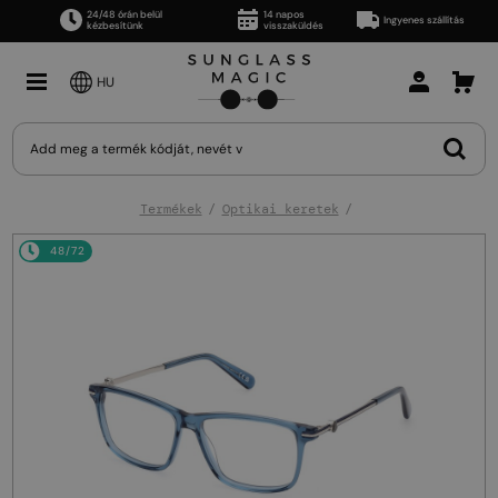
24/48 órán belül
14 napos
Ingyenes szállítás
kézbesítünk
visszaküldés
HU
Termékek
Optikai keretek
48/72