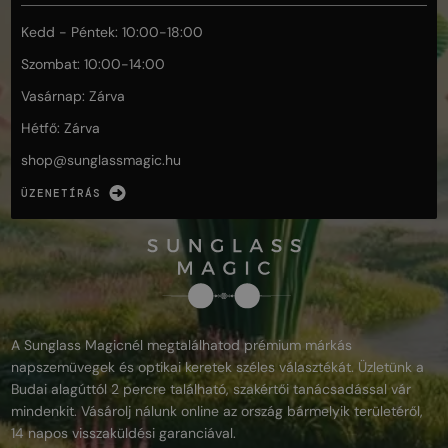
Kedd - Péntek: 10:00-18:00
Szombat: 10:00-14:00
Vasárnap: Zárva
Hétfő: Zárva
shop@
sunglassmagic.hu
ÜZENETÍRÁS
A Sunglass Magicnél megtalálhatod prémium márkás
napszemüvegek és optikai keretek széles választékát. Üzletünk a
Budai alagúttól 2 percre található, szakértői tanácsadással vár
mindenkit. Vásárolj nálunk online az ország bármelyik területéről,
14 napos visszaküldési garanciával.