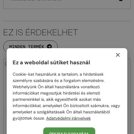
EZ IS ÉRDEKELHET
MINDEN TERMÉK
×
Ez a weboldal sütiket használ
48/72
48/72
Cookie-kat használunk a tartalom, a hirdetések
személyre szabására és a forgalom elemzésére.
Webhelyünk Ön általi használatára vonatkozó
információkat megosztjuk hirdetési és elemző
partnereinkkel is, akik egyesíthetik azokat más
információkkal, amelyeket Ön biztosított számukra, vagy
EGYFÓKUSZÚ LENCSÉVEL PLUSZ
EGYFÓKUSZÚ LENCSÉVEL PLUSZ
amelyeket a szolgáltatásaik Ön általi használatából
25 000 FT
25 000 FT
gyűjtöttek össze.
Adatvédelmi irányelvek
—
—
Moncler
Optikai keretek
Moncler
Optikai keretek
ML5081 - 001 - 56
ML5202 - 036 - 56