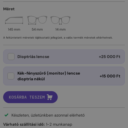
Méret
145 mm
54 mm
14 mm
A feltüntetett méretek tájékoztató jellegűek, a valós termék méretek eltérhetnek.
Dioptriás lencse
+25 000 Ft
Kék-fényszűrő (monitor) lencse
+15 000 Ft
dioptria nékül
KOSÁRBA TESZEM
Készleten, üzletünkben azonnal elérhető
Várható szállítási idő:
1-2 munkanap