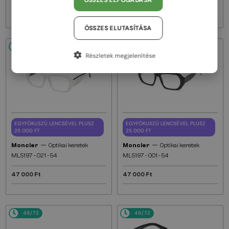
ÖSSZES ELFOGADÁSA
47 000 Ft
47 000 Ft
ÖSSZES ELUTASÍTÁSA
48/72
48/72
Részletek megjelenítése
EGYFÓKUSZÚ LENCSÉVEL PLUSZ
EGYFÓKUSZÚ LENCSÉVEL PLUSZ
25 000 FT
25 000 FT
—
—
Moncler
Optikai keretek
Moncler
Optikai keretek
ML5197 - 021 - 54
ML5197 - 001 - 54
47 000 Ft
47 000 Ft
48/72
48/72