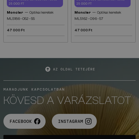
25 000 FT
25 000 FT
—
—
Moncler
Optikai keretek
Moncler
Optikai keretek
ML5186 - 052 - 55
ML5162 - 096 - 57
47 000 Ft
47 000 Ft
AZ OLDAL TETEJÉRE
MARADJUNK KAPCSOLATBAN
KÖVESD A VARÁZSLATOT
FACEBOOK
INSTAGRAM