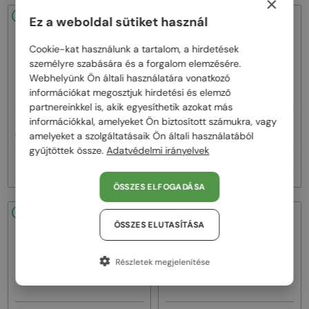
×
48/72
48/72
Ez a weboldal sütiket használ
Cookie-kat használunk a tartalom, a hirdetések
személyre szabására és a forgalom elemzésére.
Webhelyünk Ön általi használatára vonatkozó
információkat megosztjuk hirdetési és elemző
partnereinkkel is, akik egyesíthetik azokat más
—
—
információkkal, amelyeket Ön biztosított számukra, vagy
Off-White
Napszemüvegek
Off-White
Napszemüvegek
OERI017 NASSAU - 1107 - 51
OERI017 NASSAU - 8507 - 51
amelyeket a szolgáltatásaik Ön általi használatából
gyűjtöttek össze.
Adatvédelmi irányelvek
76 000 Ft
76 000 Ft
ÖSSZES ELFOGADÁSA
48/72
48/72
ÖSSZES ELUTASÍTÁSA
Részletek megjelenítése