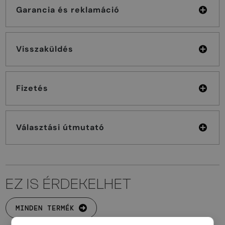
Garancia és reklamáció
Visszaküldés
Fizetés
Választási útmutató
EZ IS ÉRDEKELHET
MINDEN TERMÉK