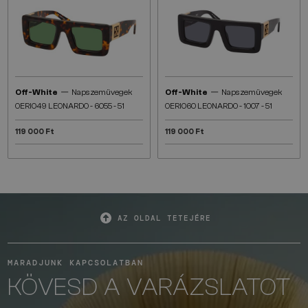
—
—
Off-White
Napszemüvegek
Off-White
Napszemüvegek
OERI049 LEONARDO - 6055 - 51
OERI060 LEONARDO - 1007 - 51
119 000 Ft
119 000 Ft
AZ OLDAL TETEJÉRE
MARADJUNK KAPCSOLATBAN
KÖVESD A VARÁZSLATOT