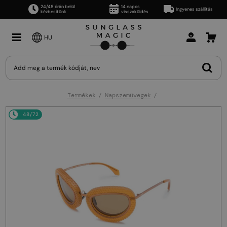
24/48 órán belül
14 napos
Ingyenes szállítás
kézbesítünk
visszaküldés
HU
Termékek
Napszemüvegek
48/72