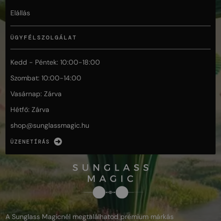
Elállás
ÜGYFÉLSZOLGÁLAT
Kedd - Péntek: 10:00-18:00
Szombat: 10:00-14:00
Vasárnap: Zárva
Hétfő: Zárva
shop@
sunglassmagic.hu
ÜZENETÍRÁS
A Sunglass Magicnél megtalálhatod prémium márkás