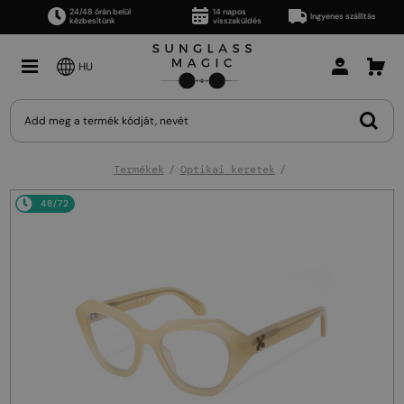
24/48 órán belül
14 napos
Ingyenes szállítás
kézbesítünk
visszaküldés
HU
Termékek
Optikai keretek
48/72