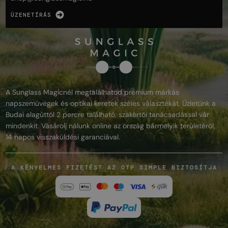
ÜZENETÍRÁS
A Sunglass Magicnél megtalálhatod prémium márkás
napszemüvegek és optikai keretek széles választékát. Üzletünk a
Budai alagúttól 2 percre található, szakértői tanácsadással vár
mindenkit. Vásárolj nálunk online az ország bármelyik területéről,
14 napos visszaküldési garanciával.
A KÉNYELMES FIZETÉST AZ OTP SIMPLE BIZTOSÍTJA