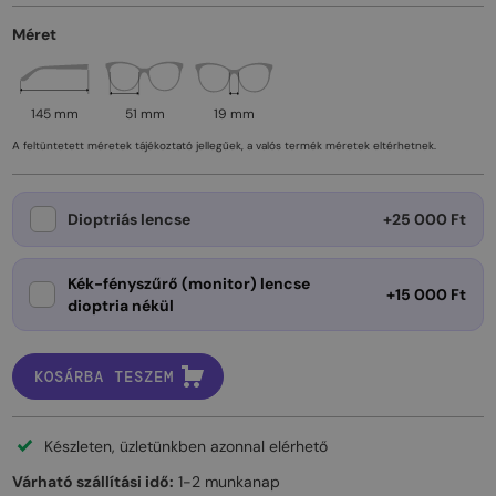
Méret
145 mm
51 mm
19 mm
A feltüntetett méretek tájékoztató jellegűek, a valós termék méretek eltérhetnek.
Dioptriás lencse
+25 000 Ft
Kék-fényszűrő (monitor) lencse
+15 000 Ft
dioptria nékül
KOSÁRBA TESZEM
Készleten, üzletünkben azonnal elérhető
Várható szállítási idő:
1-2 munkanap