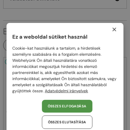
×
EZ IS ÉRDEKELHET
Ez a weboldal sütiket használ
MINDEN TERMÉK
Cookie-kat használunk a tartalom, a hirdetések
személyre szabására és a forgalom elemzésére.
Webhelyünk Ön általi használatára vonatkozó
48/72
48/72
információkat megosztjuk hirdetési és elemző
partnereinkkel is, akik egyesíthetik azokat más
információkkal, amelyeket Ön biztosított számukra, vagy
amelyeket a szolgáltatásaik Ön általi használatából
gyűjtöttek össze.
Adatvédelmi irányelvek
—
—
Off-White
Napszemüvegek
Off-White
Napszemüvegek
ÖSSZES ELFOGADÁSA
OERI017 NASSAU - 1107 - 51
OERI017 NASSAU - 8507 - 51
ÖSSZES ELUTASÍTÁSA
76 000 Ft
76 000 Ft