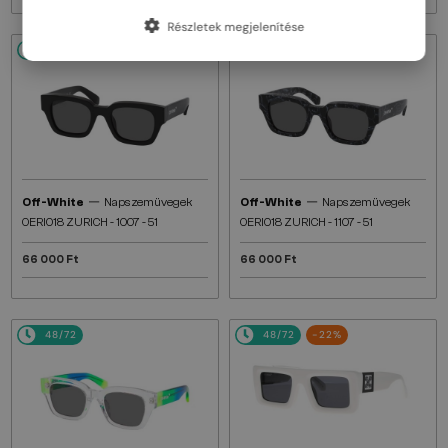
Részletek megjelenítése
48/72
48/72
—
—
Off-White
Napszemüvegek
Off-White
Napszemüvegek
OERI018 ZURICH - 1007 - 51
OERI018 ZURICH - 1107 - 51
66 000 Ft
66 000 Ft
48/72
48/72
-22%