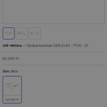
Off-White
— Optikai keretek OERJ043 - 1700 - 51
62 000 Ft
Szín:
Bézs
62 000 Ft