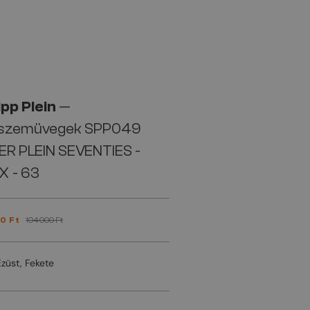
ipp Plein
—
szemüvegek SPP049
ER PLEIN SEVENTIES -
X - 63
0 Ft
104 000 Ft
Ezüst, Fekete