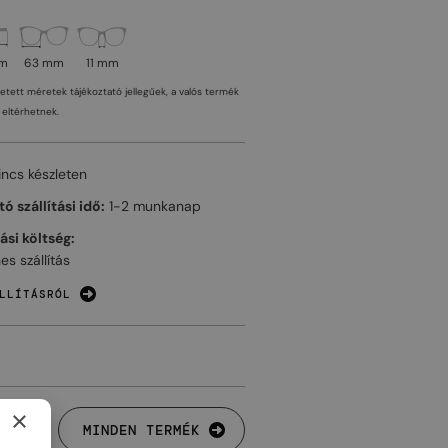
mm
63 mm
11 mm
tetett méretek tájékoztató jellegűek, a valós termék
eltérhetnek.
incs készleten
ó szállítási idő:
1-2 munkanap
tási költség:
es szállítás
LLÍTÁSRÓL
×
MINDEN TERMÉK