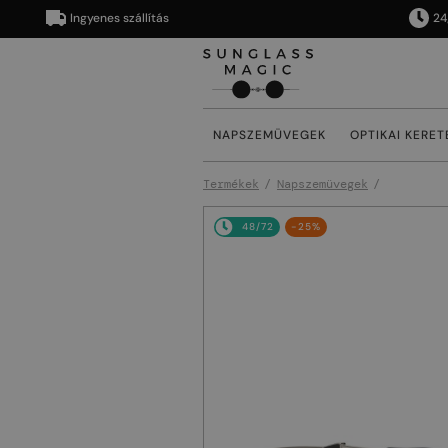
Ingyenes szállítás
24/48 órán
NAPSZEMÜVEGEK
OPTIKAI KERET
Termékek
Napszemüvegek
48/72
-25%