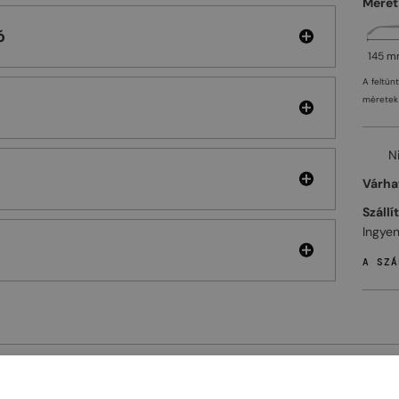
Méret
ó
145 
A feltün
méretek 
N
Várhat
Szállí
Ingyen
A SZÁ
ELHET