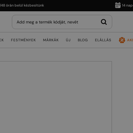
 belül kézbesítünk
14 napos vissz
EK
FESTMÉNYEK
MÁRKÁK
ÚJ
BLOG
ELÁLLÁS
AK