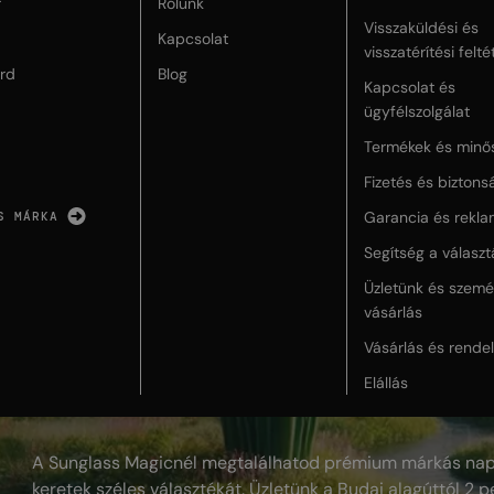
r
Rólunk
Visszaküldési és
Kapcsolat
visszatérítési felté
rd
Blog
Kapcsolat és
ügyfélszolgálat
Termékek és minő
Fizetés és biztons
Garancia és rekla
S MÁRKA
Segítség a válasz
Üzletünk és szemé
vásárlás
Vásárlás és rende
Elállás
A Sunglass Magicnél megtalálhatod prémium márkás nap
keretek széles választékát. Üzletünk a Budai alagúttól 2 pe