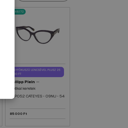
48/72
EGYFÓKUSZÚ LENCSÉVEL PLUSZ 25
000 FT
—
Philipp Plein
Optikai keretek
VPP052 CATEYES - 09NU - 54
85 000 Ft