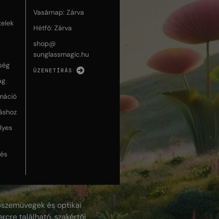
Vasárnap: Zárva
telek
Hétfő: Zárva
shop@
sunglassmagic.hu
ség
ÜZENETÍRÁS
ág
máció
táshoz
lyes
lés
szemüvegek és optikai
rcre található, szakértői