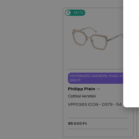
48/72
EGYFÓKUSZÚ LENCSÉVEL PLUSZ 25
000 FT
—
Philipp Plein
Optikai keretek
VPP036S ICON - 0579 - 54
85 000 Ft