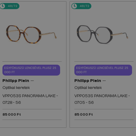
48/72
48/72
EGYFÓKUSZÚ LENCSÉVEL PLUSZ 25
EGYFÓKUSZÚ LENCSÉVEL PLUSZ 25
000 FT
000 FT
—
—
Philipp Plein
Philipp Plein
Optikai keretek
Optikai keretek
VPP053S PANORAMA LAKE -
VPP053S PANORAMA LAKE -
0728 - 56
0705 - 56
85 000 Ft
85 000 Ft