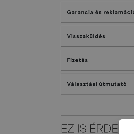
Garancia és reklamáci
Visszaküldés
Fizetés
Választási útmutató
EZ IS ÉRDEK