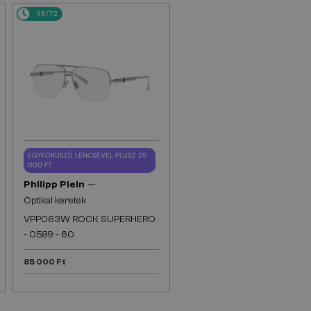
48/72
EGYFÓKUSZÚ LENCSÉVEL PLUSZ 25
000 FT
—
Philipp Plein
Optikai keretek
VPP063W ROCK SUPERHERO
- 0589 - 60
85 000 Ft