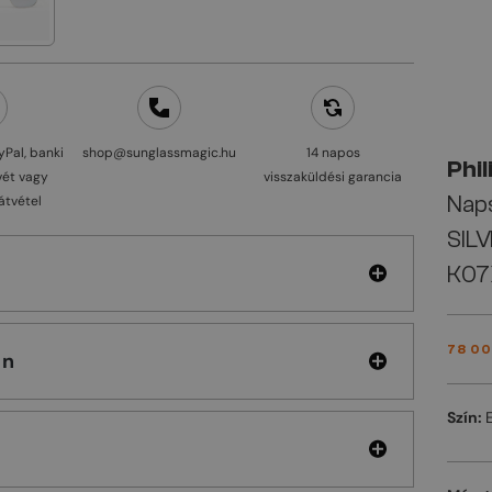
yPal, banki
shop@sunglassmagic.hu
14 napos
Phil
vét vagy
visszaküldési garancia
Nap
átvétel
SILV
K07
78 00
ein
Szín: