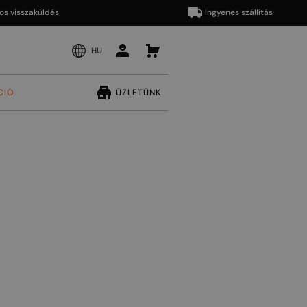
aküldés
Ingyenes szállítás
HU
CIÓ
ÜZLETÜNK