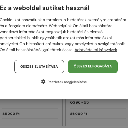
Ez a weboldal sütiket használ
48/72
48/72
Cookie-kat használunk a tartalom, a hirdetések személyre szabására
és a forgalom elemzésére. Webhelyünk Ön általi használatára
vonatkozó információkat megosztjuk hirdetési és elemző
partnereinkkel is, akik egyesíthetik azokat más információkkal,
amelyeket Ön biztosított számukra, vagy amelyeket a szolgáltatásaik
Ön általi használatából gyűjtöttek össze.
Adatvédelmi irányelvek
ÖSSZES ELFOGADÁSA
ÖSSZES ELUTASÍTÁSA
EGYFÓKUSZÚ LENCSÉVEL PLUSZ 25
EGYFÓKUSZÚ LENCSÉVEL PLUSZ 25
000 FT
000 FT
—
—
Philipp Plein
Philipp Plein
Részletek megjelenítése
Optikai keretek
Optikai keretek
VPP068S QUEEN - 0V64 - 57
VPP051 FLYING BUTTERFLY -
0G96 - 55
85 000 Ft
85 000 Ft