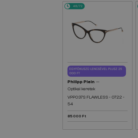
48/72
EGYFÓKUSZÚ LENCSÉVEL PLUSZ 25
000 FT
—
Philipp Plein
Optikai keretek
VPP037S FLAWLESS - 0722 -
54
85 000 Ft