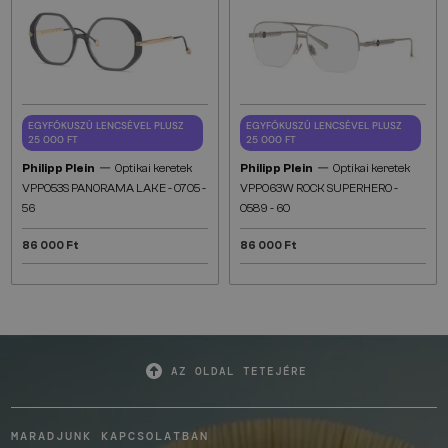
EGYFÓKUSZÚ LENCSÉVEL PLUSZ
EGYFÓKUSZÚ LENCSÉVEL PLUSZ
25 000 FT
25 000 FT
—
—
Philipp Plein
Optikai keretek
Philipp Plein
Optikai keretek
VPP053S PANORAMA LAKE - 0705 -
VPP063W ROCK SUPERHERO -
56
0589 - 60
86 000 Ft
86 000 Ft
AZ OLDAL TETEJÉRE
MARADJUNK KAPCSOLATBAN