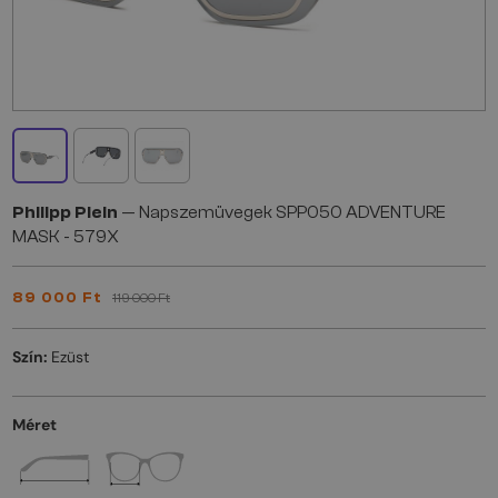
Philipp Plein
— Napszemüvegek SPP050 ADVENTURE
MASK - 579X
89 000 Ft
119 000 Ft
Szín:
Ezüst
Méret