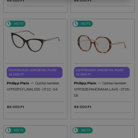
86 000 Ft
86 000 Ft
48/72
48/72
EGYFÓKUSZÚ LENCSÉVEL PLUSZ
EGYFÓKUSZÚ LENCSÉVEL PLUSZ
25 000 FT
25 000 FT
—
—
Philipp Plein
Optikai keretek
Philipp Plein
Optikai keretek
VPP037S FLAWLESS - 0722 - 54
VPP053S PANORAMA LAKE - 0728 -
56
86 000 Ft
86 000 Ft
48/72
48/72