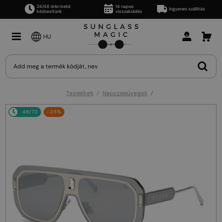
24/48 órán belül
14 napos
Ingyenes szállítás
kézbesítünk
visszaküldés
HU
Termékek
Napszemüvegek
48/72
-25%