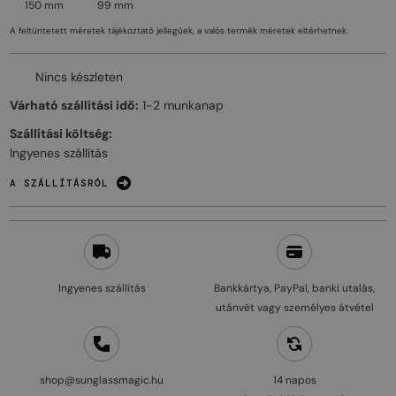
150 mm
99 mm
A feltüntetett méretek tájékoztató jellegűek, a valós termék méretek eltérhetnek.
Nincs készleten
Várható szállítási idő:
1-2 munkanap
Szállítási költség:
Ingyenes szállítás
A SZÁLLÍTÁSRÓL
Ingyenes szállítás
Bankkártya, PayPal, banki utalás,
utánvét vagy személyes átvétel
shop@sunglassmagic.hu
14 napos