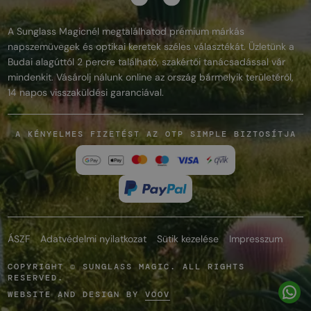
A Sunglass Magicnél megtalálhatod prémium márkás
napszemüvegek és optikai keretek széles választékát. Üzletünk a
Budai alagúttól 2 percre található, szakértői tanácsadással vár
mindenkit. Vásárolj nálunk online az ország bármelyik területéről,
14 napos visszaküldési garanciával.
A KÉNYELMES FIZETÉST AZ OTP SIMPLE BIZTOSÍTJA
ÁSZF
Adatvédelmi nyilatkozat
Sütik kezelése
Impresszum
COPYRIGHT © SUNGLASS MAGIC. ALL RIGHTS
RESERVED.
WEBSITE AND DESIGN BY
VOOV