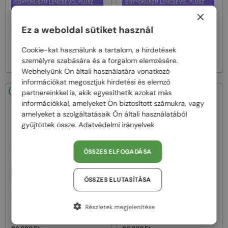
EGYFÓKUSZÚ LENCSÉVEL PLUSZ
EGYFÓKUSZÚ LENCSÉVEL PLUSZ
25 000 FT
25 000 FT
×
—
—
Philipp Plein
Optikai keretek
Philipp Plein
Optikai keretek
Ez a weboldal sütiket használ
VPP036S ICON - 0579 - 54
VPP068S QUEEN - 0V64 - 57
Cookie-kat használunk a tartalom, a hirdetések
86 000 Ft
86 000 Ft
személyre szabására és a forgalom elemzésére.
Webhelyünk Ön általi használatára vonatkozó
információkat megosztjuk hirdetési és elemző
48/72
48/72
partnereinkkel is, akik egyesíthetik azokat más
információkkal, amelyeket Ön biztosított számukra, vagy
amelyeket a szolgáltatásaik Ön általi használatából
gyűjtöttek össze.
Adatvédelmi irányelvek
ÖSSZES ELFOGADÁSA
EGYFÓKUSZÚ LENCSÉVEL PLUSZ
EGYFÓKUSZÚ LENCSÉVEL PLUSZ
25 000 FT
25 000 FT
ÖSSZES ELUTASÍTÁSA
—
—
Philipp Plein
Optikai keretek
Philipp Plein
Optikai keretek
VPP051 FLYING BUTTERFLY - 0G96
VPP052 CATEYES - 09NU - 54
Részletek megjelenítése
- 55