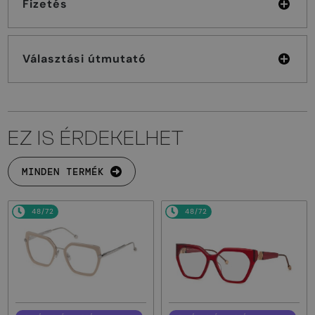
Fizetés
Választási útmutató
EZ IS ÉRDEKELHET
MINDEN TERMÉK
48/72
48/72