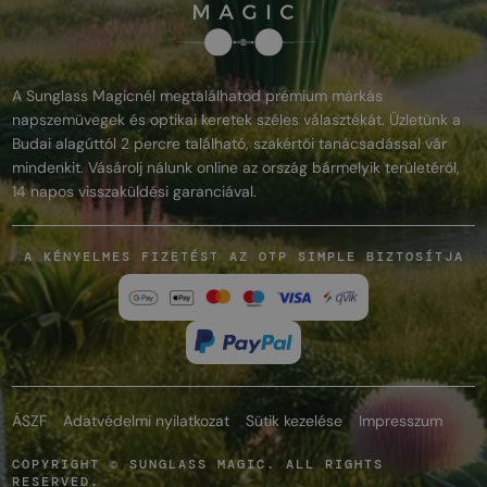
A Sunglass Magicnél megtalálhatod prémium márkás
napszemüvegek és optikai keretek széles választékát. Üzletünk a
Budai alagúttól 2 percre található, szakértői tanácsadással vár
mindenkit. Vásárolj nálunk online az ország bármelyik területéről,
14 napos visszaküldési garanciával.
A KÉNYELMES FIZETÉST AZ OTP SIMPLE BIZTOSÍTJA
ÁSZF
Adatvédelmi nyilatkozat
Sütik kezelése
Impresszum
COPYRIGHT © SUNGLASS MAGIC. ALL RIGHTS
RESERVED.