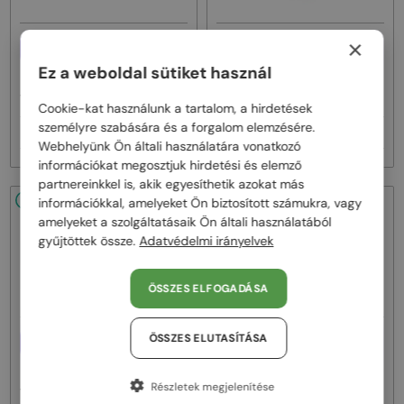
×
EGYFÓKUSZÚ LENCSÉVEL PLUSZ
EGYFÓKUSZÚ LENCSÉVEL PLUSZ
25 000 FT
25 000 FT
Ez a weboldal sütiket használ
—
—
Philipp Plein
Optikai keretek
Philipp Plein
Optikai keretek
VPP036S ICON - 0579 - 54
VPP068S QUEEN - 0V64 - 57
Cookie-kat használunk a tartalom, a hirdetések
személyre szabására és a forgalom elemzésére.
86 000 Ft
86 000 Ft
Webhelyünk Ön általi használatára vonatkozó
információkat megosztjuk hirdetési és elemző
partnereinkkel is, akik egyesíthetik azokat más
48/72
48/72
információkkal, amelyeket Ön biztosított számukra, vagy
amelyeket a szolgáltatásaik Ön általi használatából
gyűjtöttek össze.
Adatvédelmi irányelvek
ÖSSZES ELFOGADÁSA
EGYFÓKUSZÚ LENCSÉVEL PLUSZ
EGYFÓKUSZÚ LENCSÉVEL PLUSZ
ÖSSZES ELUTASÍTÁSA
25 000 FT
25 000 FT
—
—
Philipp Plein
Optikai keretek
Philipp Plein
Optikai keretek
Részletek megjelenítése
VPP051 FLYING BUTTERFLY - 0G96
VPP052 CATEYES - 09NU - 54