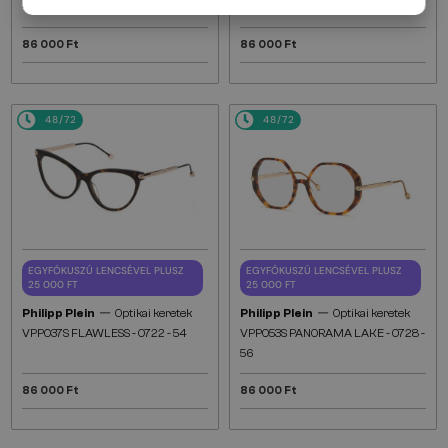
- 55
86 000 Ft
86 000 Ft
48/72
48/72
EGYFÓKUSZÚ LENCSÉVEL PLUSZ
EGYFÓKUSZÚ LENCSÉVEL PLUSZ
25 000 FT
25 000 FT
—
—
Philipp Plein
Optikai keretek
Philipp Plein
Optikai keretek
VPP037S FLAWLESS - 0722 - 54
VPP053S PANORAMA LAKE - 0728 -
56
86 000 Ft
86 000 Ft