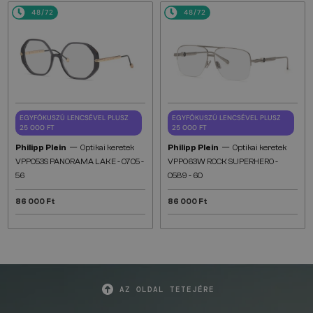
48/72
48/72
EGYFÓKUSZÚ LENCSÉVEL PLUSZ
EGYFÓKUSZÚ LENCSÉVEL PLUSZ
25 000 FT
25 000 FT
—
—
Philipp Plein
Optikai keretek
Philipp Plein
Optikai keretek
VPP053S PANORAMA LAKE - 0705 -
VPP063W ROCK SUPERHERO -
56
0589 - 60
86 000 Ft
86 000 Ft
AZ OLDAL TETEJÉRE