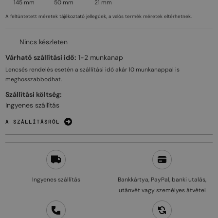
145 mm
50 mm
21 mm
A feltüntetett méretek tájékoztató jellegűek, a valós termék méretek eltérhetnek.
Nincs készleten
Várható szállítási idő:
1-2 munkanap
Lencsés rendelés esetén a szállítási idő akár
10 munkanappal
is
meghosszabbodhat.
Szállítási költség:
Ingyenes szállítás
A SZÁLLÍTÁSRÓL
Ingyenes szállítás
Bankkártya, PayPal, banki utalás,
utánvét vagy személyes átvétel