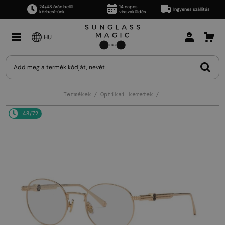
24/48 órán belül
14 napos
Ingyenes szállítás
kézbesítünk
visszaküldés
HU
Termékek
Optikai keretek
48/72