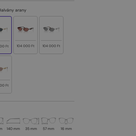
Halvány arany
104 000 Ft
104 000 Ft
00 Ft
00 Ft
mm
140 mm
35 mm
57 mm
16 mm