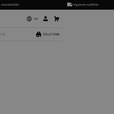
zaküldés
Ingyenes szállítás
HU
CIÓ
ÜZLETÜNK