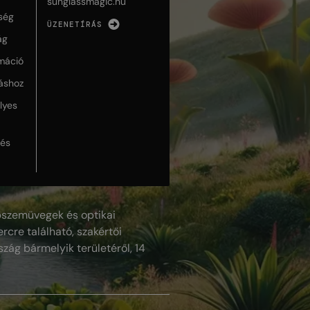
sunglassmagic.hu
ség
ÜZENETÍRÁS
ág
máció
táshoz
lyes
lés
szemüvegek és optikai
rcre található, szakértői
szág bármelyik területéről, 14