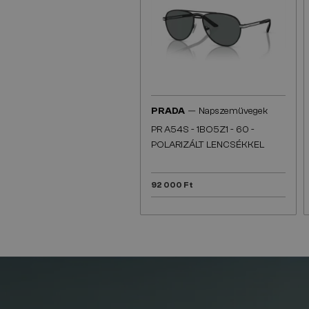
—
PRADA
Napszemüvegek
PR A54S - 1BO5Z1 - 60 -
POLARIZÁLT LENCSÉKKEL
92 000 Ft