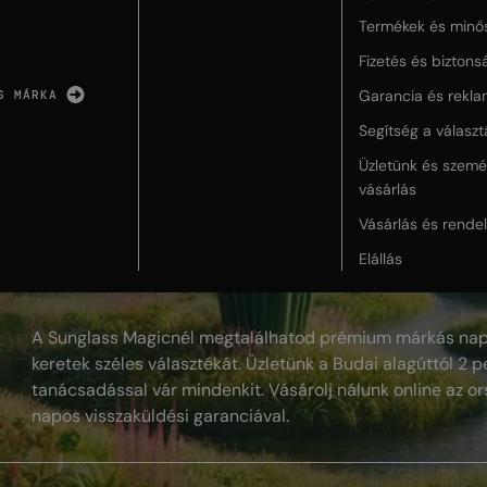
Termékek és minő
Fizetés és biztons
Garancia és rekla
S MÁRKA
Segítség a válasz
Üzletünk és szemé
vásárlás
Vásárlás és rende
Elállás
A Sunglass Magicnél megtalálhatod prémium márkás nap
keretek széles választékát. Üzletünk a Budai alagúttól 2 pe
tanácsadással vár mindenkit. Vásárolj nálunk online az or
napos visszaküldési garanciával.