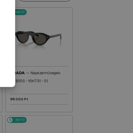
48/72
—
PRADA
Napszemüvegek
PR B15S - 16K731 - 51
95 000 Ft
48/72