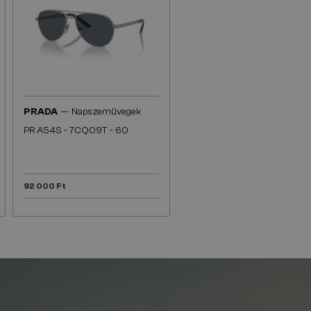
—
PRADA
Napszemüvegek
PR A54S - 7CQ09T - 60
92 000 Ft