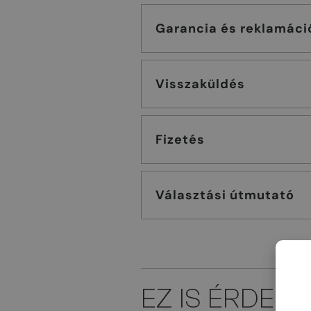
Garancia és reklamáci
Visszaküldés
Fizetés
Választási útmutató
EZ IS ÉRDEK