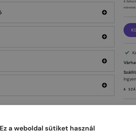
A feltün
méretek 
ó
K
K
Várhat
Szállí
Ingyen
A SZÁ
ELHET
Ez a weboldal sütiket használ