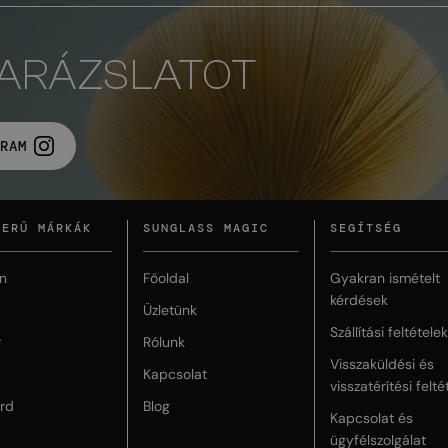
VARÁZSLATOT
RAM
ZERŰ MÁRKÁK
SUNGLASS MAGIC
SEGÍTSÉG
n
Főoldal
Gyakran ismételt
kérdések
Üzletünk
Szállítási feltételek
r
Rólunk
Visszaküldési és
Kapcsolat
visszatérítési felté
rd
Blog
Kapcsolat és
ügyfélszolgálat