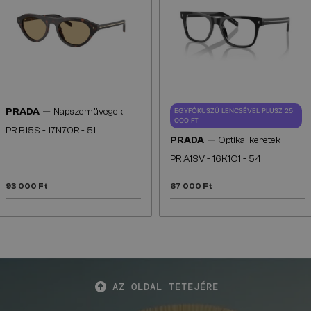
—
PRADA
Napszemüvegek
EGYFÓKUSZÚ LENCSÉVEL PLUSZ 25
000 FT
PR B15S - 17N70R - 51
—
PRADA
Optikai keretek
PR A13V - 16K1O1 - 54
93 000 Ft
67 000 Ft
AZ OLDAL TETEJÉRE