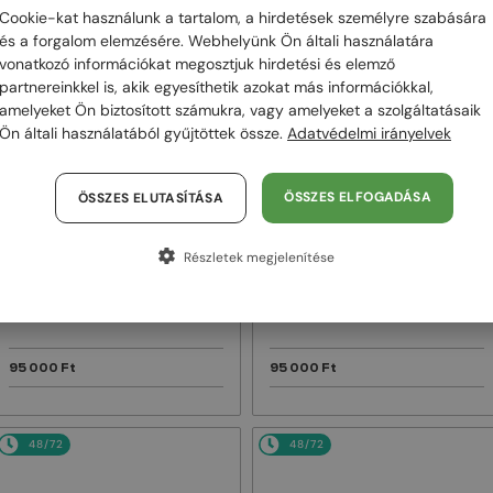
Cookie-kat használunk a tartalom, a hirdetések személyre szabására
és a forgalom elemzésére. Webhelyünk Ön általi használatára
48/72
48/72
vonatkozó információkat megosztjuk hirdetési és elemző
partnereinkkel is, akik egyesíthetik azokat más információkkal,
amelyeket Ön biztosított számukra, vagy amelyeket a szolgáltatásaik
Ön általi használatából gyűjtöttek össze.
Adatvédelmi irányelvek
ÖSSZES ELFOGADÁSA
ÖSSZES ELUTASÍTÁSA
Részletek megjelenítése
—
—
PRADA
Napszemüvegek
PRADA
Napszemüvegek
PR A17S - 16K731 - 54
PR A13S - VAU01T - 54
95 000 Ft
95 000 Ft
48/72
48/72