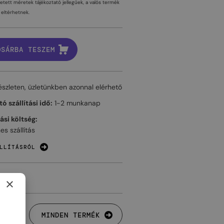
tetett méretek tájékoztató jellegűek, a valós termék
eltérhetnek.
OSÁRBA TESZEM
észleten, üzletünkben azonnal elérhető
ó szállítási idő:
1-2 munkanap
tási költség:
es szállítás
LLÍTÁSRÓL
×
MINDEN TERMÉK