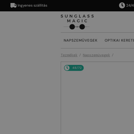
Ingyenes szállítás
24/48 órá
NAPSZEMÜVEGEK
OPTIKAI KERET
Termékek
Napszemüvegek
48/72