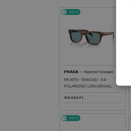
48/72
—
PRADA
Napszemüvegek
PR A17S - 15W04D - 54 -
POLARIZÁLT LENCSÉKKEL
102 000 Ft
48/72