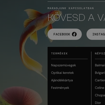
MARADJUNK KAPCSOLATBAN
KÖVESD A 
FACEBOOK
INSTAG
TERMÉKEK
NÉPS
Napszemüvegek
Balmai
Optikai keretek
Bvlgari
Ajándékkártya
Cartie
Festmények
Celine
Chopa
Dior