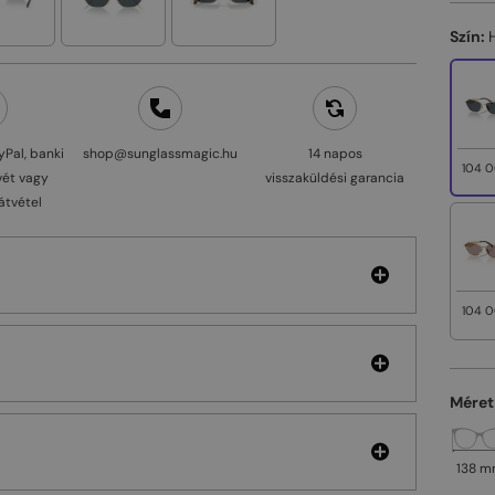
Szín:
yPal, banki
shop@sunglassmagic.hu
14 napos
104 0
vét vagy
visszaküldési garancia
átvétel
104 0
Méret
138 