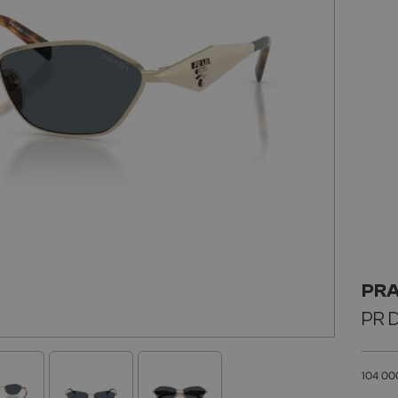
PR
PR 
104 00