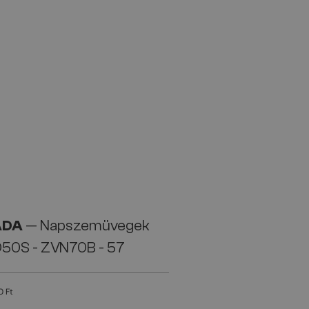
ADA
— Napszemüvegek
D50S - ZVN70B - 57
0 Ft