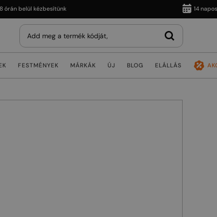
n belül kézbesítünk
14 napos viss
EK
FESTMÉNYEK
MÁRKÁK
ÚJ
BLOG
ELÁLLÁS
AK