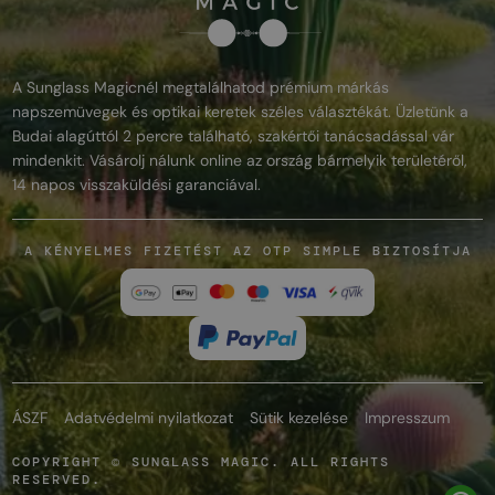
A Sunglass Magicnél megtalálhatod prémium márkás
napszemüvegek és optikai keretek széles választékát. Üzletünk a
Budai alagúttól 2 percre található, szakértői tanácsadással vár
mindenkit. Vásárolj nálunk online az ország bármelyik területéről,
14 napos visszaküldési garanciával.
A KÉNYELMES FIZETÉST AZ OTP SIMPLE BIZTOSÍTJA
ÁSZF
Adatvédelmi nyilatkozat
Sütik kezelése
Impresszum
COPYRIGHT © SUNGLASS MAGIC. ALL RIGHTS
RESERVED.