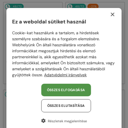
48/72
48/72
-21%
×
Ez a weboldal sütiket használ
Cookie-kat használunk a tartalom, a hirdetések
személyre szabására és a forgalom elemzésére.
Webhelyünk Ön általi használatára vonatkozó
—
—
Roberto Cavalli
Roberto Cavalli
információkat megosztjuk hirdetési és elemző
Napszemüvegek
Napszemüvegek
partnereinkkel is, akik egyesíthetik azokat más
SRC006 - 0300 - 63
SRC002S - 700Y - 54
információkkal, amelyeket Ön biztosított számukra, vagy
amelyeket a szolgáltatásaik Ön általi használatából
104 000 Ft
72 000 Ft
90 000 Ft
gyűjtöttek össze.
Adatvédelmi irányelvek
ÖSSZES ELFOGADÁSA
48/72
-21%
48/72
-21%
ÖSSZES ELUTASÍTÁSA
Részletek megjelenítése