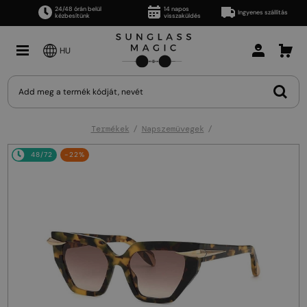
24/48 órán belül
14 napos
Ingyenes szállítás
kézbesítünk
visszaküldés
HU
Termékek
Napszemüvegek
48/72
-22%