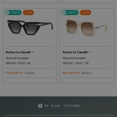
48/72
-22%
48/72
-20%
—
—
Roberto Cavalli
Roberto Cavalli
Napszemüvegek
Napszemüvegek
SRC001 - 0700 - 54
SRC007 - 09X7 - 55
70 000 Ft
69 000 Ft
90 000 Ft
86 000 Ft
AZ OLDAL TETEJÉRE