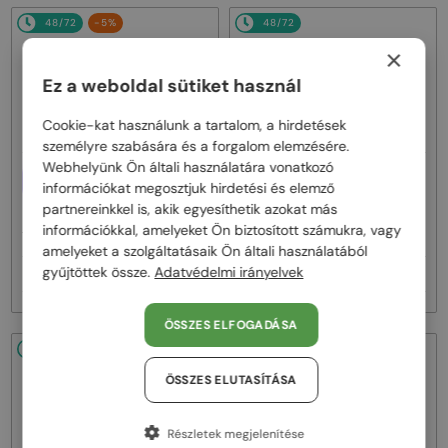
48/72
-5%
48/72
×
Ez a weboldal sütiket használ
Cookie-kat használunk a tartalom, a hirdetések
személyre szabására és a forgalom elemzésére.
Webhelyünk Ön általi használatára vonatkozó
—
EGYFÓKUSZÚ LENCSÉVEL PLUSZ
TIFFANY & CO.
információkat megosztjuk hirdetési és elemző
25 000 FT
Napszemüvegek
partnereinkkel is, akik egyesíthetik azokat más
—
TIFFANY & CO.
Optikai keretek
TF3114 - 600325 - 59
információkkal, amelyeket Ön biztosított számukra, vagy
TF2272U - 8420 - 52
amelyeket a szolgáltatásaik Ön általi használatából
gyűjtöttek össze.
Adatvédelmi irányelvek
67 000 Ft
87 000 Ft
71 000 Ft
ÖSSZES ELFOGADÁSA
48/72
48/72
ÖSSZES ELUTASÍTÁSA
Részletek megjelenítése