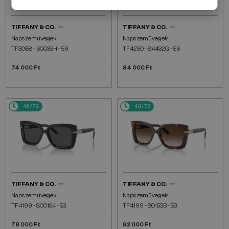
—
—
TIFFANY & CO.
TIFFANY & CO.
Napszemüvegek
Napszemüvegek
TF3088 - 60033H - 59
TF4250 - 84432G - 56
74 000 Ft
84 000 Ft
48/72
48/72
—
—
TIFFANY & CO.
TIFFANY & CO.
Napszemüvegek
Napszemüvegek
TF4199 - 8001S4 - 53
TF4199 - 80153B - 53
78 000 Ft
82 000 Ft