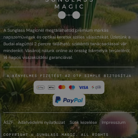
A Sunglass Magicnél megtalálhatod prémium márkás
napszemüvegek és optikai keretek széles választékát. Üzletünk a
Budai alagúttól 2 percre található, szakértői tanácsadással vár
mindenkit. Vásárolj nálunk online az ország bármelyik területéről,
14 napos visszaküldési garanciával.
A KÉNYELMES FIZETÉST AZ OTP SIMPLE BIZTOSÍTJA
ÁSZF
Adatvédelmi nyilatkozat
Sütik kezelése
Impresszum
COPYRIGHT © SUNGLASS MAGIC. ALL RIGHTS