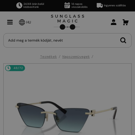
24/48 órán belül
14 napos
Ingyenes szállítás
kézbesítünk
visszaküldés
HU
Termékek
Napszemüvegek
48/72