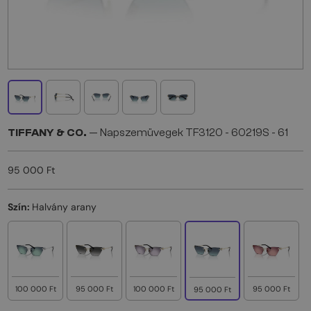
TIFFANY & CO.
— Napszemüvegek TF3120 - 60219S - 61
95 000 Ft
Szín:
Halvány arany
100 000 Ft
95 000 Ft
100 000 Ft
95 000 Ft
95 000 Ft