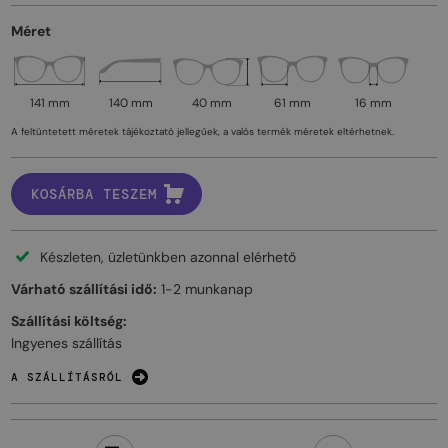
Méret
141 mm
140 mm
40 mm
61 mm
16 mm
A feltüntetett méretek tájékoztató jellegűek, a valós termék méretek eltérhetnek.
KOSÁRBA TESZEM
Készleten, üzletünkben azonnal elérhető
Várható szállítási idő:
1-2 munkanap
Szállítási költség:
Ingyenes szállítás
A SZÁLLÍTÁSRÓL