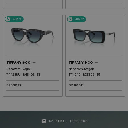
48/72
48/72
—
—
TIFFANY & CO.
TIFFANY & CO.
Napszemüvegek
Napszemüvegek
TF4238U - 84349S - 55
TF4249 - 80559S - 55
81 000 Ft
97 000 Ft
AZ OLDAL TETEJÉRE