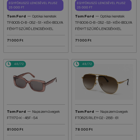
EGYFÓKUSZÚ LENCSÉVEL PLUSZ
EGYFÓKUSZÚ LENCSÉVEL PLUSZ
25 000 FT
25 000 FT
—
—
Tom Ford
Optikai keretek
Tom Ford
Optikai keretek
TF6005-D-B - 052 - 51 - KÉK-IBOLYA
TF6006-D-B - 052 - 53 - KÉK-IBOLYA
FÉNYT SZŰRŐ LENCSÉKKEL
FÉNYT SZŰRŐ LENCSÉKKEL
71 000 Ft
71 000 Ft
48/72
48/72
—
—
Tom Ford
Napszemüvegek
Tom Ford
Napszemüvegek
FT1170-K - 48F - 54
FT0825 RILEY-02 - 28B - 61
81 000 Ft
78 000 Ft