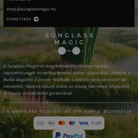
shop@
sunglassmagic.hu
ÜZENETÍRÁS
A Sunglass Magicnél megtalálhatod prémium márkás
napszemüvegek és optikai keretek széles választékát. Üzletünk a
Budai alagúttól 2 percre található, szakértői tanácsadással vár
mindenkit. Vásárolj nálunk online az ország bármelyik területéről,
14 napos visszaküldési garanciával.
A KÉNYELMES FIZETÉST AZ OTP SIMPLE BIZTOSÍTJA