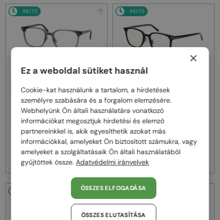
48/72
48/72
×
Ez a weboldal sütiket használ
EGYFÓKUSZÚ LENCSÉVEL PLUSZ
EGYFÓKUSZÚ LENCSÉVEL PLUSZ
Cookie-kat használunk a tartalom, a hirdetések
25 000 FT
25 000 FT
személyre szabására és a forgalom elemzésére.
—
—
Tom Ford
Optikai keretek
Tom Ford
Optikai keretek
Webhelyünk Ön általi használatára vonatkozó
TF5998-K-B - 020 - 51 - KÉK-IBOLYA
TF5998-K-B ECO - 001 - 51 - KÉK-
információkat megosztjuk hirdetési és elemző
FÉNYT SZŰRŐ LENCSÉKKEL
IBOLYA FÉNYT SZŰRŐ
partnereinkkel is, akik egyesíthetik azokat más
LENCSÉKKEL
információkkal, amelyeket Ön biztosított számukra, vagy
amelyeket a szolgáltatásaik Ön általi használatából
71 000 Ft
71 000 Ft
gyűjtöttek össze.
Adatvédelmi irányelvek
ÖSSZES ELFOGADÁSA
48/72
48/72
ÖSSZES ELUTASÍTÁSA