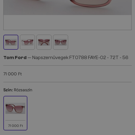
Tom Ford
— Napszemüvegek FT0788 FAYE-02 - 72T - 56
71 000 Ft
Szín:
Rózsaszín
71 000 Ft