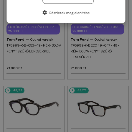
Részletek megjelenítése
EGYFÓKUSZÚ LENCSÉVEL PLUSZ
EGYFÓKUSZÚ LENCSÉVEL PLUSZ
25 000 FT
25 000 FT
—
—
Tom Ford
Optikai keretek
Tom Ford
Optikai keretek
TF5999-K-B - 053 - 49 - KÉK-IBOLYA
TF5999-K-B ECO 49 - 047 - 49 -
FÉNYT SZŰRŐ LENCSÉKKEL
KÉK-IBOLYA FÉNYT SZŰRŐ
LENCSÉKKEL
71 000 Ft
71 000 Ft
48/72
48/72