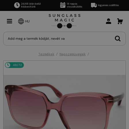
24/48 órán belül
14 napos
Ingyenes szállítás
kézbesítünk
visszaküldés
HU
Termékek
Napszemüvegek
48/72